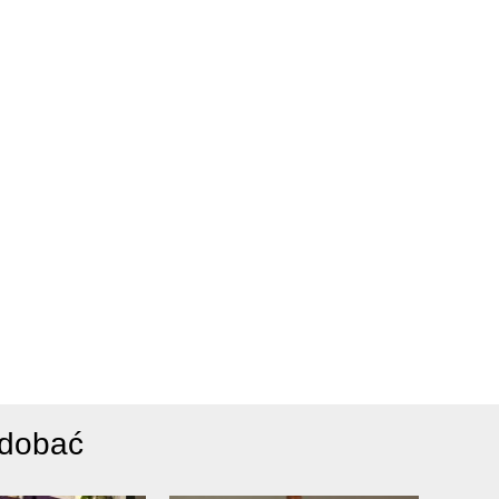
odobać