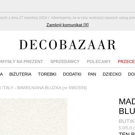
z dnia 27 kwietnia 2016 r. informujemy, że w celu realizacji naszych usług pr
Zamknij komunikat [X]
OMYSŁY NA PREZENT
SPRZEDAWCY
POLECAMY
PRZECE
IA
BIŻUTERIA
TOREBKI
DODATKI
PAN
DZIECKO
DO
 ITALY - BAWEŁNIANA BLUZKA (nr 6982939)
MAD
BL
BUTIK
5,0/5,0 
TEN 