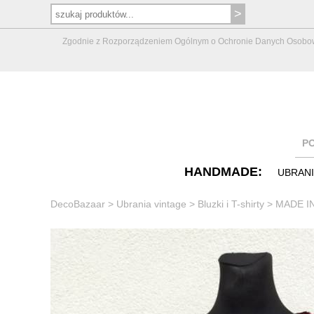
Zgodnie z Rozporządzeniem Ogólnym o Ochronie Danych Osobowych 
P
HANDMADE:
UBRAN
DecoBazaar
>
Ubrania vintage
>
Bluzki i T-shirty
>
MADE IN