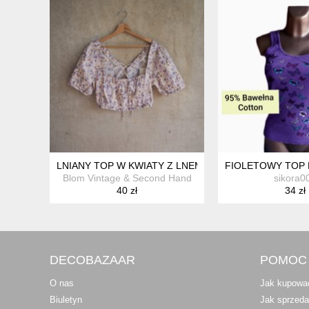
LNIANY TOP W KWIATY Z LNEM 52% LEN 48% BAWEŁ
FIOLETOWY TOP 
Blom Vintage & Second Hand
sikora0
40 zł
34 zł
DECOBAZAAR
POMOC
O nas
Jak kupowa
Biuletyn
Jak sprzed