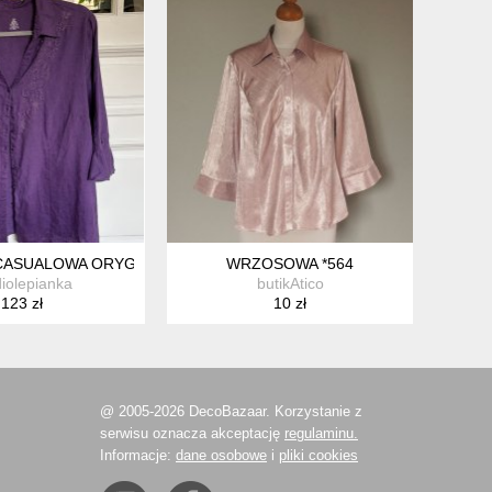
CASUALOWA ORYGINALNA KOBIECA CANDA COLLECTION AT C & A
WRZOSOWA *564
diolepianka
butikAtico
123 zł
10 zł
@ 2005-2026 DecoBazaar. Korzystanie z
serwisu oznacza akceptację
regulaminu.
Informacje:
dane osobowe
i
pliki cookies