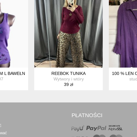
NA H&M NOWY Z METKĄ ROZMIAR L
M L BAWEŁNA WZÓR MOTYLE
REEBOK TUNIKA
100 % LEN 
07
Wytwory i wtóry
stu
39 zł
PŁATNOŚCI
ć
awać