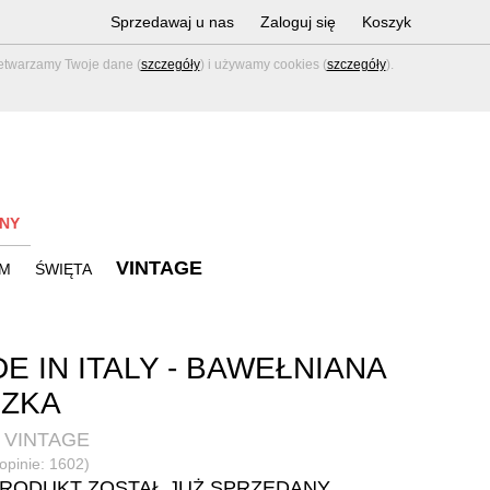
Sprzedawaj u nas
Zaloguj się
Koszyk
zetwarzamy Twoje dane (
szczegóły
) i używamy cookies (
szczegóły
).
NY
VINTAGE
M
ŚWIĘTA
E IN ITALY - BAWEŁNIANA
UZKA
 VINTAGE
(opinie: 1602)
PRODUKT ZOSTAŁ JUŻ SPRZEDANY