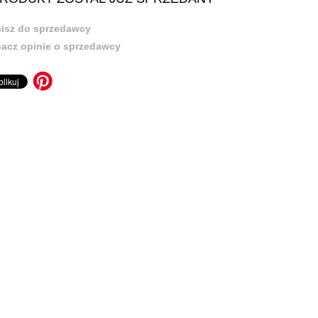
isz do sprzedawcy
acz opinie o sprzedawcy