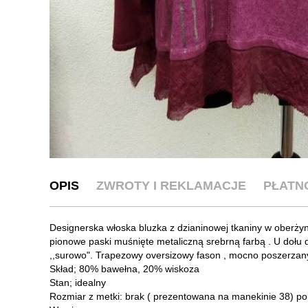
OPIS
ZWROTY I REKLAMACJE
PŁATN
Designerska włoska bluzka z dzianinowej tkaniny w oberży
pionowe paski muśnięte metaliczną srebrną farbą . U dołu d
,,surowo". Trapezowy oversizowy fason , mocno poszerzany
Skład; 80% bawełna, 20% wiskoza
Stan; idealny
Rozmiar z metki: brak ( prezentowana na manekinie 38) po