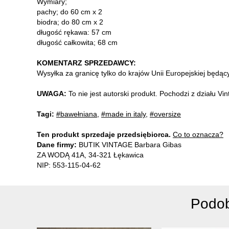
Wymiary;
pachy; do 60 cm x 2
biodra; do 80 cm x 2
długość rękawa: 57 cm
długość całkowita; 68 cm
KOMENTARZ SPRZEDAWCY:
Wysyłka za granicę tylko do krajów Unii Europejskiej będą
UWAGA:
To nie jest autorski produkt. Pochodzi z działu V
Tagi:
#bawełniana
,
#made in italy
,
#oversize
Ten produkt sprzedaje przedsiębiorca.
Co to oznacza?
Dane firmy:
BUTIK VINTAGE Barbara Gibas
ZA WODĄ 41A, 34-321 Łękawica
NIP: 553-115-04-62
Podob