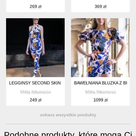
269 zł
369 zł
LEGGINSY SECOND SKIN - SKY PARADE
BAWEŁNIANA BLUZKA Z BUFIA
Milita Nikonorov
Milita Nikonorov
249 zł
1099 zł
zobacz wszystkie produkty
Podobne produkty, które mogą Ci