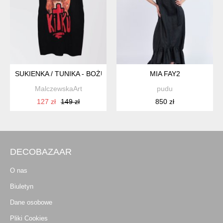
SUKIENKA / TUNIKA - BOŻU KITKU / ROZMIAR XXL / CZARNA
MIA FAY2
MalczewskaArt
pudu
127 zł
149 zł
850 zł
DECOBAZAAR
O nas
Biuletyn
Dane osobowe
Pliki Cookies