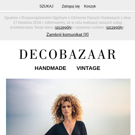
SZUKAJ
Zaloguj się
Koszyk
Zgodnie z Rozporządzeniem Ogólnym o Ochronie Danych Osobowych z dnia
27 kwietnia 2016 r. informujemy, że w celu realizacji naszych usług
przetwarzamy Twoje dane (
szczegóły
) i używamy cookies (
szczegóły
).
Zamknij komunikat [X]
HANDMADE
VINTAGE