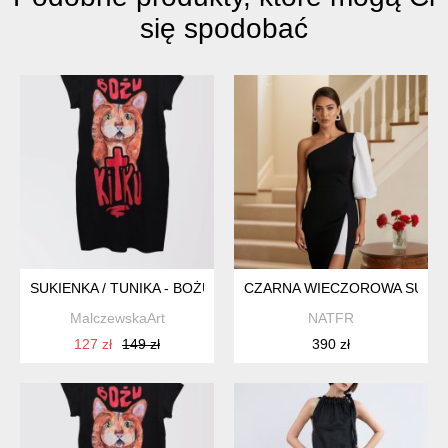
się spodobać
SUKIENKA / TUNIKA - BOŻU KITKU / ROZMIAR M / CZARNA
CZARNA WIECZOROWA SUKNI
MalczewskaArt
NATFR
127 zł
149 zł
390 zł