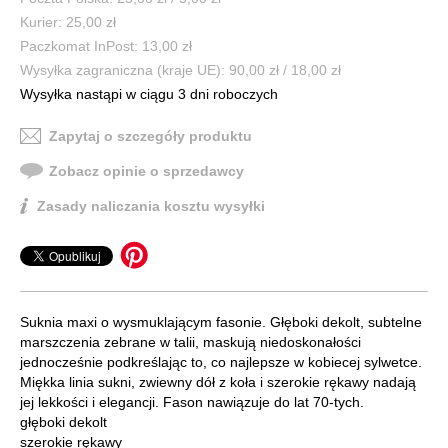
Kurier: 25,00 zł
Paczkomat InPost: 13,00 zł
Wysyłka zagraniczna (kraje UE): 90,00 zł / 18,00 zł
Wysyłka nastąpi w ciągu 3 dni roboczych
Zapytaj o szczegóły produktu
Zobacz opinie o sprzedawcy
Zasady naliczania kosztu wysyłki
Suknia maxi o wysmuklającym fasonie. Głęboki dekolt, subtelne
marszczenia zebrane w talii, maskują niedoskonałości
jednocześnie podkreślając to, co najlepsze w kobiecej sylwetce.
Miękka linia sukni, zwiewny dół z koła i szerokie rękawy nadają
jej lekkości i elegancji. Fason nawiązuje do lat 70-tych.
głęboki dekolt
szerokie rękawy