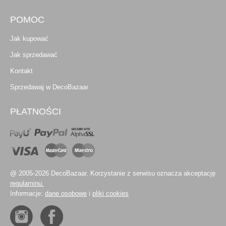
POMOC
Jak kupować
Jak sprzedawać
Kontakt
Sprzedawaj w DecoBazaar
PŁATNOŚCI
@ 2005-2026 DecoBazaar. Korzystanie z serwisu oznacza akceptację
regulaminu.
Informacje:
dane osobowe
i
pliki cookies