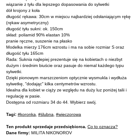
wiązanie z tyłu dla lepszego dopasowania do sylwetki
dół krojony z koła
długość rękawa: 30cm w miejscu najbardziej odsłaniającym rękę
(rękaw asymetryczny)
długość tyłu sukni: ok. 150cm
skład: poliamid 90% elastan 10%
pranie ręczne, suszenie na płasko
Modelka mierzy 176cm wzrostu i ma na sobie rozmiar S oraz
długość tyłu 165cm
Rada: Suknia najlepiej prezentuje się na kobietach o niezbyt
dużym i średnim biuście oraz pasuje do niemal każdego typu
sylwetki.
Dzięki pionowym marszczeniom optycznie wysmukla i wydłuża
sylwetkę, "dodając" kilka centymetrów wzrostu.
Idealna dla kobiet w ciąży ze względu na duży luz poniżej talii i
regulację w pasie.
Dostępna od rozmiaru 34 do 44. Wybierz swój.
Tagi:
#koronka
,
#ślubna
,
#wieczorowa
Ten produkt sprzedaje przedsiębiorca.
Co to oznacza?
Dane firmy:
MILITA NIKONOROV