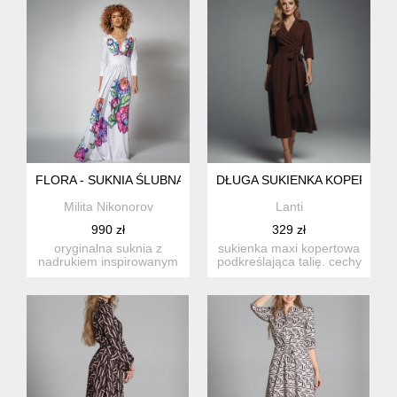
FLORA - SUKNIA ŚLUBNA W KWIATY
DŁUGA SUKIENKA KOPERTOWA
Milita Nikonorov
Lanti
990 zł
329 zł
oryginalna suknia z
sukienka maxi kopertowa
nadrukiem inspirowanym
podkreślająca talię. cechy
malarstwem zalipiańskim.
sukienki: rę...
-...