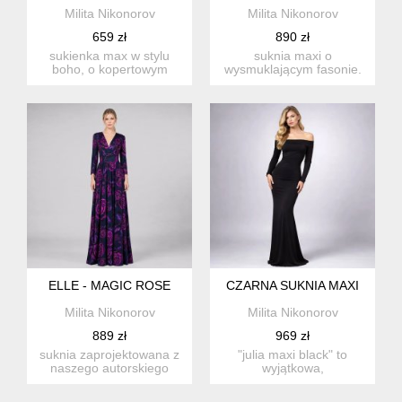
Milita Nikonorov
Milita Nikonorov
659 zł
890 zł
sukienka max w stylu
suknia maxi o
boho, o kopertowym
wysmuklającym fasonie.
kroju, zaprojektowana i
głęboki dekolt, subtelne
uszyta...
marszcze...
ELLE - MAGIC ROSE
CZARNA SUKNIA MAXI
Milita Nikonorov
Milita Nikonorov
889 zł
969 zł
suknia zaprojektowana z
"julia maxi black" to
naszego autorskiego
wyjątkowa,
materiału w amarantowe
minimalistyczna długa
róż...
sukni...