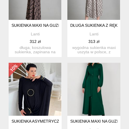
SUKIENKA MAXI NA GUZIKI, Z KOŁNIERZYKIEM - SUK204 LI
DŁUGA SUKIENKA Z RĘKAWEM 
Lanti
Lanti
312 zł
313 zł
długa, koszulowa
wygodna sukienka maxi
sukienka, zapinana na
uszyta w polsce, z
guziki. rozkloszowany dół,
wysokiej jakości tkaniny.
w ta...
ręk...
SUKIENKA ASYMETRYCZNA WODA
SUKIENKA MAXI NA GUZIKI, Z