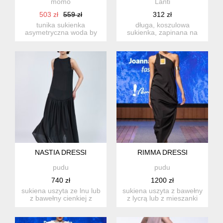
momo
Lanti
503 zł
559 zł
312 zł
tunika sukienka
długa, koszulowa
asymetryczna woda by
sukienka, zapinana na
momo sukienka tunika z
guziki. rozkloszowany dół,
nowej k...
w ta...
NASTIA DRESSI
RIMMA DRESSI
pudu
pudu
740 zł
1200 zł
sukiena uszyta ze lnu lub
sukiena uszyta z bawełny
z bawełny cienkiej z
z lycrą lub z mieszanki
elastanem, z
wiskozy, asymetryczna...
dekoracyjn...