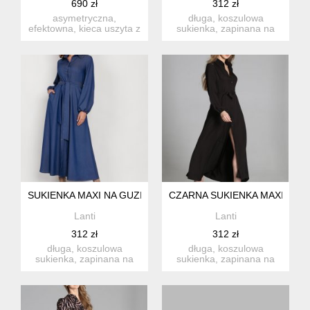
690 zł
312 zł
asymetryczna,
długa, koszulowa
efektowna, kieca uszyta z
sukienka, zapinana na
tkaniny wiskozowej,
guziki. rozkloszowany dół,
dekolt z p...
w ta...
SUKIENKA MAXI NA GUZIKI, Z KOŁNIERZYKIEM - SUK204 JE
CZARNA SUKIENKA MAXI NA GU
Lanti
Lanti
312 zł
312 zł
długa, koszulowa
długa, koszulowa
sukienka, zapinana na
sukienka, zapinana na
guziki. rozkloszowany dół,
guziki. rozkloszowany dół,
w ta...
w ta...