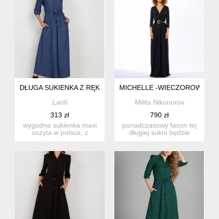
DŁUGA SUKIENKA Z RĘKAWEM 3/4 I TROCZKIEM - SUK205 J
MICHELLE -WIECZOROWA SU
Lanti
Milita Nikonorov
313 zł
790 zł
wygodna sukienka maxi
ponadczasowy fason tej
uszyta w polsce, z
długiej sukni będzie
wysokiej jakości tkaniny.
odpowiedni dla wielu
ręk...
rodza...