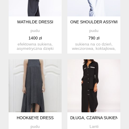
MATHILDE DRESSI
ONE SHOULDER ASSYMETRY
pudu
pudu
1400 zł
790 zł
efektowna sukiena,
sukiena na co dzień,
asymetryczna dzięki
wieczorowa, koktajlowa,
ozdobnemu węzłowi na
uszyta z bawełny z
bocznym sz...
lycrą...
HOOK&EYE DRESS
DŁUGA, CZARNA SUKIENKA W
pudu
Lanti