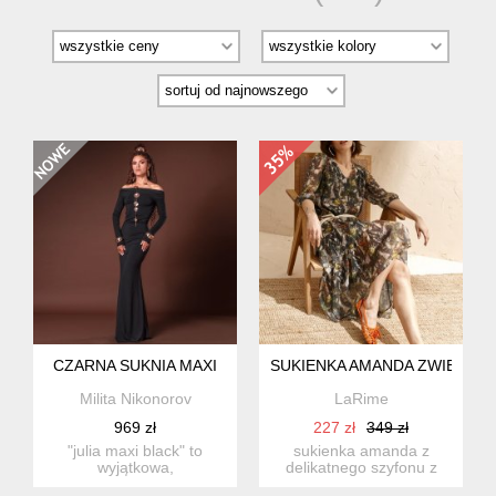
CZARNA SUKNIA MAXI
SUKIENKA AMANDA ZWIEWNA 
Milita Nikonorov
LaRime
969 zł
227 zł
349 zł
"julia maxi black" to
sukienka amanda z
wyjątkowa,
delikatnego szyfonu z
minimalistyczna długa
autorskim drukiem. luźna