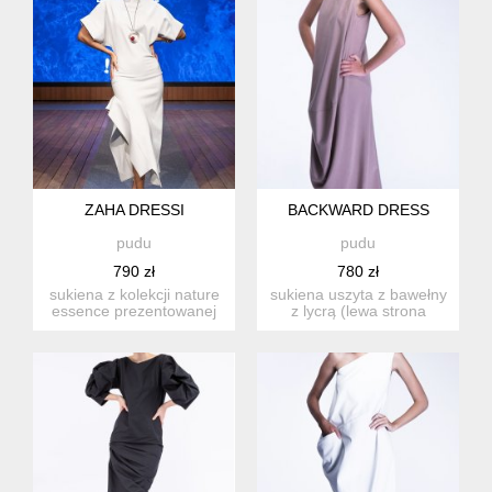
ZAHA DRESSI
BACKWARD DRESS
pudu
pudu
790 zł
780 zł
sukiena z kolekcji nature
sukiena uszyta z bawełny
essence prezentowanej
z lycrą (lewa strona
na expo w dubaju, suk...
satynowa) lub z
wiskozy,...