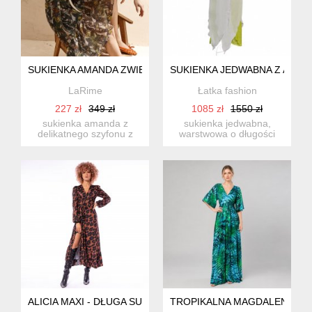
SUKIENKA AMANDA ZWIEWNA I LEKKA
SUKIENKA JEDWABNA Z AŻU
LaRime
Łatka fashion
227 zł
349 zł
1085 zł
1550 zł
sukienka amanda z
sukienka jedwabna,
delikatnego szyfonu z
warstwowa o długości
autorskim drukiem. luźna
maxi. rozmiar: s(36)
forma...
(obwód k...
ALICIA MAXI - DŁUGA SUKIENKA W PANTERKĘ
TROPIKALNA MAGDALENA - S