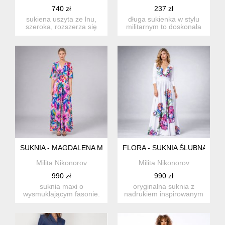
740 zł
237 zł
sukiena uszyta ze lnu,
długa sukienka w stylu
szeroka, rozszerza się
militarnym to doskonała
trapezowo, z tyłu zapię...
propozycja do
codzienny...
SUKNIA - MAGDALENA MAXI BLOOM
FLORA - SUKNIA ŚLUBNA W K
Milita Nikonorov
Milita Nikonorov
990 zł
990 zł
suknia maxi o
oryginalna suknia z
wysmuklającym fasonie.
nadrukiem inspirowanym
głęboki dekolt, subtelne
malarstwem zalipiańskim.
marszcze...
-...