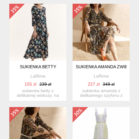
sukni...
forma...
SUKIENKA BETTY
SUKIENKA AMANDA ZWIEWNA 
LaRime
LaRime
155 zł
239 zł
227 zł
349 zł
sukienka betty z
sukienka amanda z
delikatnej wiskozy. na
delikatnego szyfonu z
przodzie, u góry ozdobne
autorskim drukiem. luźna
plisy...
forma...