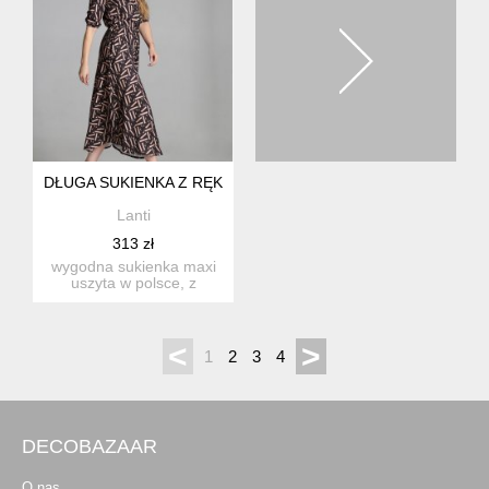
DŁUGA SUKIENKA Z RĘKAWEM 3/4 I TROCZKIEM - SUK205 L
Lanti
313 zł
wygodna sukienka maxi
uszyta w polsce, z
wysokiej jakości tkaniny.
ręk...
<
>
1
2
3
4
DECOBAZAAR
O nas