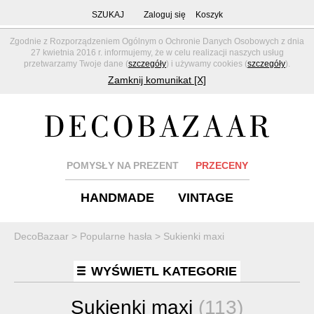
SZUKAJ
Zaloguj się
Koszyk
Zgodnie z Rozporządzeniem Ogólnym o Ochronie Danych Osobowych z dnia
27 kwietnia 2016 r. informujemy, że w celu realizacji naszych usług
przetwarzamy Twoje dane (
szczegóły
) i używamy cookies (
szczegóły
).
Zamknij komunikat [X]
POMYSŁY NA PREZENT
PRZECENY
HANDMADE
VINTAGE
DecoBazaar
>
Popularne hasła
>
Sukienki maxi
WYŚWIETL KATEGORIE
Sukienki maxi
(113)