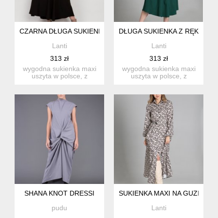
CZARNA DŁUGA SUKIENKA Z RĘKAWEM 3/4 I TROCZKIEM - 
DŁUGA SUKIENKA Z RĘKAWEM 
Lanti
Lanti
313 zł
313 zł
wygodna sukienka maxi
wygodna sukienka maxi
uszyta w polsce, z
uszyta w polsce, z
wysokiej jakości tkaniny.
wysokiej jakości tkaniny.
ręk...
ręk...
SHANA KNOT DRESSI
SUKIENKA MAXI NA GUZIKI, Z
pudu
Lanti