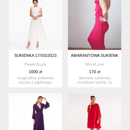
SUKIENKA 17/SS/2023
AMARANTOWA SUKIENKA ODK
Paweł Kuzik
MoreLove
1000 zł
170 zł
oryginalna sukienka
damska sukienka
uszyta z pięknego,
morelove tantra, to
białego szyfonu ze
sukienka z dzianiny
wzorkiem d...
bawełnianej z ...