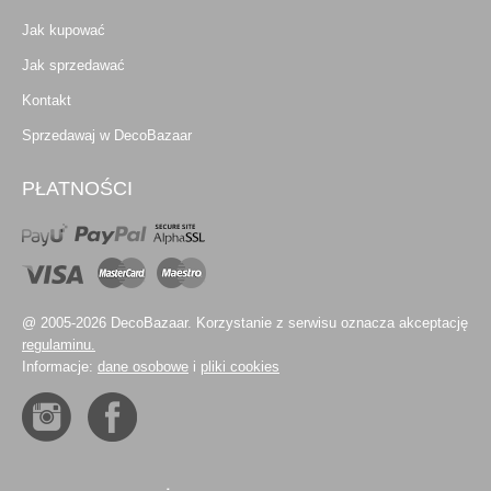
Jak kupować
Jak sprzedawać
Kontakt
Sprzedawaj w DecoBazaar
PŁATNOŚCI
@ 2005-2026 DecoBazaar. Korzystanie z serwisu oznacza akceptację
regulaminu.
Informacje:
dane osobowe
i
pliki cookies