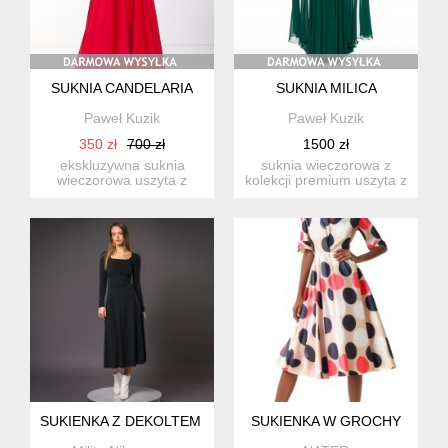
SUKNIA CANDELARIA
SUKNIA MILICA
Paweł Kuzik
Paweł Kuzik
350 zł
700 zł
1500 zł
ekskluzywna suknia
suknia wieczorowa z
wieczorowa uszyta z
kolekcji premium uszyta z
czerwonego szyfonu,
ciemnozielonego szyfonu
wiskozy i g...
...
SUKIENKA Z DEKOLTEM KARO - KARLA BLACK
SUKIENKA W GROCHY