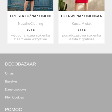
PROSTA LUŹNA SUKIENKA
CZERWONA SUKIENKA MONO
NavahoClothing
Kasia Miciak
359 zł
399 zł
wygodna luźna sukienka
ponadczasowa sukienka
z zamkiem wszystkie
uszyta z grubszej
wymiary ciała (nie
wytrzymałej dzianiny w
ubrania...
czerwon...
DECOBAZAAR
O nas
Biuletyn
Dane osobowe
Pliki Cookies
POMOC