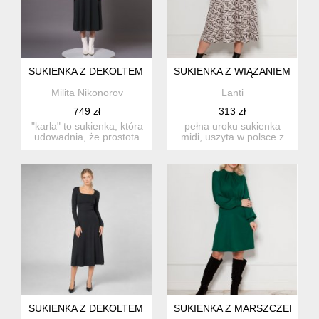
SUKIENKA Z DEKOLTEM KARO - KARLA BLACK
SUKIENKA Z WIĄZANIEM NA D
Milita Nikonorov
Lanti
749 zł
313 zł
"karla" to sukienka, która
pełna uroku sukienka
udowadnia, że prostota
midi, uszyta w polsce z
potrafi mi...
delikatnego, wysokiej
jak...
SUKIENKA Z DEKOLTEM KARO - KARLA BLACK
SUKIENKA Z MARSZCZENIEM 