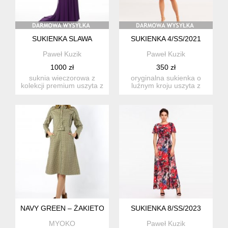
SUKIENKA SLAWA
SUKIENKA 4/SS/2021
Paweł Kuzik
Paweł Kuzik
1000 zł
350 zł
suknia wieczorowa z
oryginalna sukienka o
kolekcji premium uszyta z
luźnym kroju uszyta z
fioletowego szyfonu na
jasnoczerwonego
p...
szyfonu, n...
NAVY GREEN – ŻAKIETOWA SUKIENKA Z BAWEŁNY
SUKIENKA 8/SS/2023
MYOKO
Paweł Kuzik