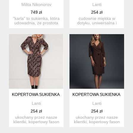
Milita Nikonorov
Lanti
749 zł
254 zł
"karla" to sukienka, która
cudownie miękka w
udowadnia, że prostota
dotyku, uniwersalna i
potrafi mi...
pełna wdzięku. delikatnie
rozk...
KOPERTOWA SUKIENKA - SUK206 WZÓR1
KOPERTOWA SUKIENKA - SUK
Lanti
Lanti
254 zł
254 zł
ukochany przez nasze
ukochany przez nasze
klientki, kopertowy fason
klientki, kopertowy fason
teraz w ultraeleganckie...
teraz w ultraeleganckie...