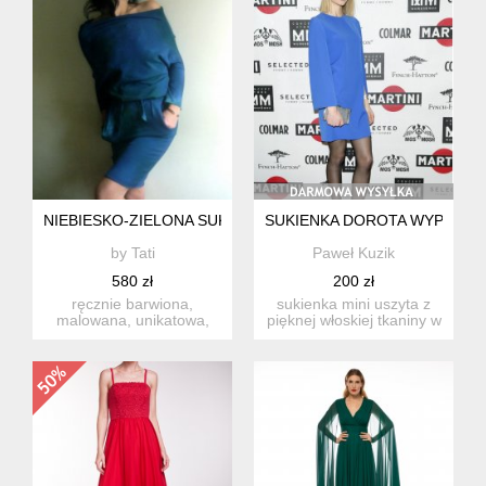
NIEBIESKO-ZIELONA SUKIENKA MIDI Z DZIANINY, Z WIĄZA
SUKIENKA DOROTA WYPRZED
by Tati
Paweł Kuzik
580 zł
200 zł
ręcznie barwiona,
sukienka mini uszyta z
malowana, unikatowa,
pięknej włoskiej tkaniny w
bardzo kobieca sukienka.
kolorze niebieskim. ...
w zal...