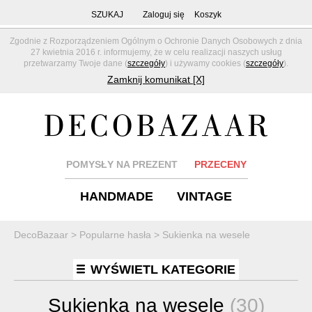
SZUKAJ
Zaloguj się
Koszyk
Zgodnie z Rozporządzeniem Ogólnym o Ochronie Danych Osobowych z dnia
27 kwietnia 2016 r. informujemy, że w celu realizacji naszych usług
przetwarzamy Twoje dane (
szczegóły
) i używamy cookies (
szczegóły
).
Zamknij komunikat [X]
POMYSŁY NA PREZENT
PRZECENY
HANDMADE
VINTAGE
DecoBazaar
>
Popularne hasła
>
Sukienka na wesele
WYŚWIETL KATEGORIE
Sukienka na wesele
(30)