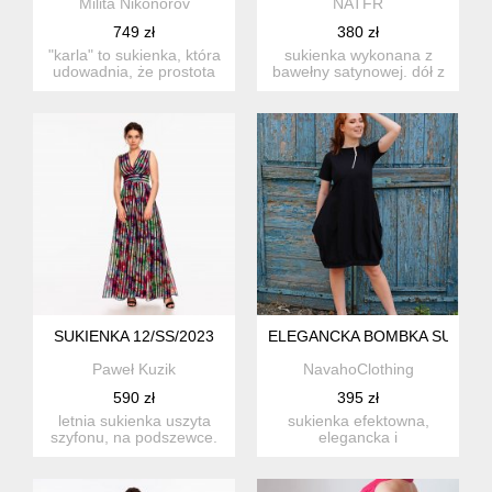
Milita Nikonorov
NATFR
749 zł
380 zł
"karla" to sukienka, która
sukienka wykonana z
udowadnia, że prostota
bawełny satynowej. dół z
potrafi mi...
pełnego koła na tiulowej
...
SUKIENKA 12/SS/2023
ELEGANCKA BOMBKA SUKIEN
Paweł Kuzik
NavahoClothing
590 zł
395 zł
letnia sukienka uszyta
sukienka efektowna,
szyfonu, na podszewce.
elegancka i
tkaniny nie są elastyczn...
skromna:)wszystkie
wymiary ciała (nie ...