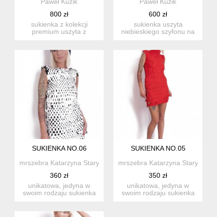
Paweł Kuzik
Paweł Kuzik
800 zł
600 zł
sukienka z kolekcji
sukienka uszyta
premium uszyta z
niebieskiego szyfonu na
drobniutkich cekinów w
podszewce. materiał jest
kolorze cz...
lejąc...
SUKIENKA NO.06
SUKIENKA NO.05
mrszebra Katarzyna Staryk
mrszebra Katarzyna Staryk
360 zł
350 zł
unikatowa, jedyna w
unikatowa, jedyna w
swoim rodzaju sukienka
swoim rodzaju sukienka
w całości wykonana
w całości wykonana
ręcznie....
ręcznie....