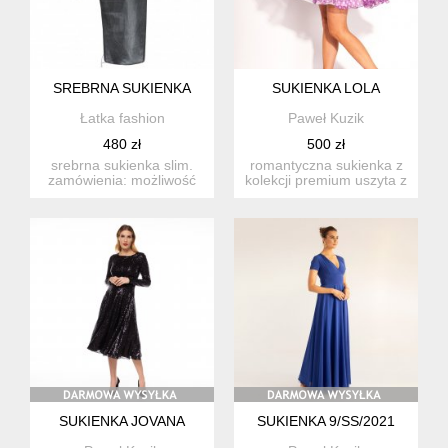
SREBRNA SUKIENKA
SUKIENKA LOLA
Łatka fashion
Paweł Kuzik
480 zł
500 zł
srebrna sukienka slim.
romantyczna sukienka z
zamówienia: możliwość
kolekcji premium uszyta z
zamówienia w dowolnym
fioletowego jedwabiu ...
ro...
SUKIENKA JOVANA
SUKIENKA 9/SS/2021