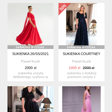
36(s)/38(...
wykonana z el...
SUKIENKA 26/SS/2021
SUKIENKA COURTNEY
Paweł Kuzik
Paweł Kuzik
2000 zł
1000 zł
2000 zł
sukienka uszyta
sukienka z kolekcji
delikatnego szyfonu w
premium uszyta z
kolorze jasnej czerwieni
ekskluzywnej koronki na
na pods...
siateczce...