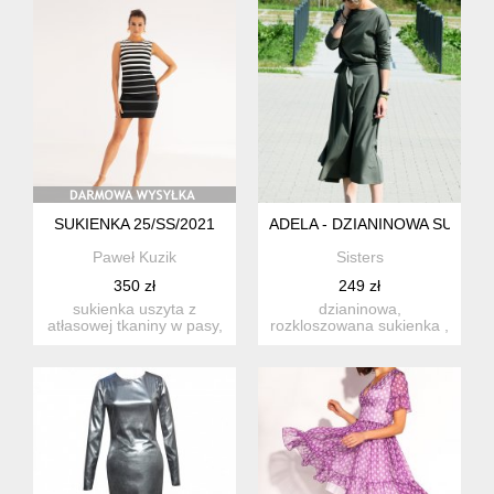
SUKIENKA 25/SS/2021
ADELA - DZIANINOWA SUKIEN
Paweł Kuzik
Sisters
350 zł
249 zł
sukienka uszyta z
dzianinowa,
atłasowej tkaniny w pasy,
rozkloszowana sukienka ,
an podszewce. materiały
najmodniejsza w tym
są...
sezonie ! dłu...