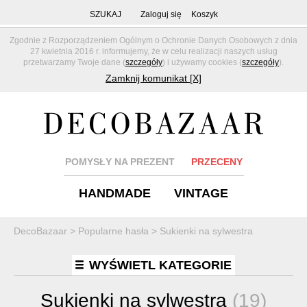
SZUKAJ
Zaloguj się
Koszyk
Zgodnie z Rozporządzeniem Ogólnym o Ochronie Danych Osobowych z dnia
27 kwietnia 2016 r. informujemy, że w celu realizacji naszych usług
przetwarzamy Twoje dane (
szczegóły
) i używamy cookies (
szczegóły
).
Zamknij komunikat [X]
POMYSŁY NA PREZENT
PRZECENY
HANDMADE
VINTAGE
DecoBazaar
>
Popularne hasła
>
Sukienki na sylwestra
WYŚWIETL KATEGORIE
Sukienki na sylwestra
(19)