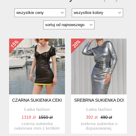
CZARNA SUKIENKA CEKINOWA
SREBRNA SUKIENKA DOPASOW
Łatka fashion
Łatka fashion
1318 zł
1550 zł
392 zł
490 zł
czarna sukienka
srebrna sukienka o
cekinowa mini z krótkim
dopasowanej,
rękawkiem. rozmiar:
minimalistycznej formie.