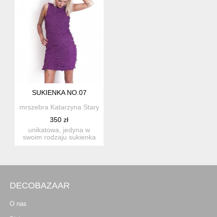
SUKIENKA NO.07
mrszebra Katarzyna Staryk
350 zł
unikatowa, jedyna w
swoim rodzaju sukienka
w całości wykonana
ręcznie....
DECOBAZAAR
O nas