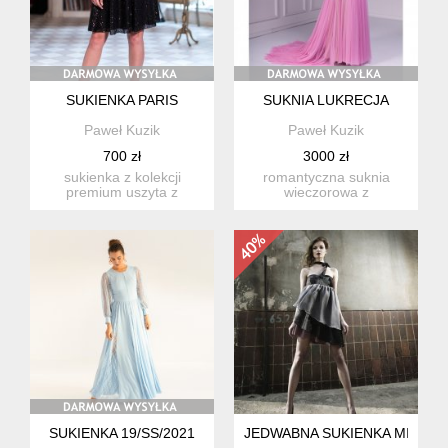
SUKIENKA PARIS
SUKNIA LUKRECJA
Paweł Kuzik
Paweł Kuzik
700 zł
3000 zł
sukienka z kolekcji
romantyczna suknia
premium uszyta z
wieczorowa z
drobniutkich cekinów w
ekskluzywnej kolekcji
kolorze cz...
premium uszyta z...
SUKIENKA 19/SS/2021
JEDWABNA SUKIENKA MINI