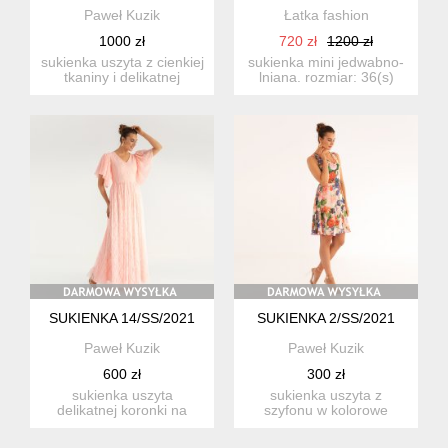
Paweł Kuzik
Łatka fashion
1000 zł
720 zł
1200 zł
sukienka uszyta z cienkiej
sukienka mini jedwabno-
tkaniny i delikatnej
lniana. rozmiar: 36(s)
koronki, na podszewce....
(obwód klatki piersiowe...
SUKIENKA 14/SS/2021
SUKIENKA 2/SS/2021
Paweł Kuzik
Paweł Kuzik
600 zł
300 zł
sukienka uszyta
sukienka uszyta z
delikatnej koronki na
szyfonu w kolorowe
podszewce. materiał jest
kwiaty na podszewce z
zwiewny...
cielistej w...