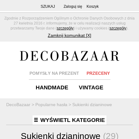
SZUKAJ
Zaloguj się
Koszyk
Zgodnie z Rozporządzeniem Ogólnym o Ochronie Danych Osobowych z dnia
27 kwietnia 2016 r. informujemy, że w celu realizacji naszych usług
przetwarzamy Twoje dane (
szczegóły
) i używamy cookies (
szczegóły
).
Zamknij komunikat [X]
POMYSŁY NA PREZENT
PRZECENY
HANDMADE
VINTAGE
DecoBazaar
>
Popularne hasła
>
Sukienki dzianinowe
WYŚWIETL KATEGORIE
Sukienki dzianinowe
(29)