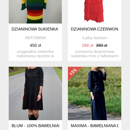
DZIANINOWA SUKIENKA S-L
DZIANINOWA CZERWONA SUKI
ANTONINA
Łatka fashion
450 zł
266 zł
380 zł
oryginalna sukienka
czerwona dzianinowa
wykonana ręcznie w
sukienka mini z falbanami
jednym egzemplarzu,
i rękawem 3/4. rozmiar:...
kolorowa....
BLUM - 100% BAWEŁNIANA SUKIENKA Z FABANAMI - W CZ
MAXIMA - BAWEŁNIANA DŁUGA