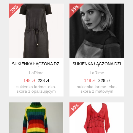
połączenie baw...
pewnością nad...
SUKIENKA ŁĄCZONA DZIANINA I EKO-SKÓRA
SUKIENKA ŁĄCZONA DZIANINA
LaRime
LaRime
148 zł
228 zł
148 zł
228 zł
sukienka larime. eko-
sukienka larime. eko-
skóra z opalizującym
skóra z matowym
wykończeniem z
wykończeniem z
pewnością nad...
pewnością nadaje n...