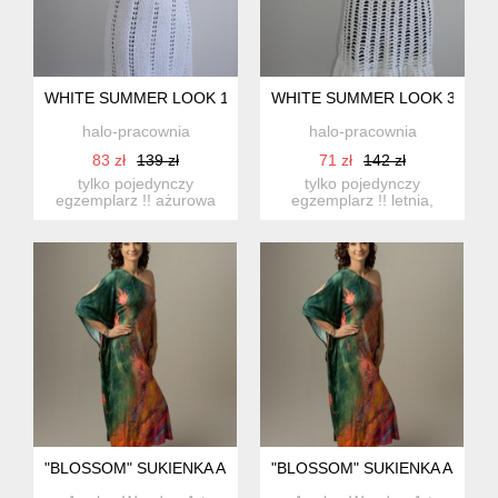
WHITE SUMMER LOOK 1
WHITE SUMMER LOOK 3
halo-pracownia
halo-pracownia
83 zł
139 zł
71 zł
142 zł
tylko pojedynczy
tylko pojedynczy
egzemplarz !! ażurowa
egzemplarz !! letnia,
sukienka z dużym
ażurowa sukienka
dekoltem ( to...
wykonana na d...
"BLOSSOM" SUKIENKA ASYMETRYCZNA Z BAMBUSA
"BLOSSOM" SUKIENKA ASYM