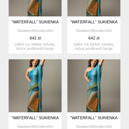
"WATERFALL" SUKIENKA ASYMETRYCZNA Z BAMBUSA
"WATERFALL" SUKIENKA ASY
AwakenWondersArt
AwakenWondersArt
642 zł
642 zł
załóż na siebie sztukę,
załóż na siebie sztukę,
która podkreśli twoje
która podkreśli twoje
wyjątkowe piękno. marka
wyjątkowe piękno. marka
...
...
"WATERFALL" SUKIENKA ASYMETRYCZNA Z BAMBUSA
"WATERFALL" SUKIENKA ASY
AwakenWondersArt
AwakenWondersArt