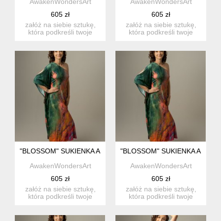
AwakenWondersArt
AwakenWondersArt
605 zł
605 zł
załóż na siebie sztukę,
załóż na siebie sztukę,
która podkreśli twoje
która podkreśli twoje
wyjątkowe piękno. marka
wyjątkowe piękno. marka
...
...
"BLOSSOM" SUKIENKA ASYMETRYCZNA Z BAMBUSA
"BLOSSOM" SUKIENKA ASYM
AwakenWondersArt
AwakenWondersArt
605 zł
605 zł
załóż na siebie sztukę,
załóż na siebie sztukę,
która podkreśli twoje
która podkreśli twoje
wyjątkowe piękno. marka
wyjątkowe piękno. marka
...
...