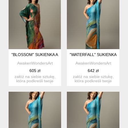
"BLOSSOM" SUKIENKA ASYMETRYCZNA Z BAMBUSA
"WATERFALL" SUKIENKA ASY
AwakenWondersArt
AwakenWondersArt
605 zł
642 zł
załóż na siebie sztukę,
załóż na siebie sztukę,
która podkreśli twoje
która podkreśli twoje
wyjątkowe piękno. marka
wyjątkowe piękno. marka
...
...