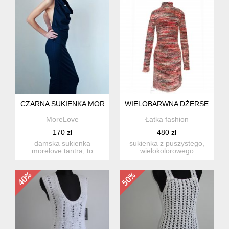
CZARNA SUKIENKA MORELOVE TANTRA
WIELOBARWNA DŻERSEJOWA 
MoreLove
Łatka fashion
170 zł
480 zł
damska sukienka
sukienka z puszystego,
morelove tantra, to
wielokolorowego
sukienka z dzianiny
dżerseju. wymiary:
bawełnianej z ...
długość mie...