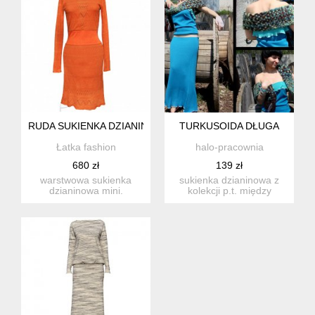
RUDA SUKIENKA DZIANINOWA
TURKUSOIDA DŁUGA
Łatka fashion
halo-pracownia
680 zł
139 zł
warstwowa sukienka
sukienka dzianinowa z
dzianinowa mini.
kolekcji p.t. między
zamówienia: mozliwość
niebem a ziemią długa,
zamówienia ...
pro...