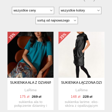
SUKIENKA ALA Z DZIANINY I TKANINY
SUKIENKA ŁĄCZONA DZIANINA
LaRime
LaRime
175 zł
269 zł
148 zł
228 zł
sukienka ala to
sukienka larime. eko-
połączenie dzianiny i
skóra z opalizującym
tkaniny. dzianina
wykończeniem z