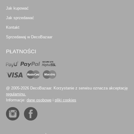
Jak kupować
Jak sprzedawać
Kontakt
Sprzedawaj w DecoBazaar
PŁATNOŚCI
@ 2005-2026 DecoBazaar. Korzystanie z serwisu oznacza akceptację
regulaminu.
Informacje:
dane osobowe
i
pliki cookies