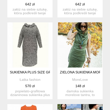
642 zł
642 zł
załóż na siebie sztukę,
załóż na siebie sztukę,
która podkreśli twoje
która podkreśli twoje
wyjątkowe piękno. marka
wyjątkowe piękno. marka
...
...
SUKIENKA PLUS SIZE GRAFITOWA DZIANINOWA
ZIELONA SUKIENKA MORELO
Łatka fashion
MoreLove
570 zł
148 zł
popielato-grafitowa
damska sukienka
dzianinowa sukienka plus
morelove tantra, to
size z miękkiej, ciepłej ...
sukienka z dzianiny
bawełnianej z ...