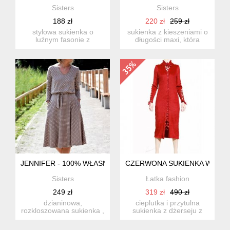
Sisters
Sisters
188 zł
220 zł
259 zł
stylowa sukienka o
sukienka z kieszeniami o
luźnym fasonie z
długości maxi, która
falbanami. idealna na co
świetnie sprawdzi się w ...
dzień, wy...
JENNIFER - 100% WŁASNA POLSKA PRODUKCJA - DZIANINO
CZERWONA SUKIENKA WIĄZA
Sisters
Łatka fashion
249 zł
319 zł
490 zł
dzianinowa,
cieplutka i przytulna
rozkloszowana sukienka ,
sukienka z dżerseju z
najmodniejsza w tym
włoskiem. rozmiar:
sezonie ! dłu...
38(m)/...