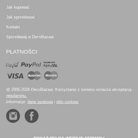
Jak kupować
Jak sprzedawać
Kontakt
Sprzedawaj w DecoBazaar
PŁATNOŚCI
@ 2005-2026 DecoBazaar. Korzystanie z serwisu oznacza akceptację
regulaminu.
Informacje:
dane osobowe
i
pliki cookies