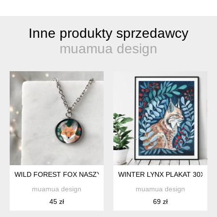
Inne produkty sprzedawcy
muamua design
WILD FOREST FOX NASZYJNIK NA URODZINY
WINTER LYNX PLAKAT 30X40
muamua design
muamua design
45 zł
69 zł