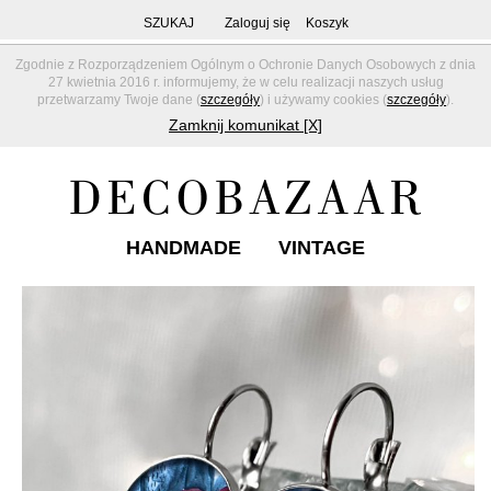
SZUKAJ
Zaloguj się
Koszyk
Zgodnie z Rozporządzeniem Ogólnym o Ochronie Danych Osobowych z dnia
27 kwietnia 2016 r. informujemy, że w celu realizacji naszych usług
przetwarzamy Twoje dane (
szczegóły
) i używamy cookies (
szczegóły
).
Zamknij komunikat [X]
HANDMADE
VINTAGE