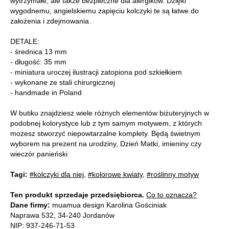
wytrzymałe, ale także bezpieczne dla alergików. Dzięki
wygodnemu, angielskiemu zapięciu kolczyki te są łatwe do
założenia i zdejmowania.
DETALE:
- średnica 13 mm
- długość: 35 mm
- miniatura uroczej ilustracji zatopiona pod szkiełkiem
- wykonane ze stali chirurgicznej
- handmade in Poland
W butiku znajdziesz wiele różnych elementów biżuteryjnych w
podobnej kolorystyce lub z tym samym motywem, z których
możesz stworzyć niepowtarzalne komplety. Będą świetnym
wyborem na prezent na urodziny, Dzień Matki, imieniny czy
wieczór panieński
Tagi:
#kolczyki dla niej
,
#kolorowe kwiaty
,
#roślinny motyw
Ten produkt sprzedaje przedsiębiorca.
Co to oznacza?
Dane firmy:
muamua design Karolina Gościniak
Naprawa 532, 34-240 Jordanów
NIP: 937-246-71-53