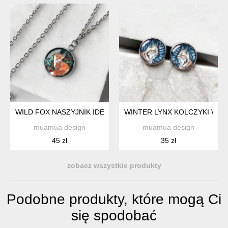
WILD FOX NASZYJNIK IDEALNY NA PREZENT
WINTER LYNX KOLCZYKI WKR
muamua design
muamua design
45 zł
35 zł
zobacz wszystkie produkty
Podobne produkty, które mogą Ci
się spodobać