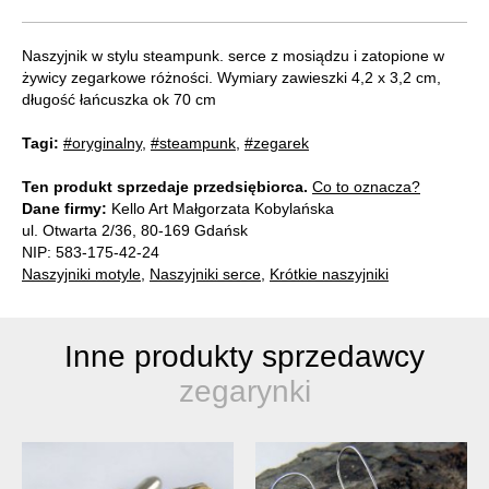
Naszyjnik w stylu steampunk. serce z mosiądzu i zatopione w
żywicy zegarkowe różności. Wymiary zawieszki 4,2 x 3,2 cm,
długość łańcuszka ok 70 cm
Tagi:
#oryginalny
,
#steampunk
,
#zegarek
Ten produkt sprzedaje przedsiębiorca.
Co to oznacza?
Dane firmy:
Kello Art Małgorzata Kobylańska
ul. Otwarta 2/36, 80-169 Gdańsk
NIP: 583-175-42-24
Naszyjniki motyle
,
Naszyjniki serce
,
Krótkie naszyjniki
Inne produkty sprzedawcy
zegarynki