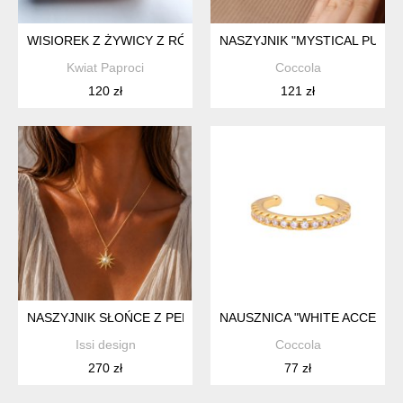
WISIOREK Z ŻYWICY Z RÓŻOWĄ GIPSÓWKĄ
NASZYJNIK "MYSTICAL PURE
Kwiat Paproci
Coccola
120 zł
121 zł
NASZYJNIK SŁOŃCE Z PERŁĄ- SREBRO 925 ZŁOCONE 24K
NAUSZNICA "WHITE ACCENT"
Issi design
Coccola
270 zł
77 zł