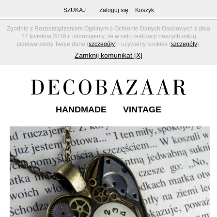
SZUKAJ
Zaloguj się
Koszyk
Zgodnie z Rozporządzeniem Ogólnym o Ochronie Danych Osobowych z dnia
27 kwietnia 2016 r. informujemy, że w celu realizacji naszych usług
przetwarzamy Twoje dane (
szczegóły
) i używamy cookies (
szczegóły
).
Zamknij komunikat [X]
HANDMADE
VINTAGE