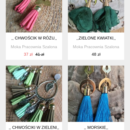
,, CHWOŚCIK W RÓŻU,,
,,ZIELONE KWIATKI,,
Moka Pracownia Szalona
Moka Pracownia Szalona
37 zł
41 zł
48 zł
,, CHWOŚCIKI W ZIELENI,,
,, MORSKIE,,