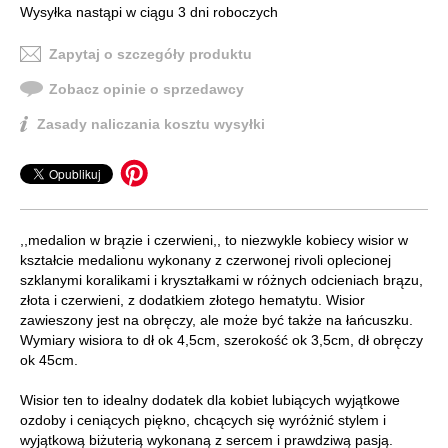
Wysyłka nastąpi w ciągu 3 dni roboczych
Zapytaj o szczegóły produktu
Zobacz opinie o sprzedawcy
Zasady naliczania kosztu wysyłki
,,medalion w brązie i czerwieni,, to niezwykle kobiecy wisior w
kształcie medalionu wykonany z czerwonej rivoli oplecionej
szklanymi koralikami i kryształkami w różnych odcieniach brązu,
złota i czerwieni, z dodatkiem złotego hematytu. Wisior
zawieszony jest na obręczy, ale może być także na łańcuszku.
Wymiary wisiora to dł ok 4,5cm, szerokość ok 3,5cm, dł obręczy
ok 45cm.
Wisior ten to idealny dodatek dla kobiet lubiących wyjątkowe
ozdoby i ceniących piękno, chcących się wyróżnić stylem i
wyjątkową biżuterią wykonaną z sercem i prawdziwą pasją.