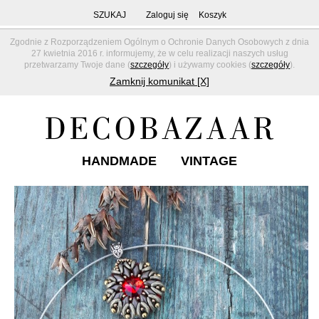
SZUKAJ
Zaloguj się
Koszyk
Zgodnie z Rozporządzeniem Ogólnym o Ochronie Danych Osobowych z dnia
27 kwietnia 2016 r. informujemy, że w celu realizacji naszych usług
przetwarzamy Twoje dane (
szczegóły
) i używamy cookies (
szczegóły
).
Zamknij komunikat [X]
HANDMADE
VINTAGE