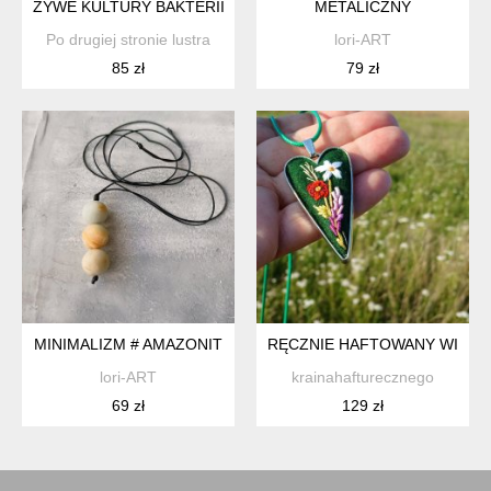
ŻYWE KULTURY BAKTERII - WISIOREK
METALICZNY
Po drugiej stronie lustra
lori-ART
85 zł
79 zł
MINIMALIZM # AMAZONIT
RĘCZNIE HAFTOWANY WISIOR
lori-ART
krainahafturecznego
69 zł
129 zł