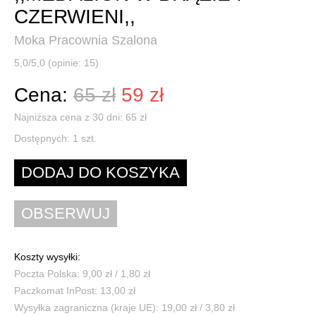
CZERWIENI,,
Moka Pracownia Szalona
5,0/5,0 (opinie: 15)
Cena:
65 zł
59 zł
Najniższa cena z 30 dni: 65 zł
Dostępnych:
1
szt.
Koszty wysyłki:
Poczta Polska: 9,00 zł / 1,80 zł
Paczkomat InPost: 13,00 zł
Wysyłka zagraniczna (kraje UE): 19,00 zł / 3,80 zł