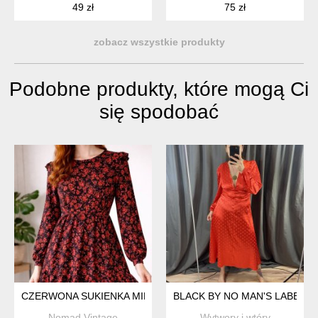
49 zł
75 zł
zobacz wszystkie produkty
Podobne produkty, które mogą Ci
się spodobać
CZERWONA SUKIENKA MIDI Z DŁUGIM RĘKAWEM WISKOZA BO
BLACK BY NO MAN'S LABEL
Nomad Vintage
Wytwory i wtóry