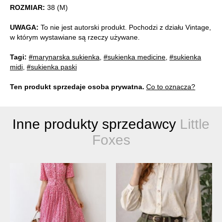
ROZMIAR:
38 (M)
UWAGA:
To nie jest autorski produkt. Pochodzi z działu Vintage,
w którym wystawiane są rzeczy używane.
Tagi:
#marynarska sukienka
,
#sukienka medicine
,
#sukienka
midi
,
#sukienka paski
Ten produkt sprzedaje osoba prywatna.
Co to oznacza?
Inne produkty sprzedawcy
Little
Foxes