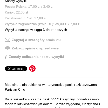
Koszty wysyłki:
Poczta Polska: 17,00 zł / 3,40 zł
Kurier: 22,00 zł
Paczkomat InPost: 17,00 zł
Wysyłka zagraniczna (kraje UE): 39,00 zł / 7,80 zł
Wysyłka nastąpi w ciągu 3 dni roboczych
Zapytaj o szczegóły produktu
Zobacz opinie o sprzedawcy
Zasady naliczania kosztu wysyłki
Medicine biała sukienka w marynarskie paski rozkloszowana
Parisian Chic
Biała sukienka w czarne paski ???? klasyczny, ponadczasowy
fason z rozkloszowanym dołem. Bardzo wygodna, elastyczna i