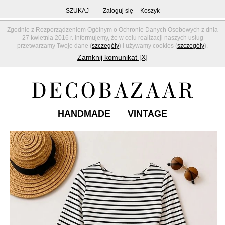
SZUKAJ
Zaloguj się
Koszyk
Zgodnie z Rozporządzeniem Ogólnym o Ochronie Danych Osobowych z dnia
27 kwietnia 2016 r. informujemy, że w celu realizacji naszych usług
przetwarzamy Twoje dane (
szczegóły
) i używamy cookies (
szczegóły
).
Zamknij komunikat [X]
HANDMADE
VINTAGE