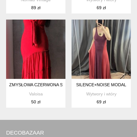
89 zł
69 zł
ZMYSŁOWA CZERWONA SUKIENKA LETNIA XS S
SILENCE+NOISE MODAL
Valoisa
Wytwory i wtóry
50 zł
69 zł
DECOBAZAAR