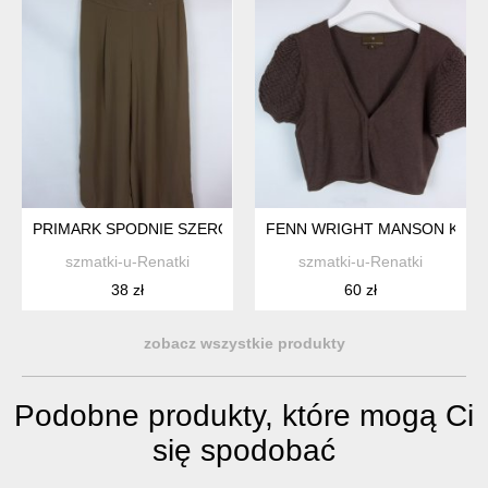
PRIMARK SPODNIE SZEROKIE PROSTE PALAZZO OLIWKA KHAK
FENN WRIGHT MANSON KRÓTK
szmatki-u-Renatki
szmatki-u-Renatki
38 zł
60 zł
zobacz wszystkie produkty
Podobne produkty, które mogą Ci
się spodobać