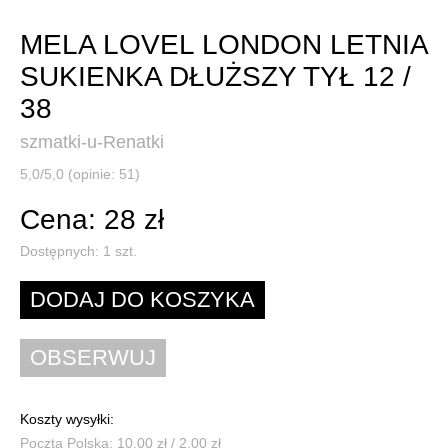
MELA LOVEL LONDON LETNIA
SUKIENKA DŁUŻSZY TYŁ 12 /
38
szmatki-u-Renatki
5,0/5,0 (opinie: 51)
Cena: 28 zł
Dostępnych:
1
szt.
Koszty wysyłki:
Poczta Polska: 10,00 zł / 2,00 zł