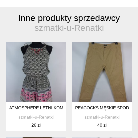
Inne produkty sprzedawcy
szmatki-u-Renatki
ATMOSPHERE LETNI KOMBINEZON SZORTY 8 / 34
PEACOCKS MĘSKIE SPODNIE B
szmatki-u-Renatki
szmatki-u-Renatki
26 zł
40 zł