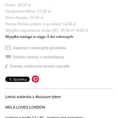
Kurier: 18,00 zł
Paczkomat InPost: 17,00 zł
Orlen Paczka: 12,00 zł
Poczta Polska (odbiór w punkcie): 14,00 zł
Wysyłka zagraniczna (kraje UE): 40,00 zł / 8,00 zł
Wysyłka nastąpi w ciągu 3 dni roboczych
Zapytaj o szczegóły produktu
Zobacz opinie o sprzedawcy
Zasady naliczania kosztu wysyłki
Letnia sukienka z dłuższym tyłem
MELA LOVES LONDON
rozmiar z metki 12 / 40 , rozmiar jest zawyżony ,