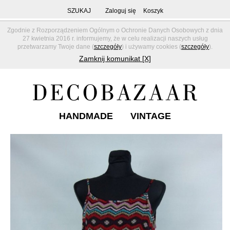
SZUKAJ
Zaloguj się
Koszyk
Zgodnie z Rozporządzeniem Ogólnym o Ochronie Danych Osobowych z dnia
27 kwietnia 2016 r. informujemy, że w celu realizacji naszych usług
przetwarzamy Twoje dane (
szczegóły
) i używamy cookies (
szczegóły
).
Zamknij komunikat [X]
HANDMADE
VINTAGE