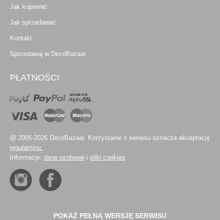
Jak kupować
Jak sprzedawać
Kontakt
Sprzedawaj w DecoBazaar
PŁATNOŚCI
@ 2005-2026 DecoBazaar. Korzystanie z serwisu oznacza akceptację
regulaminu.
Informacje:
dane osobowe
i
pliki cookies
POKAŻ PEŁNĄ WERSJĘ SERWISU