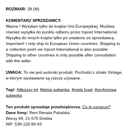
ROZMIAR:
38 (M)
KOMENTARZ SPRZEDAWCY:
Ważne ! Wysyłam tylko do krajów Unii Europejskiej. Możliwa
również wysyłka do punktu odbioru przez Inpost International.
Wysyłka do innych krajów tylko po ustaleniu ze sprzedawcą .
Important! I only ship to European Union countries. Shipping to
a collection point via Inpost International is also possible.
Shipping to other countries is only possible after consultation
with the seller.
UWAGA:
To nie jest autorski produkt. Pochodzi z działu Vintage,
w którym wystawiane są rzeczy używane.
Tagi:
#dłuższy tył
,
#letnia sukienka
,
#mela lovel
,
#szyfonowa
sukienka
Ten produkt sprzedaje przedsiębiorca.
Co to oznacza?
Dane firmy:
Reni Renata Pukalska
Worsy 69, 21-570 Drelów
NIP: 538-118-99-93