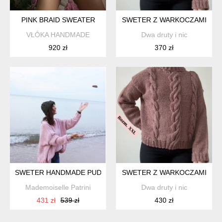
PINK BRAID SWEATER
SWETER Z WARKOCZAMI
VŁÓKA HANDMADE
Dwa druty i nic
920 zł
370 zł
SWETER HANDMADE PUDROWY RÓŻ
SWETER Z WARKOCZAMI
Mademoiselle Patrini
Dwa druty i nic
431 zł
539 zł
430 zł