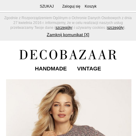
SZUKAJ
Zaloguj się
Koszyk
Zgodnie z Rozporządzeniem Ogólnym o Ochronie Danych Osobowych z dnia
27 kwietnia 2016 r. informujemy, że w celu realizacji naszych usług
przetwarzamy Twoje dane (
szczegóły
) i używamy cookies (
szczegóły
).
Zamknij komunikat [X]
HANDMADE
VINTAGE