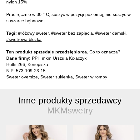
nylon 15%
Prać ręcznie w 30 ° C, suszyć w pozycji poziomej, nie suszyć w
suszarce bębnowej
Tagi:
#różowy sweter
,
#sweter bez zapięcia
,
#sweter damski
,
#swetrowa bluzka
Ten produkt sprzedaje przedsiębiorca.
Co to oznacza?
Dane firmy:
PPH mkm Urszula Kołaczyk
Hutki 266, Konopiska
NIP: 573-109-23-15
Sweter oversize
,
Sweter sukienka
,
Sweter w romby
Inne produkty sprzedawcy
MKMswetry