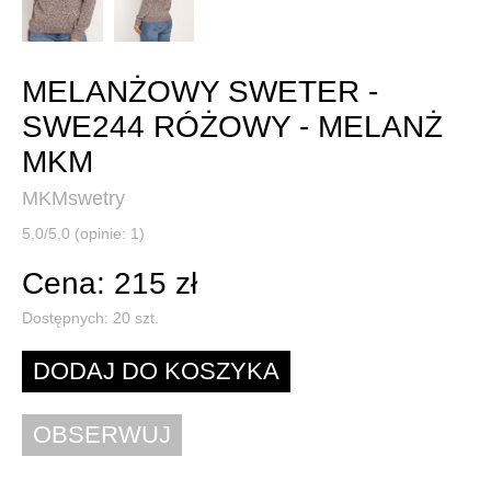
MELANŻOWY SWETER -
SWE244 RÓŻOWY - MELANŻ
MKM
MKMswetry
5,0/5,0 (opinie: 1)
Cena: 215 zł
Dostępnych:
20
szt.