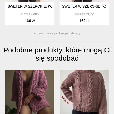
SWETER W SZEROKIE, KONTRASTOWE PASY - SWE290 ECR
SWETER W SZEROKIE, KONT
MKMswetry
MKMswetry
169 zł
169 zł
zobacz wszystkie produkty
Podobne produkty, które mogą Ci
się spodobać