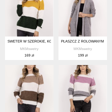
SWETER W SZEROKIE, KONTRASTOWE PASY - SWE290 ECRU
PŁASZCZ Z ROLOWANYM KOŁN
MKMswetry
MKMswetry
169 zł
199 zł