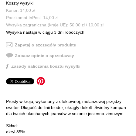
Koszty wysyłki:
Kurier: 14,00 zł
Paczkomat InPost: 14,00 zł
Wysyłka zagraniczna (kraje UE): 50,00 zł / 10,00 zł
Wysyłka nastąpi w ciągu 3 dni roboczych
Zapytaj o szczegóły produktu
Zobacz opinie o sprzedawcy
Zasady naliczania kosztu wysyłki
Prosty w kroju, wykonany z efektownej, melanżowej przędzy
sweter. Długość do linii bioder, okrągły dekolt. Świetny kompan
dla twoich ukochanych jeansów w sezonie jesienno-zimowym.
Skład:
akryl 85%