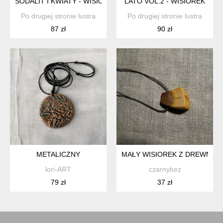
SODALIT I KWIATY - WISIOREK
LATO VOL.2 - WISIOREK
Po drugiej stronie lustra
Po drugiej stronie lustra
87 zł
90 zł
METALICZNY
MAŁY WISIOREK Z DREWNA Ś
lori-ART
czarnybez
79 zł
37 zł