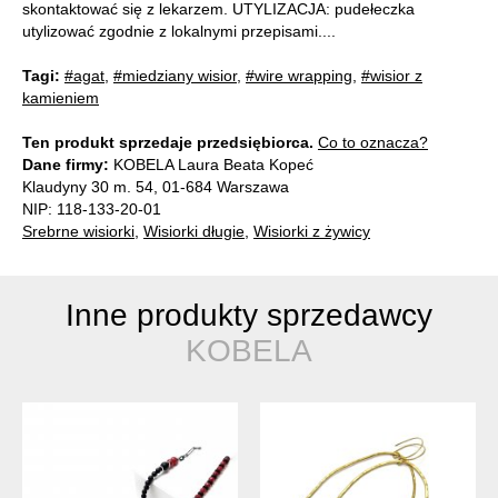
skontaktować się z lekarzem. UTYLIZACJA: pudełeczka
utylizować zgodnie z lokalnymi przepisami....
Tagi:
#agat
,
#miedziany wisior
,
#wire wrapping
,
#wisior z
kamieniem
Ten produkt sprzedaje przedsiębiorca.
Co to oznacza?
Dane firmy:
KOBELA Laura Beata Kopeć
Klaudyny 30 m. 54, 01-684 Warszawa
NIP: 118-133-20-01
Srebrne wisiorki
,
Wisiorki długie
,
Wisiorki z żywicy
Inne produkty sprzedawcy
KOBELA