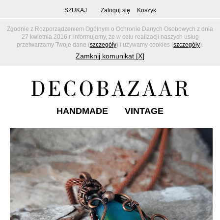
SZUKAJ
Zaloguj się
Koszyk
Zgodnie z Rozporządzeniem Ogólnym o Ochronie Danych Osobowych z dnia
27 kwietnia 2016 r. informujemy, że w celu realizacji naszych usług
przetwarzamy Twoje dane (
szczegóły
) i używamy cookies (
szczegóły
).
Zamknij komunikat [X]
HANDMADE
VINTAGE