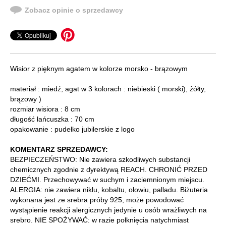
Zobacz opinie o sprzedawcy
Wisior z pięknym agatem w kolorze morsko - brązowym
materiał : miedź, agat w 3 kolorach : niebieski ( morski), żółty,
brązowy )
rozmiar wisiora : 8 cm
długość łańcuszka : 70 cm
opakowanie : pudełko jubilerskie z logo
KOMENTARZ SPRZEDAWCY:
BEZPIECZEŃSTWO: Nie zawiera szkodliwych substancji
chemicznych zgodnie z dyrektywą REACH. CHRONIĆ PRZED
DZIEĆMI. Przechowywać w suchym i zaciemnionym miejscu.
ALERGIA: nie zawiera niklu, kobaltu, ołowiu, palladu. Biżuteria
wykonana jest ze srebra próby 925, może powodować
wystąpienie reakcji alergicznych jedynie u osób wrażliwych na
srebro. NIE SPOŻYWAĆ: w razie połknięcia natychmiast