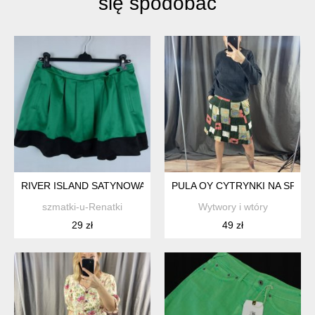
się spodobać
RIVER ISLAND SATYNOWA SPÓDNICA MINI 16 / 42
PULA OY CYTRYNKI NA SPÓD
szmatki-u-Renatki
Wytwory i wtóry
29 zł
49 zł