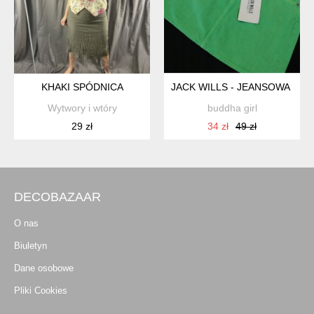
KHAKI SPÓDNICA
JACK WILLS - JEANSOWA MINI
Wytwory i wtóry
buddha girl
29 zł
34 zł
49 zł
DECOBAZAAR
O nas
Biuletyn
Dane osobowe
Pliki Cookies