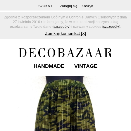
SZUKAJ
Zaloguj się
Koszyk
Zgodnie z Rozporządzeniem Ogólnym o Ochronie Danych Osobowych z dnia
27 kwietnia 2016 r. informujemy, że w celu realizacji naszych usług
przetwarzamy Twoje dane (
szczegóły
) i używamy cookies (
szczegóły
).
Zamknij komunikat [X]
HANDMADE
VINTAGE