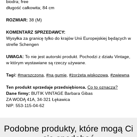
biodra; free
długość całkowita; 84 cm
ROZMIAR:
38 (M)
KOMENTARZ SPRZEDAWCY:
Wysyłka za granicę tylko do krajów Unii Europejskiej będących w
strefie Schengen
UWAGA:
To nie jest autorski produkt. Pochodzi z działu Vintage,
w którym wystawiane są rzeczy używane.
Tagi:
#marszczona
,
#na gumie
,
#żorżeta wiskozowa
,
#zwiewna
Ten produkt sprzedaje przedsiębiorca.
Co to oznacza?
Dane firmy:
BUTIK VINTAGE Barbara Gibas
ZA WODĄ 41A, 34-321 Łękawica
NIP: 553-115-04-62
Podobne produkty, które mogą Ci