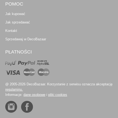
POMOC
Jak kupować
Jak sprzedawać
Kontakt
Sprzedawaj w DecoBazaar
PŁATNOŚCI
@ 2005-2026 DecoBazaar. Korzystanie z serwisu oznacza akceptację
regulaminu.
Informacje:
dane osobowe
i
pliki cookies