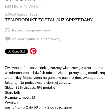
BUTIK VINTAGE
5,0/5,0 (opinie: 1602)
TEN PRODUKT ZOSTAŁ JUŻ SPRZEDANY
Napisz do sprzedawcy
Zobacz opinie o sprzedawcy
Zwiewna spódnica z cienkiej żorżety wiskozowej z wzorem moro
w kolorach czerni i dwóch odcieni zieleni przetykanej metaliczną
złotą nitką. Marszczona na gumie w pasie, z doszywaną u dołu
falbaną . Na podszewce z cienkiej żorzety.
Skład; 95% viscose, 5% metallic
Stan; bdb
Rozmiar z metki: M
Wymiary;
pas; 34 cm x 2 do 50 cm x 2 po rozc. gumy