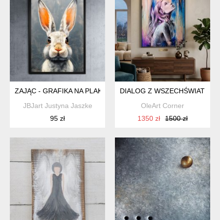
ZAJĄC - GRAFIKA NA PLAKACIE NA A3
DIALOG Z WSZECHŚWIATEM 
JBJart Justyna Jaszke
OleArt Corner
95 zł
1350 zł
1500 zł