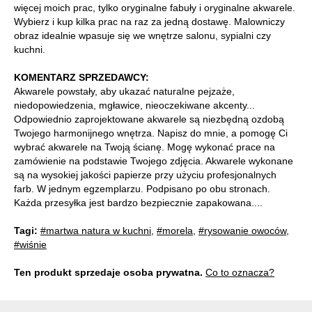
więcej moich prac, tylko oryginalne fabuły i oryginalne akwarele.
Wybierz i kup kilka prac na raz za jedną dostawę. Malowniczy
obraz idealnie wpasuje się we wnętrze salonu, sypialni czy
kuchni.
KOMENTARZ SPRZEDAWCY:
Akwarele powstały, aby ukazać naturalne pejzaże,
niedopowiedzenia, mgławice, nieoczekiwane akcenty...
Odpowiednio zaprojektowane akwarele są niezbędną ozdobą
Twojego harmonijnego wnętrza. Napisz do mnie, a pomogę Ci
wybrać akwarele na Twoją ścianę. Mogę wykonać prace na
zamówienie na podstawie Twojego zdjęcia. Akwarele wykonane
są na wysokiej jakości papierze przy użyciu profesjonalnych
farb. W jednym egzemplarzu. Podpisano po obu stronach.
Każda przesyłka jest bardzo bezpiecznie zapakowana....
Tagi:
#martwa natura w kuchni
,
#morela
,
#rysowanie owoców
,
#wiśnie
Ten produkt sprzedaje osoba prywatna.
Co to oznacza?