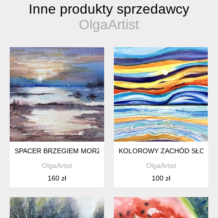
Inne produkty sprzedawcy
OlgaArtist
SPACER BRZEGIEM MORZA ORYGINALNA AKWARELA NA PŁÓT
KOLOROWY ZACHÓD SŁOŃCA.
OlgaArtist
OlgaArtist
160 zł
100 zł