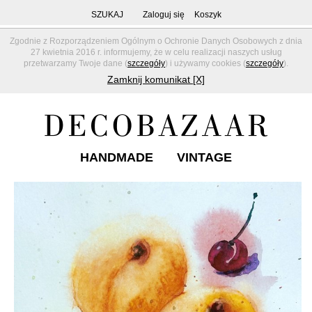
SZUKAJ
Zaloguj się
Koszyk
Zgodnie z Rozporządzeniem Ogólnym o Ochronie Danych Osobowych z dnia
27 kwietnia 2016 r. informujemy, że w celu realizacji naszych usług
przetwarzamy Twoje dane (
szczegóły
) i używamy cookies (
szczegóły
).
Zamknij komunikat [X]
HANDMADE
VINTAGE