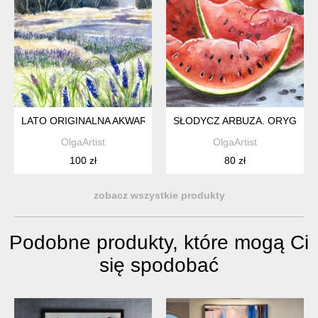
LATO ORIGINALNA AKWARELI A4
SŁODYCZ ARBUZA. ORYGINAL
OlgaArtist
OlgaArtist
100 zł
80 zł
zobacz wszystkie produkty
Podobne produkty, które mogą Ci
się spodobać