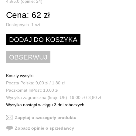
4,9/5,0 (opinie: 24)
Cena: 62 zł
Dostępnych:
1
szt.
Koszty wysyłki:
Poczta Polska: 9,00 zł / 1,80 zł
Paczkomat InPost: 13,00 zł
Wysyłka zagraniczna (kraje UE): 19,00 zł / 3,80 zł
Wysyłka nastąpi w ciągu 3 dni roboczych
Zapytaj o szczegóły produktu
Zobacz opinie o sprzedawcy