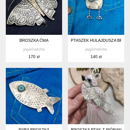
BROSZKA ĆMA
PTASZEK HULAJDUSZA BROS
jagamakota
jagamakota
170 zł
140 zł
RYBA BROSZKA
BROSZKA PTAK Z PIÓRAMI – 