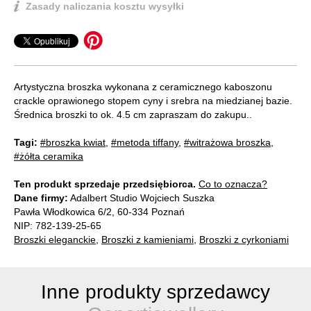
Zasady naliczania kosztu wysyłki
Artystyczna broszka wykonana z ceramicznego kaboszonu
crackle oprawionego stopem cyny i srebra na miedzianej bazie.
Średnica broszki to ok. 4.5 cm zapraszam do zakupu..
Tagi:
#broszka kwiat
,
#metoda tiffany
,
#witrażowa broszka
,
#żółta ceramika
Ten produkt sprzedaje przedsiębiorca.
Co to oznacza?
Dane firmy:
Adalbert Studio Wojciech Suszka
Pawła Włodkowica 6/2, 60-334 Poznań
NIP: 782-139-25-65
Broszki eleganckie
,
Broszki z kamieniami
,
Broszki z cyrkoniami
Inne produkty sprzedawcy