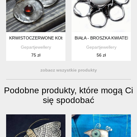
KRWISTOCZERWONE KOŁA - WITRAŻOWE KOLCZYKI TARCZE
BIAŁA - BROSZKA KWIATEK
Gepartjewellery
Gepartjewellery
75 zł
56 zł
zobacz wszystkie produkty
Podobne produkty, które mogą Ci
się spodobać