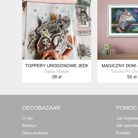
TOPPERY URODZINOWE JEDNOROŻEC Z KWIATAMI ŚL
MAGICZNY DOM -
Zięba Maluje
Sztuka Po Go
28 zł
50 zł
DECOBAZAAR
POMOC
O nas
Jak kupowa
Biuletyn
Jak sprzed
Dane osobowe
Kontakt