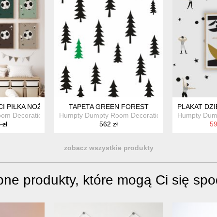
CI PIŁKA NOŻNA "NAVY BLUE SOCCER"
TAPETA GREEN FOREST
PLAKAT DZI
om Decoration
Humpty Dumpty Room Decoration
Humpty Dum
 zł
562 zł
59
zobacz wszystkie produkty
ne produkty, które mogą Ci się sp