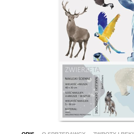
OPIS
O SPRZEDAWCY
ZWROTY I RE