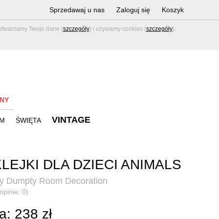
Sprzedawaj u nas
Zaloguj się
Koszyk
zetwarzamy Twoje dane (
szczegóły
) i używamy cookies (
szczegóły
).
NY
VINTAGE
M
ŚWIĘTA
LEJKI DLA DZIECI ANIMALS
y Dumpty Room Decoration
opinie: 0)
: 238 zł