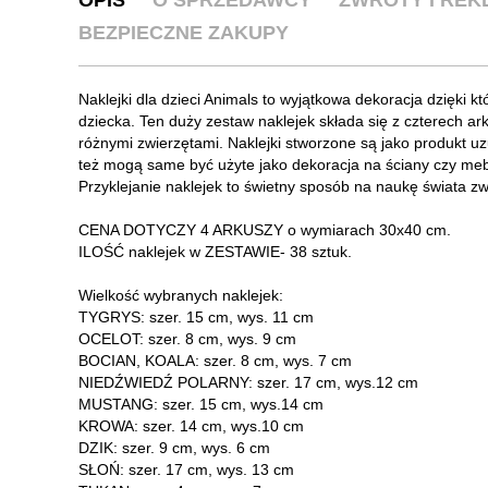
BEZPIECZNE ZAKUPY
Naklejki dla dzieci Animals to wyjątkowa dekoracja dzięki 
dziecka. Ten duży zestaw naklejek składa się z czterech a
różnymi zwierzętami. Naklejki stworzone są jako produkt uz
też mogą same być użyte jako dekoracja na ściany czy meb
Przyklejanie naklejek to świetny sposób na naukę świata z
CENA DOTYCZY 4 ARKUSZY o wymiarach 30x40 cm.
ILOŚĆ naklejek w ZESTAWIE- 38 sztuk.
Wielkość wybranych naklejek:
TYGRYS: szer. 15 cm, wys. 11 cm
OCELOT: szer. 8 cm, wys. 9 cm
BOCIAN, KOALA: szer. 8 cm, wys. 7 cm
NIEDŹWIEDŹ POLARNY: szer. 17 cm, wys.12 cm
MUSTANG: szer. 15 cm, wys.14 cm
KROWA: szer. 14 cm, wys.10 cm
DZIK: szer. 9 cm, wys. 6 cm
SŁOŃ: szer. 17 cm, wys. 13 cm