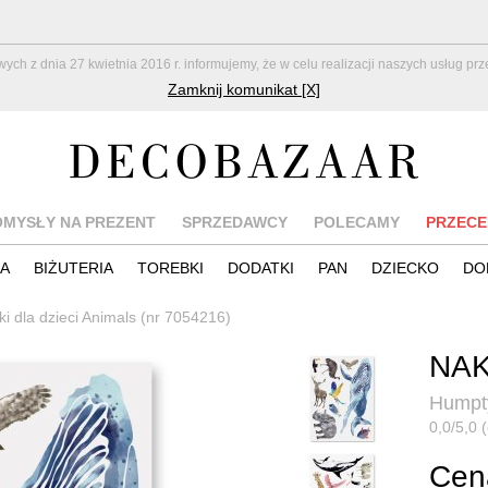
z dnia 27 kwietnia 2016 r. informujemy, że w celu realizacji naszych usług pr
Zamknij komunikat [X]
OMYSŁY NA PREZENT
SPRZEDAWCY
POLECAMY
PRZECE
IA
BIŻUTERIA
TOREBKI
DODATKI
PAN
DZIECKO
DO
ki dla dzieci Animals (nr 7054216)
NAK
Humpt
0,0/5,0 (
Cena