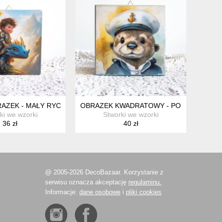
AKAT DLA DZIECI, PLAKAT EDUKACYJNY DO POKOJU DZIECKA, DEK
AZEK - MAŁY RYCERZ I JEGO SMOK
OBRAZEK KWADRATOWY - PORTRET - KA
ki we wzorki
Stworki we wzorki
36 zł
40 zł
@ 2005-2026 DecoBazaar. Korzystanie z
serwisu oznacza akceptację
regulaminu.
Informacje:
dane osobowe
i
pliki cookies