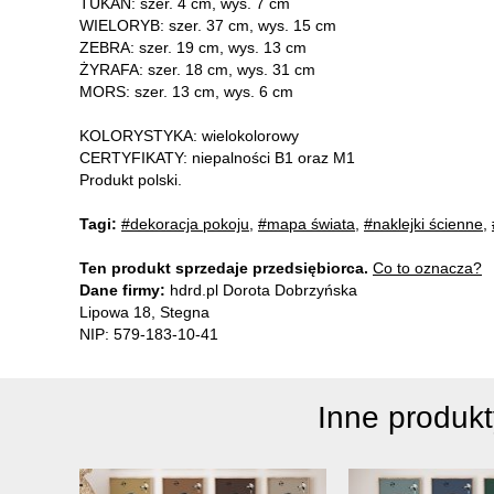
TUKAN: szer. 4 cm, wys. 7 cm
WIELORYB: szer. 37 cm, wys. 15 cm
ZEBRA: szer. 19 cm, wys. 13 cm
ŻYRAFA: szer. 18 cm, wys. 31 cm
MORS: szer. 13 cm, wys. 6 cm
KOLORYSTYKA: wielokolorowy
CERTYFIKATY: niepalności B1 oraz M1
Produkt polski.
Tagi:
#dekoracja pokoju
,
#mapa świata
,
#naklejki ścienne
,
Ten produkt sprzedaje przedsiębiorca.
Co to oznacza?
Dane firmy:
hdrd.pl Dorota Dobrzyńska
Lipowa 18, Stegna
NIP: 579-183-10-41
Inne produk