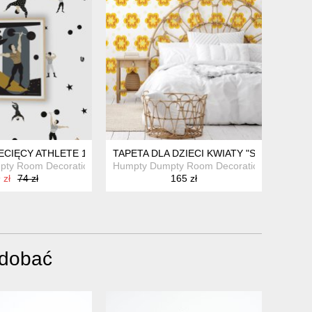
ECIĘCY ATHLETE 1
TAPETA DLA DZIECI KWIATY "SWEET FLO
pty Room Decoration
Humpty Dumpty Room Decoration
 zł
74 zł
165 zł
odobać