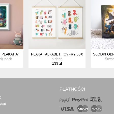
ICZNE ! + KARTKA URODZINOWA GRATIS
 PLAKAT A4
PLAKAT ALFABET I CYFRY 50X70CM ZESTAW PL
SŁODKI OBR
dzinach
n.deco
Stwor
139 zł
PŁATNOŚCI
ć
awać