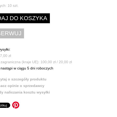
ych:
10
szt.
ysyłki:
7,00 zł
zagraniczna (kraje UE): 100,00 zł / 20,00 zł
nastąpi w ciągu 5 dni roboczych
ytaj o szczegóły produktu
acz opinie o sprzedawcy
y naliczania kosztu wysyłki