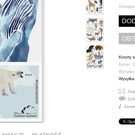
Dostępn
Koszty w
Kurier: 1
Wysyłka 
Wysyłka 
Zap
Zob
Zasad
KLAMACJE
PŁATNOŚĆ