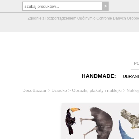
Zgodnie z Rozporządzeniem Ogólnym o Ochronie Danych Osobowych 
P
HANDMADE:
UBRAN
DecoBazaar
>
Dziecko
>
Obrazki, plakaty i naklejki
>
Naklej