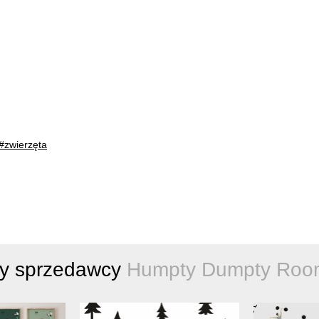
#zwierzęta
ty sprzedawcy
Humpty Dumpty Room