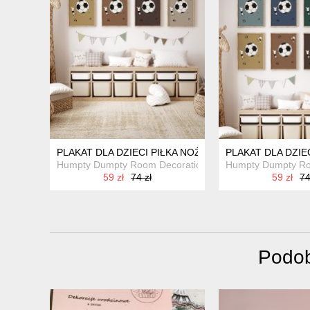
PLAKAT DLA DZIECI PIŁKA NOŻNA "BEIGE SOCCER"
PLAKAT DLA DZIE
Humpty Dumpty Room Decoration
Humpty Dumpty Ro
59 zł
74 zł
59 zł
74
Podob