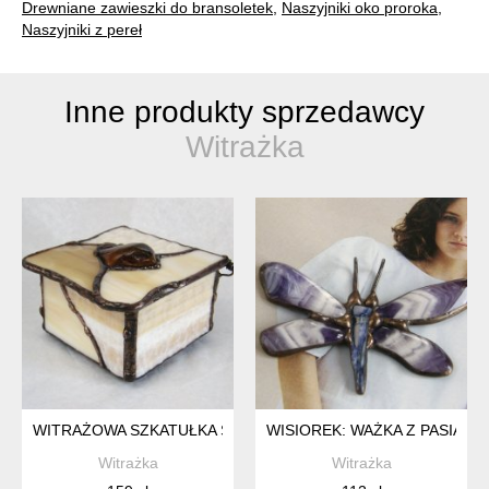
Drewniane zawieszki do bransoletek
,
Naszyjniki oko proroka
,
Naszyjniki z pereł
Inne produkty sprzedawcy
Witrażka
WITRAŻOWA SZKATUŁKA SZKLANA Z BURSZTYNEM
WISIOREK: WAŻKA Z PASIAS
Witrażka
Witrażka