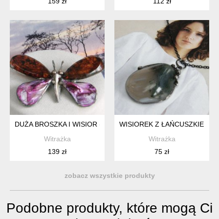
159 zł
112 zł
DUŻA BROSZKA I WISIOR (2 W 1): MOTYL BURSZTYNOWY Z 
WISIOREK Z ŁAŃCUSZKIEM: 
Witrażka
Witrażka
139 zł
75 zł
zobacz wszystkie produkty
Podobne produkty, które mogą Ci