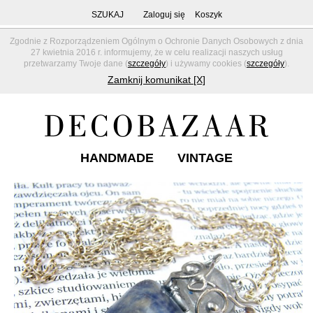
SZUKAJ
Zaloguj się
Koszyk
Zgodnie z Rozporządzeniem Ogólnym o Ochronie Danych Osobowych z dnia
27 kwietnia 2016 r. informujemy, że w celu realizacji naszych usług
przetwarzamy Twoje dane (
szczegóły
) i używamy cookies (
szczegóły
).
Zamknij komunikat [X]
HANDMADE
VINTAGE