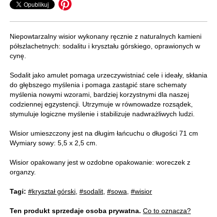
Niepowtarzalny wisior wykonany ręcznie z naturalnych kamieni
półszlachetnych: sodalitu i kryształu górskiego, oprawionych w
cynę.
Sodalit jako amulet pomaga urzeczywistniać cele i ideały, skłania
do głębszego myślenia i pomaga zastąpić stare schematy
myślenia nowymi wzorami, bardziej korzystnymi dla naszej
codziennej egzystencji. Utrzymuje w równowadze rozsądek,
stymuluje logiczne myślenie i stabilizuje nadwrażliwych ludzi.
Wisior umieszczony jest na długim łańcuchu o długości 71 cm
Wymiary sowy: 5,5 x 2,5 cm.
Wisior opakowany jest w ozdobne opakowanie: woreczek z
organzy.
Tagi:
#kryształ górski
,
#sodalit
,
#sowa
,
#wisior
Ten produkt sprzedaje osoba prywatna.
Co to oznacza?