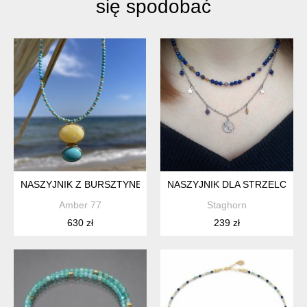
się spodobać
NASZYJNIK Z BURSZTYNEM I TURKUSEM
NASZYJNIK DLA STRZELCA Z 
Amber 77
Staghorn
630 zł
239 zł