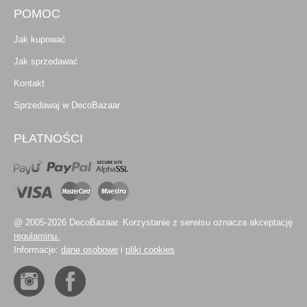
POMOC
Jak kupować
Jak sprzedawać
Kontakt
Sprzedawaj w DecoBazaar
PŁATNOŚCI
@ 2005-2026 DecoBazaar. Korzystanie z serwisu oznacza akceptację
regulaminu.
Informacje:
dane osobowe
i
pliki cookies