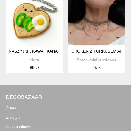
NASZYJNIK KAWAII KANAPKA Z AWOKADO I JAJKIEM SADZON
CHOKER Z TURKUSEM AFRYK
Nigra
PracowniaHandMade
89 zł
95 zł
DECOBAZAAR
O nas
Biuletyn
Dane osobowe