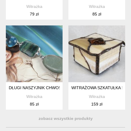
Witrażka
Witrażka
79 zł
85 zł
DŁUGI NASZYJNIK CHWOST, WISIOREK Z ŁAŃCUSZKIEM: AWE
WITRAŻOWA SZKATUŁKA SZK
Witrażka
Witrażka
85 zł
159 zł
zobacz wszystkie produkty