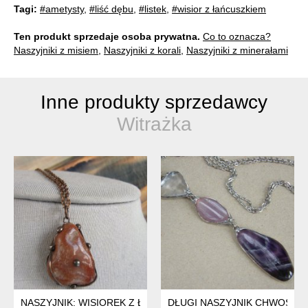
Tagi:
#ametysty
,
#liść dębu
,
#listek
,
#wisior z łańcuszkiem
Ten produkt sprzedaje osoba prywatna.
Co to oznacza?
Naszyjniki z misiem
,
Naszyjniki z korali
,
Naszyjniki z minerałami
Inne produkty sprzedawcy
Witrażka
NASZYJNIK: WISIOREK Z ŁAŃCUSZKIEM, KARNEOL BRYŁKA
DŁUGI NASZYJNIK CHWOST W