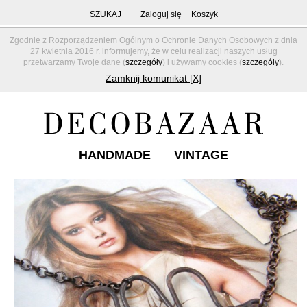
SZUKAJ
Zaloguj się
Koszyk
Zgodnie z Rozporządzeniem Ogólnym o Ochronie Danych Osobowych z dnia
27 kwietnia 2016 r. informujemy, że w celu realizacji naszych usług
przetwarzamy Twoje dane (
szczegóły
) i używamy cookies (
szczegóły
).
Zamknij komunikat [X]
HANDMADE
VINTAGE