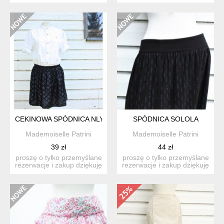
jeśli nie są państwo w stu
jakości czesanej baw...
p...
CEKINOWA SPÓDNICA NLY TREND
SPÓDNICA SOLOLA
Mademoiselle Patrini
Mademoiselle Patrini
39 zł
44 zł
proszę o tylko przemyślane
proszę o tylko przemyślane
rezerwacje i zakup dziękuję
rezerwacje i zakup dziękuję
czarna,ceki...
spódnica so...