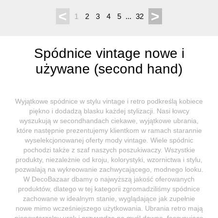
<
>
1
2
3
4
5
...
32
Spódnice vintage nowe i
używane (second hand)
Wyjątkowe spódnice w stylu vintage i retro podkreślą kobiece
piękno i dodadzą blasku każdej stylizacji. Nasi łowcy
wyszukują w secondhandach ciekawe, wyjątkowe ubrania,
które następnie prezentujemy klientkom w ramach starannie
wyselekcjonowanej oferty mody vintage. Wiele spódnic
pochodzi także z szaf naszych poszukiwaczy. Wszystkie
produkty, niezależnie od kroju, kolorystyki, wzornictwa i stylu,
pozwalają na wykreowanie zachwycającego, modnego looku.
W DecoBazaar dbamy o najwyższą jakość oferowanych
produktów, dlatego w tej kategorii zgromadziliśmy spódnice
zachowane w idealnym stanie, wyglądające jak zupełnie
nowe mimo wcześniejszego użytkowania. Ubrania retro mają
niepowtarzalny urok i przywodzą na myśl dawne, fascynujące