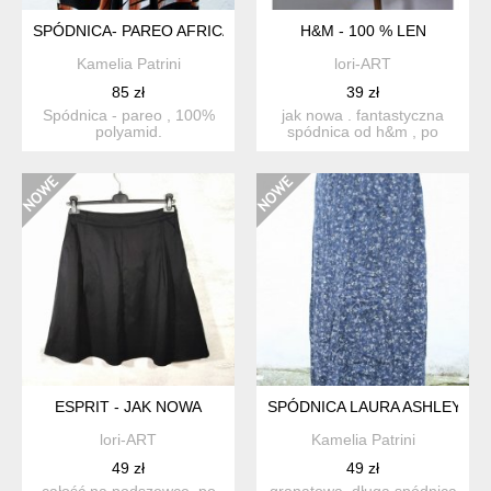
SPÓDNICA- PAREO AFRICA
H&M - 100 % LEN
Kamelia Patrini
lori-ART
85 zł
39 zł
Spódnica - pareo , 100%
jak nowa . fantastyczna
polyamid.
spódnica od h&m , po
bokach głębokie kieszeni...
ESPRIT - JAK NOWA
SPÓDNICA LAURA ASHLEY
lori-ART
Kamelia Patrini
49 zł
49 zł
całość na podszewce. po
granatowa ,długa spódnica