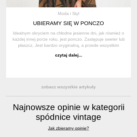
Moda i Styl
UBIERAMY SIĘ W PONCZO
Idealnym okryciem na chłodne jesienne dni, jak również o
każdej innej porze roku, jest ponczo. Zastępuje sweter lub
płaszcz, Jest bardzo oryginalną, a przede wszystkim
wygodną i praktyczną częścią garderoby. Ponczo (z hiszp.
czytaj dalej...
Poncho) to trad...
zobacz wszystkie artykuły
Najnowsze opinie w kategorii
spódnice vintage
Jak zbieramy opinie?