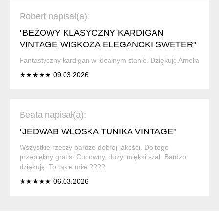
Robert napisał(a):
"BEŻOWY KLASYCZNY KARDIGAN
VINTAGE WISKOZA ELEGANCKI SWETER"
Fantastyczny kardigan w idealnym stanie. Dziękuję Amelia
★★★★★ 09.03.2026
Beata napisał(a):
"JEDWAB WŁOSKA TUNIKA VINTAGE"
Wszystkie rzeczy bardzo dobrej jakości. Do tego
przepiękny gratis. Cudowny, duży, miękki szał. Bardzo
dziękuję. To takie miłe ????
★★★★★ 06.03.2026