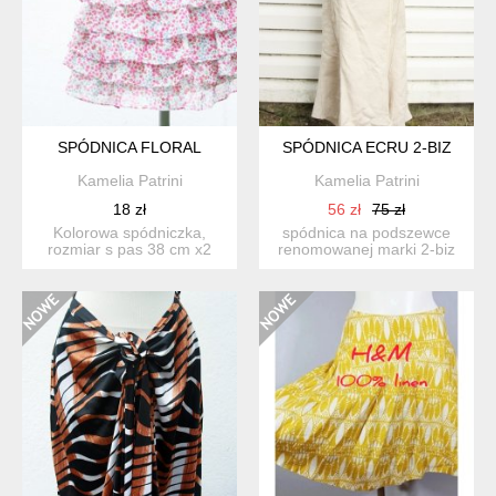
SPÓDNICA FLORAL
SPÓDNICA ECRU 2-BIZ
Kamelia Patrini
Kamelia Patrini
18 zł
56 zł
75 zł
Kolorowa spódniczka,
spódnica na podszewce
rozmiar s pas 38 cm x2
renomowanej marki 2-biz
długosc 36 cm 1/10
rozmiar l - xl marka: ...