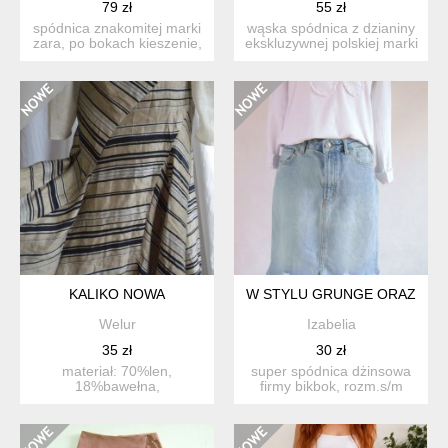
79 zł
55 zł
spódnica znakomitej marki
wąska spódnica z dzianiny
zara, po bokach kieszenie,
ekskluzywnej polskiej marki
po boku zamek , c...
caterina leman. ...
KALIKO NOWA
W STYLU GRUNGE ORAZ
Welur
Izabelia
35 zł
30 zł
materiał: 70%len,
super spódnica dżinsowa
18%bawełna,
firmy bikbok, rozm.s/m
12%polyester podszewka:
jasny dżins, dół stylo...
acetat rozmiar...