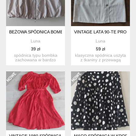
BEŻOWA SPÓDNICA BOMBKA 44 AWANGARDA
VINTAGE LATA 90-TE PROSTA
Luna
Luna
39 zł
59 zł
spódnica typu bombka
klasyczna spódnica uszyta
zachowana w bardzo
z tkaniny z przewagą
dobrym stanie, na
wiskozy, z przodu dekor...
podszewce. ...
VINTAGE 1980 SPÓDNICA MIDI BLUZKA KOMPLET CZERWON
M&CO SPÓDNICA W KROPKI 