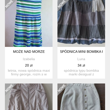
MOŻE NAD MORZE
SPÓDNICA MINI BOMBKA PA
Izabelia
Luna
20 zł
34 zł
letnia, nowa spódnica maxi
spódnica typu bombka
firmy george, rozm.s w
marki desigual z
pasie na gumce. skł...
geometrycznym,
patchworkowym wzo...