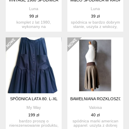
Luna
Luna
99 zł
39 zł
komplet z lat 1980,
spódnica w bardzo dobrym
wykonany na
stanie, uszyta z wiskozy,
zamówienie,zachowany w
zapięcie na zamek. ...
dobrym stani...
SPÓDNICA LATA 80. L-XL
BAWEŁNIANA ROZKLOSZOWANA
My Way
Valoisa
199 zł
40 zł
bardzo proszę o
spódnica marki american
nierezerwowanie produktu,
apparel. uszyta z dobrej