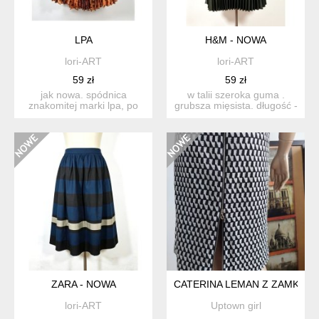
LPA
H&M - NOWA
lori-ART
lori-ART
59 zł
59 zł
jak nowa. spódnica
w talii szeroka guma .
znakomitej marki lpa, po
grubsza mięsista. długość -
boku zamek, całość bez
70 cm talia - 28...
po...
ZARA - NOWA
CATERINA LEMAN Z ZAMKIEM
lori-ART
Uptown girl