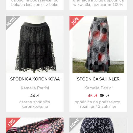
bokach kieszenie. z boku
w kwiatki, rozmiar m,100%
zamek. długość - o...
bawelna/cotton/,ma...
SPÓDNICA KORONKOWA
SPÓDNICA SAHINLER
Kamelia Patrini
Kamelia Patrini
44 zł
46 zł
65 zł
czarna spódnica
spódnica na podszewce,
koronkowa.na
rozmiar 42 sahinler
podszewce.95% nylon,5%
collection wymiary : ...
spandex. rozmiar l...