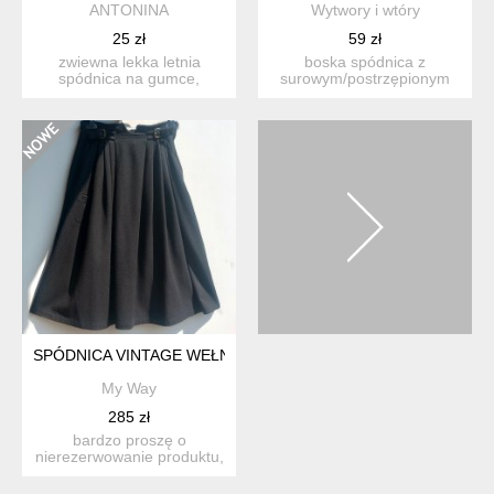
ANTONINA
Wytwory i wtóry
25 zł
59 zł
zwiewna lekka letnia
boska spódnica z
spódnica na gumce,
surowym/postrzępionym
rozmiar s/m, wymiary: pas
wykończeniem. marka
64...
lollys laun...
SPÓDNICA VINTAGE WEŁNA
My Way
285 zł
bardzo proszę o
nierezerwowanie produktu,
jeśli nie są państwo w stu
p...