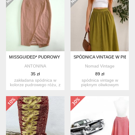
MISSGUIDED* PUDROWY RÓŻ XS/S
SPÓDNICA VINTAGE W PIĘKN
ANTONINA
Nomad Vintage
35 zł
89 zł
zakładana spódnica w
spódnica vintage w
kolorze pudrowego różu, z
pięknym oliwkowym
eko zamszu, z dodatkiem...
kolorze – rozm. 38
elegancka s...