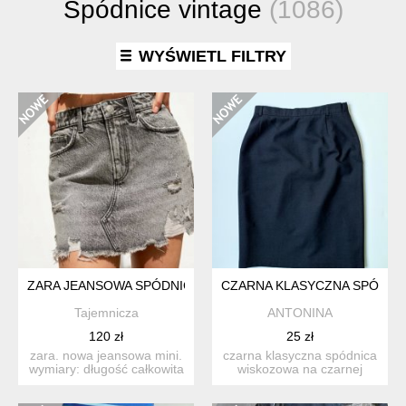
Spódnice vintage
(1086)
WYŚWIETL FILTRY
ZARA JEANSOWA SPÓDNICA MINI
CZARNA KLASYCZNA SPÓDNIC
Tajemnicza
ANTONINA
120 zł
25 zł
zara. nowa jeansowa mini.
czarna klasyczna spódnica
wymiary: długość całkowita
wiskozowa na czarnej
około 35cm. s...
podszewce, z tyłu z...