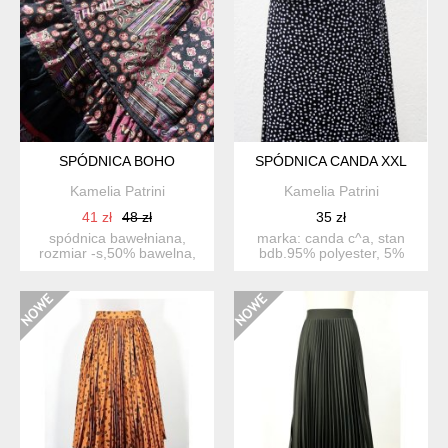
SPÓDNICA BOHO
SPÓDNICA CANDA XXL
Kamelia Patrini
Kamelia Patrini
41 zł
48 zł
35 zł
spódnica bawełniana,
marka: canda c^a, stan
rozmiar -s,50% bawelna,
bdb.95% polyester, 5%
50% modal szer.pas 2x
elastan szer.pas:2 x 52...
33...