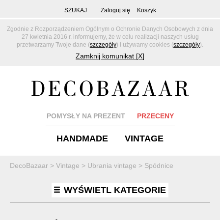
SZUKAJ
Zaloguj się
Koszyk
Zgodnie z Rozporządzeniem Ogólnym o Ochronie Danych Osobowych z dnia
27 kwietnia 2016 r. informujemy, że w celu realizacji naszych usług
przetwarzamy Twoje dane (
szczegóły
) i używamy cookies (
szczegóły
).
Zamknij komunikat [X]
POMYSŁY NA PREZENT
PRZECENY
HANDMADE
VINTAGE
DecoBazaar
>
Vintage
>
Ubrania vintage
>
Spódnice
WYŚWIETL KATEGORIE