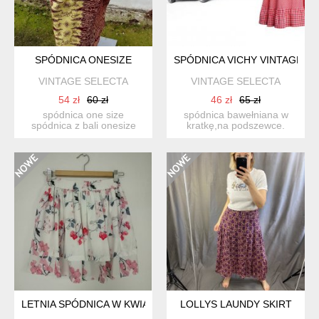
SPÓDNICA ONESIZE
SPÓDNICA VICHY VINTAGE SK
VINTAGE SELECTA
VINTAGE SELECTA
54 zł
60 zł
46 zł
65 zł
spódnica one size
spódnica bawełniana w
spódnica z bali onesize
kratkę,na podszewce.
nowa! nieużywana! szero...
wymiary : pas : 68 cm...
LETNIA SPÓDNICA W KWIATY S/M
LOLLYS LAUNDY SKIRT