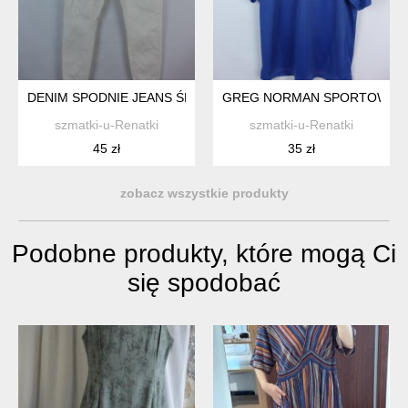
DENIM SPODNIE JEANS ŚMIETANOWE SKINNY 16 / 44
GREG NORMAN SPORTOWA KO
szmatki-u-Renatki
szmatki-u-Renatki
45 zł
35 zł
zobacz wszystkie produkty
Podobne produkty, które mogą Ci
się spodobać