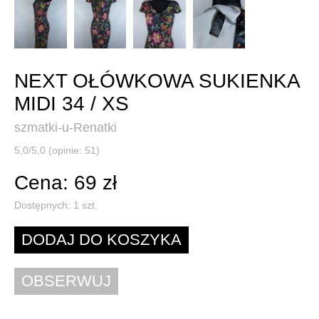
NEXT OŁÓWKOWA SUKIENKA
MIDI 34 / XS
szmatki-u-Renatki
5,0/5,0 (opinie: 51)
Cena: 69 zł
Dostępnych:
1
szt.