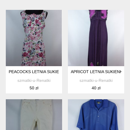
PEACOCKS LETNIA SUKIENKA W KWIATY 14 / 40 Z METKĄ
APRICOT LETNIA SUKIENKA MA
szmatki-u-Renatki
szmatki-u-Renatki
50 zł
40 zł