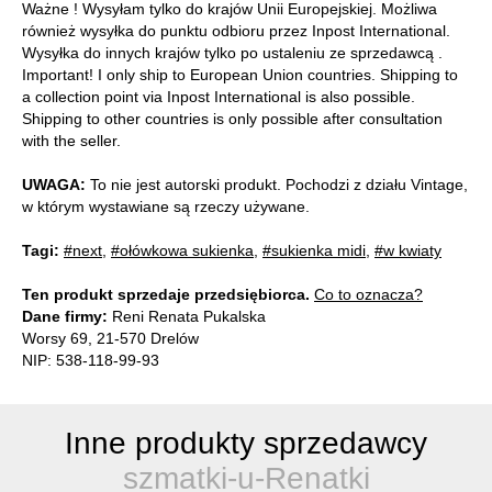
Ważne ! Wysyłam tylko do krajów Unii Europejskiej. Możliwa
również wysyłka do punktu odbioru przez Inpost International.
Wysyłka do innych krajów tylko po ustaleniu ze sprzedawcą .
Important! I only ship to European Union countries. Shipping to
a collection point via Inpost International is also possible.
Shipping to other countries is only possible after consultation
with the seller.
UWAGA:
To nie jest autorski produkt. Pochodzi z działu Vintage,
w którym wystawiane są rzeczy używane.
Tagi:
#next
,
#ołówkowa sukienka
,
#sukienka midi
,
#w kwiaty
Ten produkt sprzedaje przedsiębiorca.
Co to oznacza?
Dane firmy:
Reni Renata Pukalska
Worsy 69, 21-570 Drelów
NIP: 538-118-99-93
Inne produkty sprzedawcy
szmatki-u-Renatki