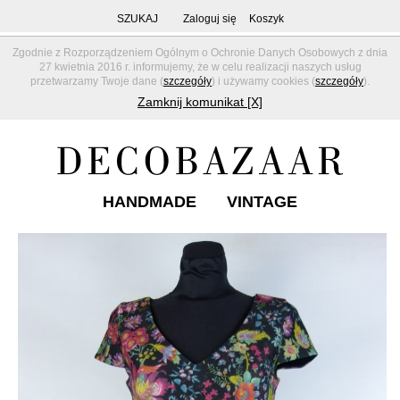
SZUKAJ
Zaloguj się
Koszyk
Zgodnie z Rozporządzeniem Ogólnym o Ochronie Danych Osobowych z dnia
27 kwietnia 2016 r. informujemy, że w celu realizacji naszych usług
przetwarzamy Twoje dane (
szczegóły
) i używamy cookies (
szczegóły
).
Zamknij komunikat [X]
HANDMADE
VINTAGE