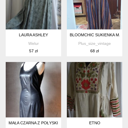
LAURA ASHLEY
BLOOMCHIC SUKIENKA MAXI W 
Welur
Plus_size_vintage
57 zł
68 zł
MAŁA CZARNA Z POŁYSKIEM XS S
ETNO