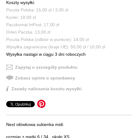
Koszty wysyłki:
Poczta Polska: 15,00 zł / 3,00 zł
Kurier: 18,00 zł
Paczkomat InPost: 17,00 zł
Orlen Paczka: 13,00 zł
Poczta Polska (odbiór w punkcie): 14,00 zł
Wysyłka zagraniczna (kraje UE): 50,00 zł / 10,00 zł
Wysyłka nastąpi w ciągu 3 dni roboczych
Zapytaj o szczegóły produktu
Zobacz opinie o sprzedawcy
Zasady naliczania kosztu wysyłki
Next ołówkowa sukienka midi
rozmiar z metki 6 / 34 , około XS