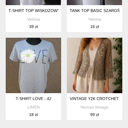
T-SHIRT TOP WISKOZOWY PRINT ROCKABILLY PUNK XS S
TANK TOP BASIC SZAROŚĆ M
Valoisa
Valoisa
39 zł
16 zł
T-SHIRT LOVE - 42
VINTAGE Y2K CROTCHET BO
LIMEN
Nomad Vintage
18 zł
99 zł