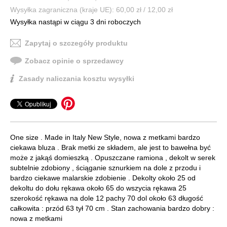
Wysyłka zagraniczna (kraje UE): 60,00 zł / 12,00 zł
Wysyłka nastąpi w ciągu 3 dni roboczych
Zapytaj o szczegóły produktu
Zobacz opinie o sprzedawcy
Zasady naliczania kosztu wysyłki
One size . Made in Italy New Style, nowa z metkami bardzo
ciekawa bluza . Brak metki ze składem, ale jest to bawełna być
może z jakąś domieszką . Opuszczane ramiona , dekolt w serek
subtelnie zdobiony , ściąganie sznurkiem na dole z przodu i
bardzo ciekawe malarskie zdobienie . Dekolty około 25 od
dekoltu do dołu rękawa około 65 do wszycia rękawa 25
szerokość rękawa na dole 12 pachy 70 dol około 63 długość
całkowita : przód 63 tył 70 cm . Stan zachowania bardzo dobry :
nowa z metkami