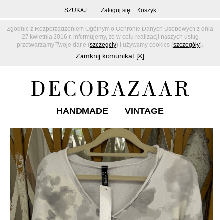
SZUKAJ
Zaloguj się
Koszyk
Zgodnie z Rozporządzeniem Ogólnym o Ochronie Danych Osobowych z dnia
27 kwietnia 2016 r. informujemy, że w celu realizacji naszych usług
przetwarzamy Twoje dane (
szczegóły
) i używamy cookies (
szczegóły
).
Zamknij komunikat [X]
HANDMADE
VINTAGE