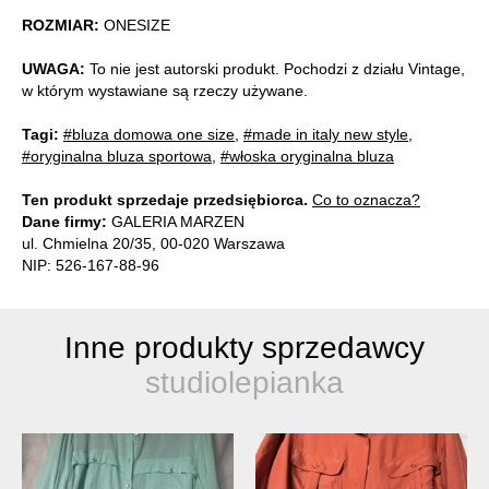
ROZMIAR:
ONESIZE
UWAGA:
To nie jest autorski produkt. Pochodzi z działu Vintage,
w którym wystawiane są rzeczy używane.
Tagi:
#bluza domowa one size
,
#made in italy new style
,
#oryginalna bluza sportowa
,
#włoska oryginalna bluza
Ten produkt sprzedaje przedsiębiorca.
Co to oznacza?
Dane firmy:
GALERIA MARZEN
ul. Chmielna 20/35, 00-020 Warszawa
NIP: 526-167-88-96
Inne produkty sprzedawcy
studiolepianka