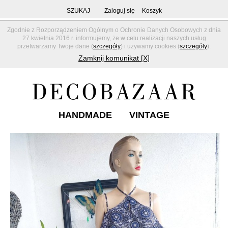
SZUKAJ
Zaloguj się
Koszyk
Zgodnie z Rozporządzeniem Ogólnym o Ochronie Danych Osobowych z dnia
27 kwietnia 2016 r. informujemy, że w celu realizacji naszych usług
przetwarzamy Twoje dane (
szczegóły
) i używamy cookies (
szczegóły
).
Zamknij komunikat [X]
HANDMADE
VINTAGE