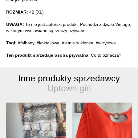
ROZMIAR:
42 (XL)
UWAGA:
To nie jest autorski produkt. Pochodzi z działu Vintage,
w którym wystawiane są rzeczy używane.
Tagi:
#falbany
,
#koktajlowa
,
#letnia sukienka
,
#wizytowa
Ten produkt sprzedaje osoba prywatna.
Co to oznacza?
Inne produkty sprzedawcy
Uptown girl