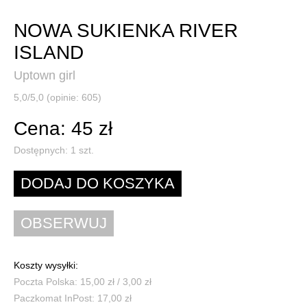
NOWA SUKIENKA RIVER
ISLAND
Uptown girl
5,0/5,0 (opinie: 605)
Cena: 45 zł
Dostępnych:
1
szt.
Koszty wysyłki:
Poczta Polska: 15,00 zł / 3,00 zł
Paczkomat InPost: 17,00 zł