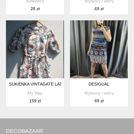
butikAtico
Wytwory i wtóry
28 zł
69 zł
SUKIENKA VINTAGATE LATA 80.
DESIGUAL
My Way
Wytwory i wtóry
159 zł
69 zł
DECOBAZAAR