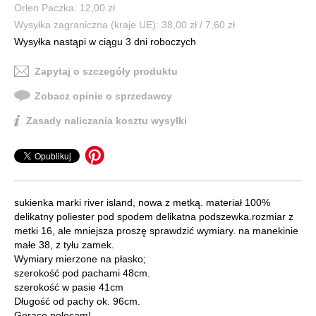
Orlen Paczka: 12,00 zł
Wysyłka zagraniczna (kraje UE): 38,00 zł / 7,60 zł
Wysyłka nastąpi w ciągu 3 dni roboczych
Zapytaj o szczegóły produktu
Zobacz opinie o sprzedawcy
Zasady naliczania kosztu wysyłki
sukienka marki river island, nowa z metką. materiał 100%
delikatny poliester pod spodem delikatna podszewka.rozmiar z
metki 16, ale mniejsza proszę sprawdzić wymiary. na manekinie
małe 38, z tyłu zamek.
Wymiary mierzone na płasko;
szerokość pod pachami 48cm.
szerokość w pasie 41cm
Długość od pachy ok. 96cm.
Gorąco polecam!