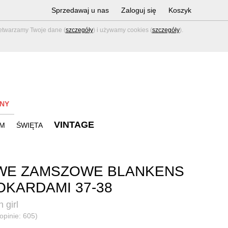
Sprzedawaj u nas
Zaloguj się
Koszyk
zetwarzamy Twoje dane (
szczegóły
) i używamy cookies (
szczegóły
).
NY
VINTAGE
M
ŚWIĘTA
WE ZAMSZOWE BLANKENS
OKARDAMI 37-38
 girl
(opinie: 605)