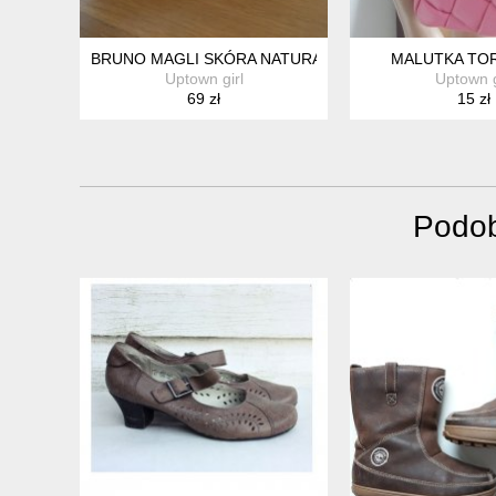
BRUNO MAGLI SKÓRA NATURALNA 37,5-38
MALUTKA TO
Uptown girl
Uptown g
69 zł
15 zł
Podob