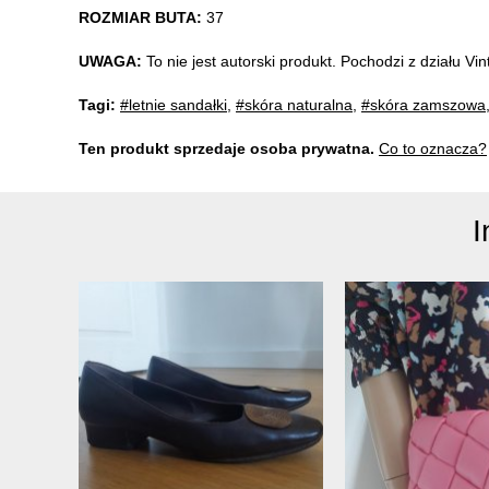
ROZMIAR BUTA:
37
UWAGA:
To nie jest autorski produkt. Pochodzi z działu V
Tagi:
#letnie sandałki
,
#skóra naturalna
,
#skóra zamszowa
Ten produkt sprzedaje osoba prywatna.
Co to oznacza?
I