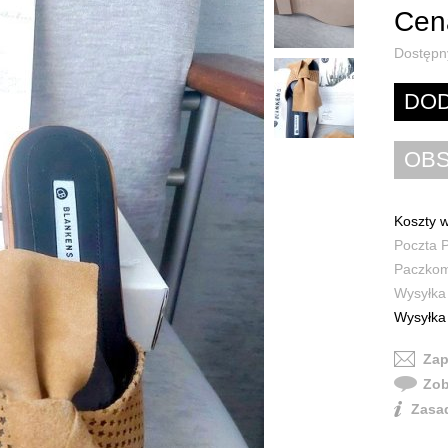
Cena
Dostępn
Koszty w
Poczta P
Paczkoma
Wysyłka 
Wysyłka 
Zap
Zob
Zasad