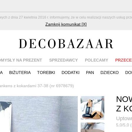
z dnia 27 kwietnia 2016 r. informujemy, że w celu realizacji naszych usług pr
Zamknij komunikat [X]
OMYSŁY NA PREZENT
SPRZEDAWCY
POLECAMY
PRZECE
IA
BIŻUTERIA
TOREBKI
DODATKI
PAN
DZIECKO
DO
nkens z kokardami 37-38 (nr 6978679)
NO
Z K
Uptown
5,0/5,0 