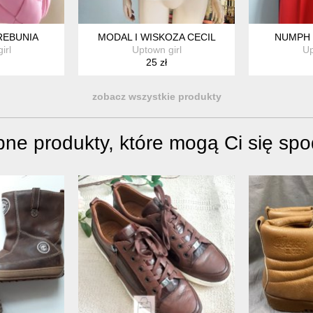
REBUNIA
MODAL I WISKOZA CECIL
NUMPH 
irl
Uptown girl
Up
25 zł
zobacz wszystkie produkty
ne produkty, które mogą Ci się sp