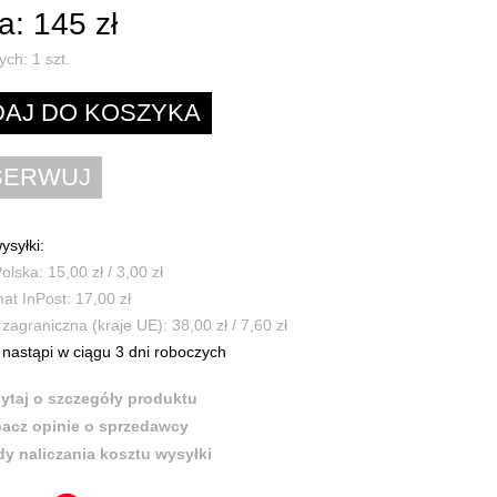
: 145 zł
ych:
1
szt.
ysyłki:
olska: 15,00 zł / 3,00 zł
t InPost: 17,00 zł
zagraniczna (kraje UE): 38,00 zł / 7,60 zł
nastąpi w ciągu 3 dni roboczych
ytaj o szczegóły produktu
acz opinie o sprzedawcy
y naliczania kosztu wysyłki