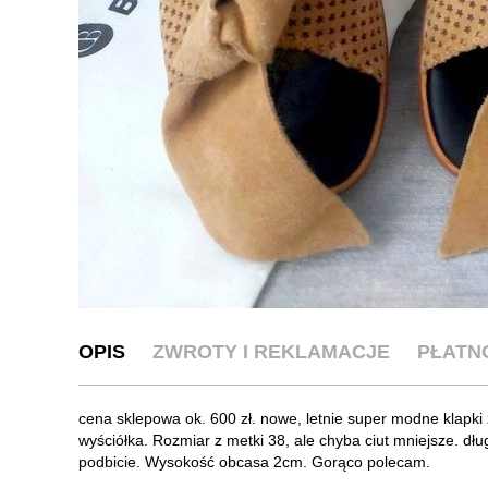
OPIS
ZWROTY I REKLAMACJE
PŁATN
cena sklepowa ok. 600 zł. nowe, letnie super modne klapk
wyściółka. Rozmiar z metki 38, ale chyba ciut mniejsze. dłu
podbicie. Wysokość obcasa 2cm. Gorąco polecam.