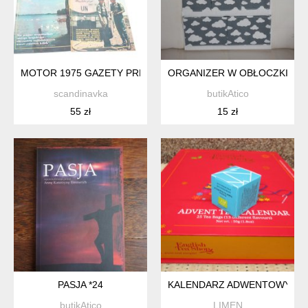
MOTOR 1975 GAZETY PRL 5SZT
ORGANIZER W OBŁOCZKI *53
scandinavka
butikAtico
55 zł
15 zł
PASJA *24
KALENDARZ ADWENTOWY
butikAtico
LIMEN