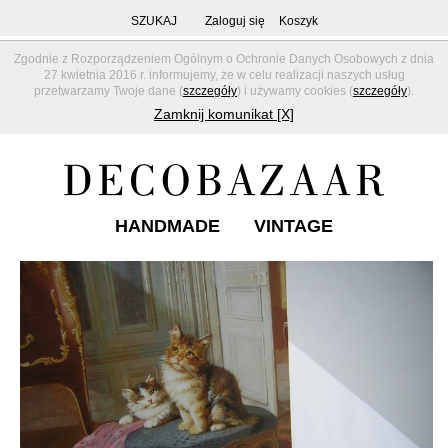
SZUKAJ
Zaloguj się
Koszyk
Zgodnie z Rozporządzeniem Ogólnym o Ochronie Danych Osobowych z dnia
27 kwietnia 2016 r. informujemy, że w celu realizacji naszych usług
przetwarzamy Twoje dane (
szczegóły
) i używamy cookies (
szczegóły
).
Zamknij komunikat [X]
HANDMADE
VINTAGE