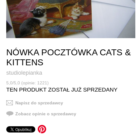
NÓWKA POCZTÓWKA CATS &
KITTENS
studiolepianka
5,0/5,0 (opinie: 1221)
TEN PRODUKT ZOSTAŁ JUŻ SPRZEDANY
Napisz do sprzedawcy
Zobacz opinie o sprzedawcy