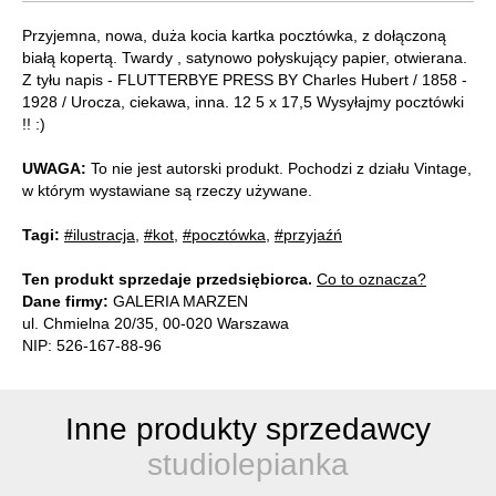
Przyjemna, nowa, duża kocia kartka pocztówka, z dołączoną
białą kopertą. Twardy , satynowo połyskujący papier, otwierana.
Z tyłu napis - FLUTTERBYE PRESS BY Charles Hubert / 1858 -
1928 / Urocza, ciekawa, inna. 12 5 x 17,5 Wysyłajmy pocztówki
!! :)
UWAGA:
To nie jest autorski produkt. Pochodzi z działu Vintage,
w którym wystawiane są rzeczy używane.
Tagi:
#ilustracja
,
#kot
,
#pocztówka
,
#przyjaźń
Ten produkt sprzedaje przedsiębiorca.
Co to oznacza?
Dane firmy:
GALERIA MARZEN
ul. Chmielna 20/35, 00-020 Warszawa
NIP: 526-167-88-96
Inne produkty sprzedawcy
studiolepianka