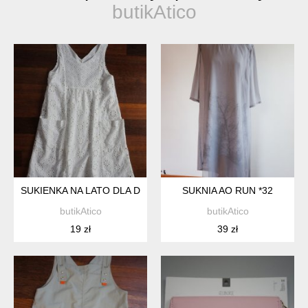
butikAtico
SUKIENKA NA LATO DLA DZIEWCZYNKI - ZARA *29
SUKNIA AO RUN *32
butikAtico
butikAtico
19 zł
39 zł