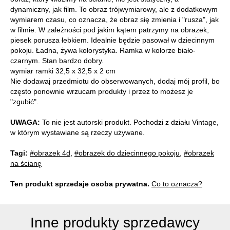
dynamiczny, jak film. To obraz trójwymiarowy, ale z dodatkowym
wymiarem czasu, co oznacza, że obraz się zmienia i "rusza", jak
w filmie. W zależności pod jakim kątem patrzymy na obrazek,
piesek porusza łebkiem. Idealnie będzie pasował w dziecinnym
pokoju. Ładna, żywa kolorystyka. Ramka w kolorze biało-
czarnym. Stan bardzo dobry.
wymiar ramki 32,5 x 32,5 x 2 cm
Nie dodawaj przedmiotu do obserwowanych, dodaj mój profil, bo
często ponownie wrzucam produkty i przez to możesz je
"zgubić".
UWAGA:
To nie jest autorski produkt. Pochodzi z działu Vintage,
w którym wystawiane są rzeczy używane.
Tagi:
#obrazek 4d
,
#obrazek do dziecinnego pokoju
,
#obrazek
na ścianę
Ten produkt sprzedaje osoba prywatna.
Co to oznacza?
Inne produkty sprzedawcy