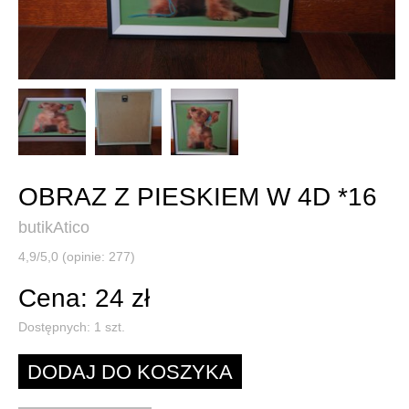
OBRAZ Z PIESKIEM W 4D *16
butikAtico
4,9/5,0 (opinie: 277)
Cena: 24 zł
Dostępnych:
1
szt.