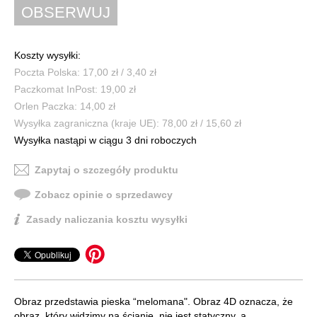
Koszty wysyłki:
Poczta Polska: 17,00 zł / 3,40 zł
Paczkomat InPost: 19,00 zł
Orlen Paczka: 14,00 zł
Wysyłka zagraniczna (kraje UE): 78,00 zł / 15,60 zł
Wysyłka nastąpi w ciągu 3 dni roboczych
Zapytaj o szczegóły produktu
Zobacz opinie o sprzedawcy
Zasady naliczania kosztu wysyłki
Obraz przedstawia pieska “melomana". Obraz 4D oznacza, że
obraz, który widzimy na ścianie, nie jest statyczny, a