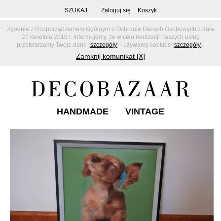
SZUKAJ
Zaloguj się
Koszyk
Zgodnie z Rozporządzeniem Ogólnym o Ochronie Danych Osobowych z dnia
27 kwietnia 2016 r. informujemy, że w celu realizacji naszych usług
przetwarzamy Twoje dane (
szczegóły
) i używamy cookies (
szczegóły
).
Zamknij komunikat [X]
HANDMADE
VINTAGE