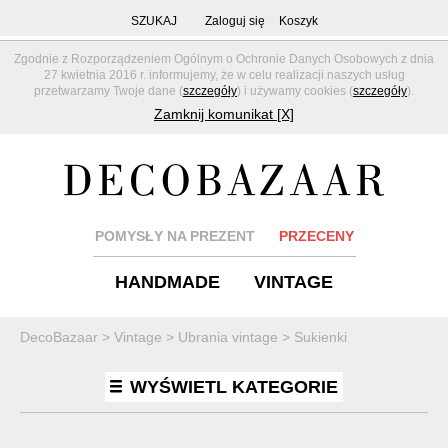
SZUKAJ
Zaloguj się
Koszyk
Zgodnie z Rozporządzeniem Ogólnym o Ochronie Danych Osobowych z dnia
27 kwietnia 2016 r. informujemy, że w celu realizacji naszych usług
przetwarzamy Twoje dane (
szczegóły
) i używamy cookies (
szczegóły
).
Zamknij komunikat [X]
POMYSŁY NA PREZENT
PRZECENY
HANDMADE
VINTAGE
DecoBazaar
>
Vintage
>
Ubrania vintage
>
Sukienki
WYŚWIETL KATEGORIE