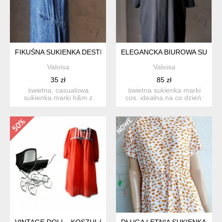
FIKUŚNA SUKIENKA DESTROYED CASUAL WISKOZA XS S
ELEGANCKA BIUROWA SUKIEN
Valoisa
Valoisa
35 zł
85 zł
świetna, casualowa
świetna sukienka marki
sukienka marki h&m z
cos. idealna na co dzień:
kolekcji divided. uszyta z
do biura, na spotkan...
mi...
VINTAGE DOLL - KOSZULA HALKA
DŁUGA LETNIA SUKIENKA Z 