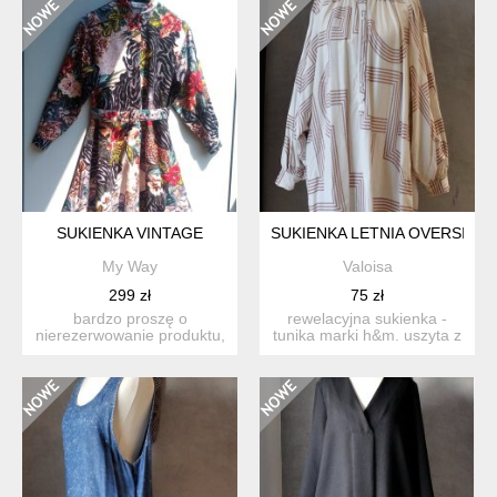
SUKIENKA VINTAGE
SUKIENKA LETNIA OVERSIZE 
My Way
Valoisa
299 zł
75 zł
bardzo proszę o
rewelacyjna sukienka -
nierezerwowanie produktu,
tunika marki h&m. uszyta z
jeśli nie są państwo w stu
kremowo białej, śre...
p...