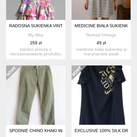
RADOSNA SUKIENKA VINTAGE
MEDICINE BIAŁA SUKIENKA 
My Way
Nomad Vintage
259 zł
49 zł
bardzo proszę o
medicine biała sukienka w
nierezerwowanie produktu,
marynarskie paski
jeśli nie są państwo w stu
rozkloszowana parisian
p...
chi...
SPODNIE CHINO KHAKI WATSON
EXCLUSIVE 100% SILK DRESS