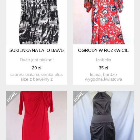
SUKIENKA NA LATO BAWEŁNIANA PLUS SIZE 48 DUŻY ROZMI
OGRODY W ROZKWICIE
Duże jest piękne!
Izabelia
29 zł
35 zł
czarno-biała sukienka plus
letnia, bardzo
size z bawełny z
wygodna,kwiatowa
domieszką elastanu. roz...
sukienka firmy for you,
rozm.m/l kolo...