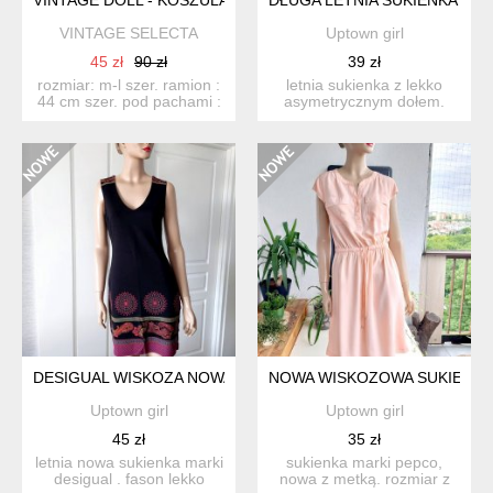
VINTAGE SELECTA
Uptown girl
45 zł
90 zł
39 zł
rozmiar: m-l szer. ramion :
letnia sukienka z lekko
44 cm szer. pod pachami :
asymetrycznym dołem.
66 cm sz...
materiał, 35% bawełna
65%...
DESIGUAL WISKOZA NOWA Z METKĄ
NOWA WISKOZOWA SUKIENKA
Uptown girl
Uptown girl
45 zł
35 zł
letnia nowa sukienka marki
sukienka marki pepco,
desigual . fason lekko
nowa z metką. rozmiar z