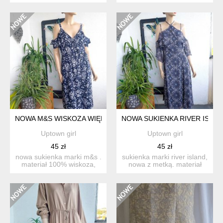
taliowany. materiał ...
metki 40, proszę sprawdz...
NOWA M&S WISKOZA WIĘKSZA
NOWA SUKIENKA RIVER ISLA
Uptown girl
Uptown girl
45 zł
45 zł
nowa sukienka marki m&s .
sukienka marki river island,
materiał 100% wiskoza,
nowa z metką. materiał
bez podszewki. w pasi...
100% delikatny pol...