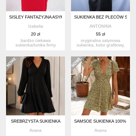
SISLEY FANTAZYJNA ASYMETRIA
SUKIENKA BEZ PLECÓW S/M
Izabelia
ANTONINA
20 zł
55 zł
bardzo ciekawa
oryginalna satynowa
sukienka/tunika firmy
sukienka, kolor grafitowy,
sisley, rozm.s piękna,
rozmiar s/m wiązan...
soczysta ...
SREBRZYSTA SUKIENKA
SAMSOE SUKIENKA 100% WISK
Avana
Avana