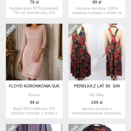
79 zł
99 zł
bubbleroom 87% poliamid,
samsoe samsoe 100%
7% nić metaliczna, 6%
wiskoza rozmiar z metki xs
elastan sparkling puf...
długość 90 pachy 45 ...
FLOYD KORONKOWA SUKIENKA
PEREŁKA Z LAT 90. S/M
Avana
My Way
99 zł
249 zł
floyd 95% wiskoza, 5%
bardzo proszę o
elastan rozmiar z metki s
nierezerwowanie produktu,
długość 97 pachy...
jeśli nie są państwo w stu
p...