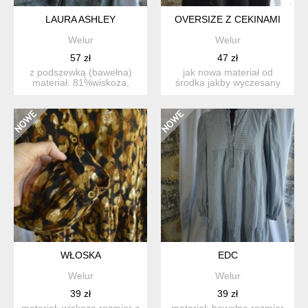
LAURA ASHLEY
OVERSIZE Z CEKINAMI
Welur
Welur
57 zł
47 zł
z podszewką (bawełna)
jak nowa materiał od
materiał: 81%wiskoza,
środka jakby wyczesany
19%len rozmiar z metki: ...
(na ostatnim zdjęciu) ma...
WŁOSKA
EDC
Welur
Welur
39 zł
39 zł
materiał: wiskoza rozmiar z
materiał: bawełna rozmiar