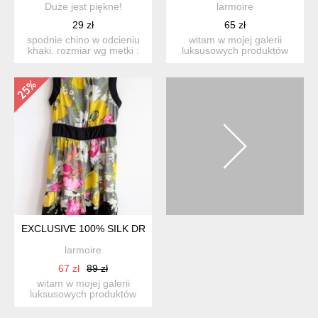
Duże jest piękne!
larmoire
29 zł
65 zł
spodnie chino w odcieniu
witam w mojej galerii
khaki. rozmiar wg metki :
luksusowych produktów
48, wg wymiaró...
vintage. przedstawiam p...
EXCLUSIVE 100% SILK DRESS
larmoire
67 zł
89 zł
witam w mojej galerii
luksusowych produktów
vintage. przedstawiam p...