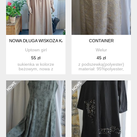
NOWA DŁUGA WISKOZA KAFFE
CONTAINER
Uptown girl
Welur
55 zł
45 zł
sukienka w kolorze
z podszewką(polyester)
beżowym, nowa z
materiał: 95%polyester,
metkami. materiał100%
poliamid rozmiar z me...
wiskoza. faso...