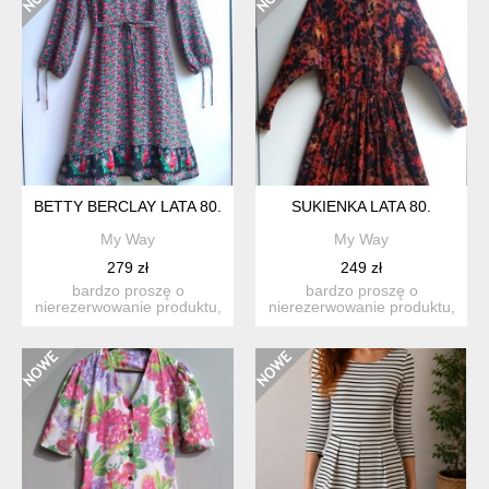
BETTY BERCLAY LATA 80.
SUKIENKA LATA 80.
My Way
My Way
279 zł
249 zł
bardzo proszę o
bardzo proszę o
nierezerwowanie produktu,
nierezerwowanie produktu,
jeśli nie są państwo w stu
jeśli nie są państwo w stu
p...
p...