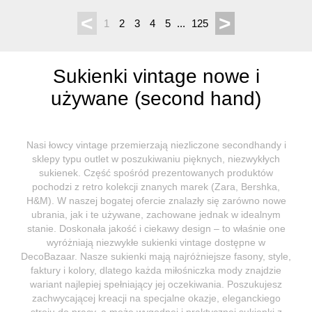
<
>
1
2
3
4
5
...
125
Sukienki vintage nowe i
używane (second hand)
Nasi łowcy vintage przemierzają niezliczone secondhandy i
sklepy typu outlet w poszukiwaniu pięknych, niezwykłych
sukienek. Część spośród prezentowanych produktów
pochodzi z retro kolekcji znanych marek (Zara, Bershka,
H&M). W naszej bogatej ofercie znalazły się zarówno nowe
ubrania, jak i te używane, zachowane jednak w idealnym
stanie. Doskonała jakość i ciekawy design – to właśnie one
wyróżniają niezwykłe sukienki vintage dostępne w
DecoBazaar. Nasze sukienki mają najróżniejsze fasony, style,
faktury i kolory, dlatego każda miłośniczka mody znajdzie
wariant najlepiej spełniający jej oczekiwania. Poszukujesz
zachwycającej kreacji na specjalne okazje, eleganckiego
stroju do pracy, a może wygodnej i praktycznej sukienki z