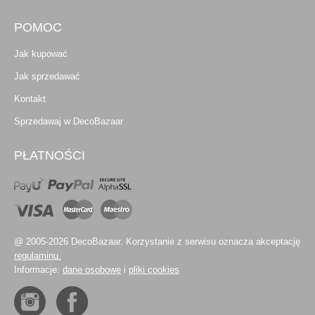
POMOC
Jak kupować
Jak sprzedawać
Kontakt
Sprzedawaj w DecoBazaar
PŁATNOŚCI
@ 2005-2026 DecoBazaar. Korzystanie z serwisu oznacza akceptację
regulaminu.
Informacje:
dane osobowe
i
pliki cookies