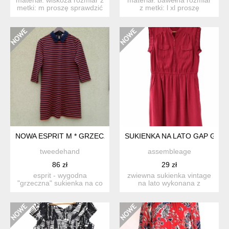
metki: m proszę sprawdzić
z metki: l xl proszę
wymiary! wymi...
sprawdzić wymiary! w...
NOWA ESPRIT M * GRZECZNA Z KOŁNIERZYKIEM * CODZIENN
SUKIENKA NA LATO GAP GRO
tweedehand
assembleage
86 zł
29 zł
esprit - wygodna
zwiewna sukienka vintage
"grzeczna" sukienka na co
na lato wykonana z
dzień. tkanina ...
bordowej wiskozy w drobne
...