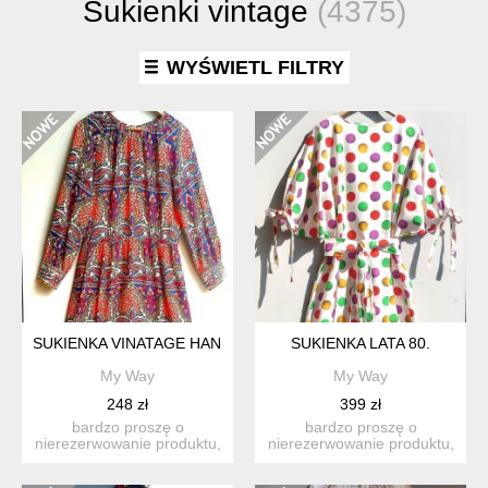
Sukienki vintage
(4375)
WYŚWIETL FILTRY
SUKIENKA VINATAGE HANDMADE
SUKIENKA LATA 80.
My Way
My Way
248 zł
399 zł
bardzo proszę o
bardzo proszę o
nierezerwowanie produktu,
nierezerwowanie produktu,
jeśli nie są państwo w stu
jeśli nie są państwo w stu
p...
p...