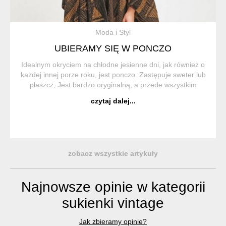
Moda i Styl
UBIERAMY SIĘ W PONCZO
Idealnym okryciem na chłodne jesienne dni, jak również o
każdej innej porze roku, jest ponczo. Zastępuje sweter lub
płaszcz, Jest bardzo oryginalną, a przede wszystkim
wygodną i praktyczną częścią garderoby. Ponczo (z hiszp.
czytaj dalej...
Poncho) to trad...
zobacz wszystkie artykuły
Najnowsze opinie w kategorii
sukienki vintage
Jak zbieramy opinie?