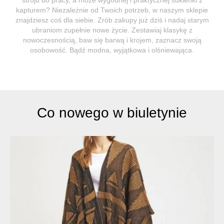
kapturem? Niezależnie od Twoich potrzeb, w naszym sklepie
znajdziesz coś dla siebie. Zrób zakupy już dziś i nadaj starym
ubraniom zupełnie nowe życie. Zestawiaj klasykę z
nowoczesnością, baw się barwą i krojem, zaznacz swoją
osobowość. Bądź modna, wyjątkowa i olśniewająca.
Co nowego w biuletynie