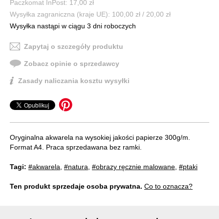
Paczkomat InPost: 17,00 zł
Wysyłka zagraniczna (kraje UE): 100,00 zł / 20,00 zł
Wysyłka nastąpi w ciągu 3 dni roboczych
Zapytaj o szczegóły produktu
Zobacz opinie o sprzedawcy
Zasady naliczania kosztu wysyłki
Oryginalna akwarela na wysokiej jakości papierze 300g/m.
Format A4. Praca sprzedawana bez ramki.
Tagi:
#akwarela
,
#natura
,
#obrazy ręcznie malowane
,
#ptaki
Ten produkt sprzedaje osoba prywatna.
Co to oznacza?