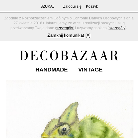
SZUKAJ
Zaloguj się
Koszyk
Zgodnie z Rozporządzeniem Ogólnym o Ochronie Danych Osobowych z dnia
27 kwietnia 2016 r. informujemy, że w celu realizacji naszych usług
przetwarzamy Twoje dane (
szczegóły
) i używamy cookies (
szczegóły
).
Zamknij komunikat [X]
HANDMADE
VINTAGE