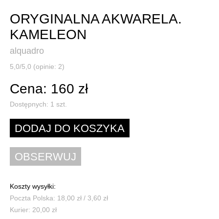
ORYGINALNA AKWARELA.
KAMELEON
alquadro
5,0/5,0 (opinie: 2)
Cena: 160 zł
Dostępnych:
1
szt.
Koszty wysyłki:
Poczta Polska: 18,00 zł / 3,60 zł
Kurier: 20,00 zł