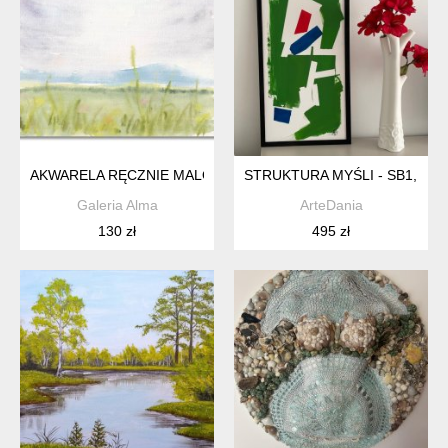
AKWARELA RĘCZNIE MALOWANA ORYGINALNA. ŁĄKA,GÓRY
STRUKTURA MYŚLI - SB1, O
Galeria Alma
ArteDania
130 zł
495 zł