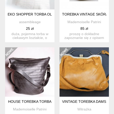
EKO SHOPPER TORBA OLBRZYMKA ASSEMBLEAGE HANDMA
TOREBKA VINTAGE SKÓRA EX
assembleage
Mademoiselle Patrini
25 zł
85 zł
duża, pojemna torba w
proszę o dokładne
ciekawym kształcie, o
zapoznanie się z opisem
wielorakim zastosowaniu:
oraz zdjęciami w celu
w...
unikni...
HOUSE TOREBKA TORBA
VINTAGE TOREBKA DAMSKA R
Mademoiselle Patrini
Witrażka