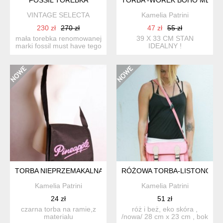
VINTAGE SELECTA
Kamelia Patrini
230 zł
270 zł
47 zł
55 zł
mała torebka renomowanej
39 X 33 CM STAN
marki fossil must have tego
IDEALNY !
sezonu! na ram...
TORBA NIEPRZEMAKALNA
RÓŻOWA TORBA-LISTONOSZ
Kamelia Patrini
Kamelia Patrini
24 zł
51 zł
czarna torba na ramie,z
róż i beż, eko skóra ,
materialu
/nowa/ 28 cm x 23 cm , bok