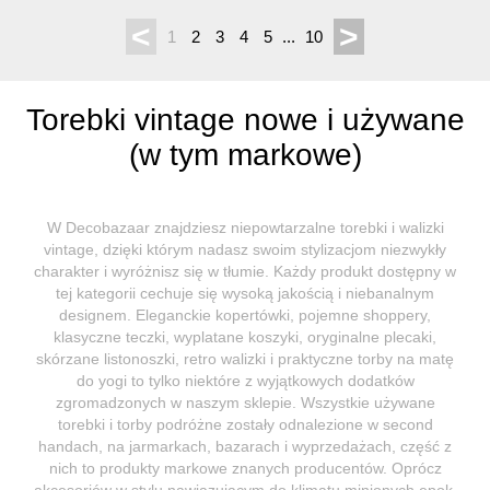
<
>
1
2
3
4
5
...
10
Torebki vintage nowe i używane
(w tym markowe)
W Decobazaar znajdziesz niepowtarzalne torebki i walizki
vintage, dzięki którym nadasz swoim stylizacjom niezwykły
charakter i wyróżnisz się w tłumie. Każdy produkt dostępny w
tej kategorii cechuje się wysoką jakością i niebanalnym
designem. Eleganckie kopertówki, pojemne shoppery,
klasyczne teczki, wyplatane koszyki, oryginalne plecaki,
skórzane listonoszki, retro walizki i praktyczne torby na matę
do yogi to tylko niektóre z wyjątkowych dodatków
zgromadzonych w naszym sklepie. Wszystkie używane
torebki i torby podróżne zostały odnalezione w second
handach, na jarmarkach, bazarach i wyprzedażach, część z
nich to produkty markowe znanych producentów. Oprócz
akcesoriów w stylu nawiązującym do klimatu minionych epok,