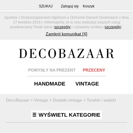
SZUKAJ
Zaloguj się
Koszyk
Zgodnie z Rozporządzeniem Ogólnym o Ochronie Danych Osobowych z dnia
27 kwietnia 2016 r. informujemy, że w celu realizacji naszych usług
przetwarzamy Twoje dane (
szczegóły
) i używamy cookies (
szczegóły
).
Zamknij komunikat [X]
POMYSŁY NA PREZENT
PRZECENY
HANDMADE
VINTAGE
DecoBazaar
>
Vintage
>
Dodatki vintage
>
Torebki i walizki
WYŚWIETL KATEGORIE