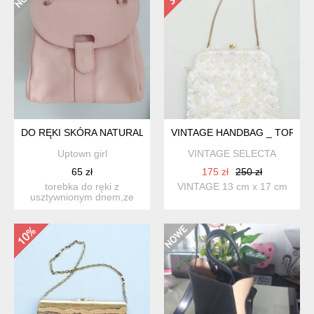
DO RĘKI SKÓRA NATURALNA
VINTAGE HANDBAG _ TOREB
Uptown girl
VINTAGE SELECTA
65 zł
175 zł
250 zł
torebka do ręki z
VINTAGE 13 cm x 17 cm
usztywnionym dnem,ze
100% skóry naturalnej.
zapinana...