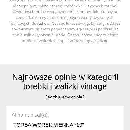
udostępniamy także szeroki wybór ekskluzywnych torebek
stworzonych przez wiodących projektantów. Ich atrakcyjne
ceny i doskonały stan to nie jedyne zalety używanych,
markowych dodatków. Nosząc luksusową galanterię, dodasz
codziennym ubiorom ponadczasowego szyku i podkreślisz
swoje zainteresowanie modą. Poznaj naszą bogatą ofertę
torebek i walizek vintage i zrób zakupy już dziś.
Najnowsze opinie w kategorii
torebki i walizki vintage
Jak zbieramy opinie?
Alina napisał(a):
"TORBA WOREK VIENNA *10"