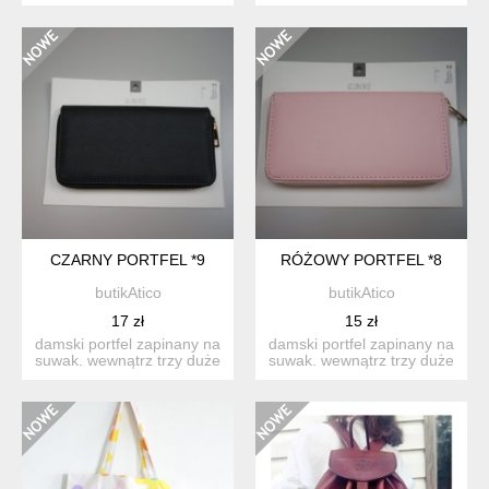
nieprzemakalnego,zapinana
6 cm pasek regulow...
na rzep ,...
CZARNY PORTFEL *9
RÓŻOWY PORTFEL *8
butikAtico
butikAtico
17 zł
15 zł
damski portfel zapinany na
damski portfel zapinany na
suwak. wewnątrz trzy duże
suwak. wewnątrz trzy duże
przegrody na bank...
przegrody na bank...