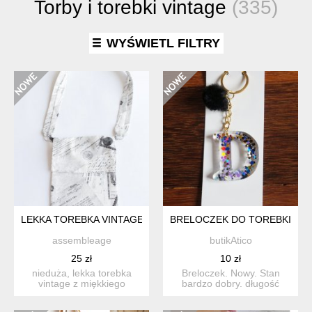
Torby i torebki vintage
(335)
WYŚWIETL FILTRY
LEKKA TOREBKA VINTAGE MIĘKKA PRINTY
BRELOCZEK DO TOREBKI / KL
assembleage
butikAtico
25 zł
10 zł
nieduża, lekka torebka
Breloczek. Nowy. Stan
vintage z miękkiego
bardzo dobry. długość
materiału zapinana na
całkowita 10 cm
rzep....