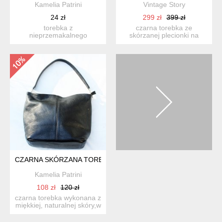
Kamelia Patrini
Vintage Story
24 zł
299 zł
399 zł
torebka z
czarna torebka ze
nieprzemakalnego
skórzanej plecionki na
materiału/nie uzywana/
długim pasku. zapinana na
suw...
CZARNA SKÓRZANA TORBA TOREBKA NA RAMIĘ
Kamelia Patrini
108 zł
120 zł
czarna torebka wykonana z
miękkiej, naturalnej skóry,w
srodku dwie kom...