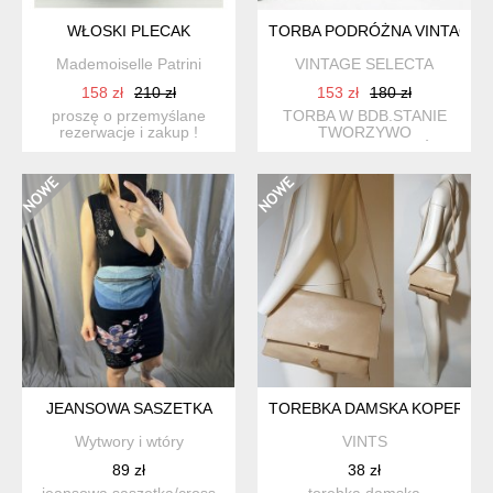
WŁOSKI PLECAK
TORBA PODRÓŻNA VINTAGE
Mademoiselle Patrini
VINTAGE SELECTA
158 zł
210 zł
153 zł
180 zł
proszę o przemyślane
TORBA W BDB.STANIE
rezerwacje i zakup !
TWORZYWO
solidnie uszyty z grubeg...
SYNTETYCZNE / SKÓRA
EKOLOGICZNA
JEANSOWA SASZETKA
TOREBKA DAMSKA KOPERTÓW
Wytwory i wtóry
VINTS
89 zł
38 zł
jeansowa saszetka/cross
torebka damska