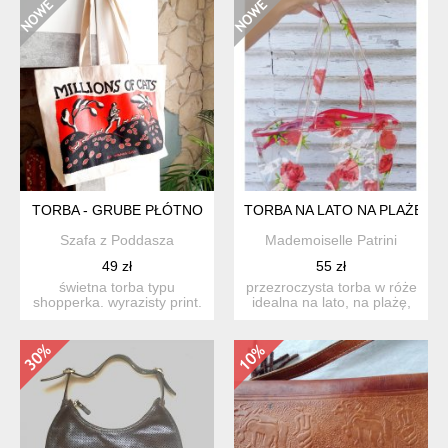
TORBA - GRUBE PŁÓTNO
TORBA NA LATO NA PLAŻĘ
Szafa z Poddasza
Mademoiselle Patrini
49 zł
55 zł
świetna torba typu
przezroczysta torba w róże
shopperka. wyrazisty print.
idealna na lato, na plażę,
grube płótno. trzyma ...
do miasta etc ...