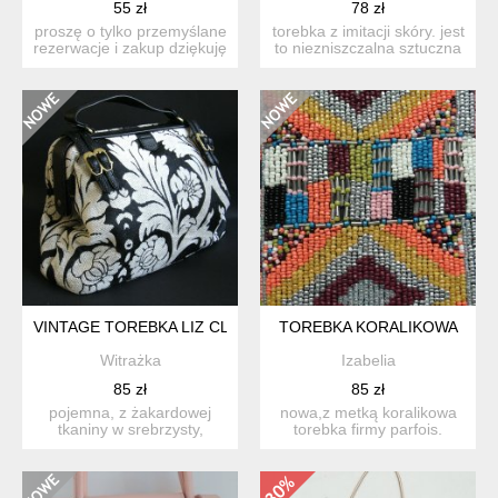
55 zł
78 zł
proszę o tylko przemyślane
torebka z imitacji skóry. jest
rezerwacje i zakup dziękuję
to niezniszczalna sztuczna
czarna po...
skóra z lat ...
VINTAGE TOREBKA LIZ CLAIBORNE RETRO GOBELINOWA T
TOREBKA KORALIKOWA
Witrażka
Izabelia
85 zł
85 zł
pojemna, z żakardowej
nowa,z metką koralikowa
tkaniny w srebrzysty,
torebka firmy parfois.
wypukły wzór kwiatowy
geometryczne wzory z k...
oraz...