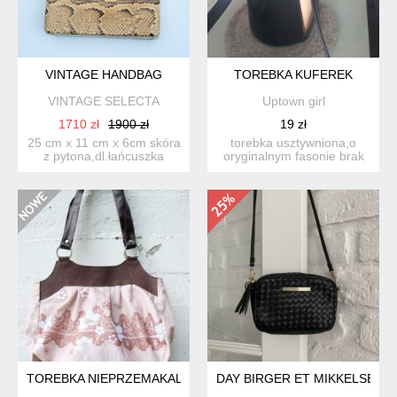
VINTAGE HANDBAG
TOREBKA KUFEREK
VINTAGE SELECTA
Uptown girl
1710 zł
1900 zł
19 zł
25 cm x 11 cm x 6cm skóra
torebka usztywniona,o
z pytona,dl.łańcuszka
oryginalnym fasonie brak
70cm,w srodku kieszon...
jakichkolwiek metek. za...
TOREBKA NIEPRZEMAKALNA
DAY BIRGER ET MIKKELSEN /