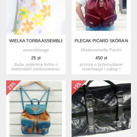
WIELKA TORBA ASSEMBLEAGE HANDMADE KWIATY
PLECAK PICARD SKÓRA NAT
assembleage
Mademoiselle Patrini
25 zł
450 zł
duża, pojemna torba o
proszę o przemyślane
wielorakim zastosowaniu:
rezerwacje i zakup !
w wersji miejskiej na z...
pojemny, praktyczny plec...