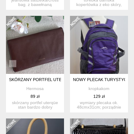
bag. z bawełnaną
kopertówka z eko skóry,
podszewką. hand made.
zapinana na magnes i
stan...
zamek, w ś...
SKÓRZANY PORTFEL UTERQÜE
NOWY PLECAK TURYSTYCZNY
Hermosa
kropkakom
89 zł
129 zł
skórzany portfel uterqüe
wymiary plecaka ok.
stan bardzo dobry
48cmx31cm; porządnie
używany. miękki, wygodny
uszyty, na szelkach gruba
w...
wa...