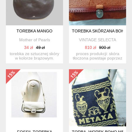
TOREBKA MANGO
TOREBKA SKÓRZANA BOHO V
Mother of Pearls
VINTAGE SELECTA
34 zł
49 zł
810 zł
900 zł
torebka ze sztucznej skóry
proces produkcji: skóra
w kolorze brązowym.
tłoczona powstaje poprzez
zamykana na zamek. w ...
nadanie wzoru na pow...
FOSSIL TOREBKA
TORBA -WOREK BOHO META