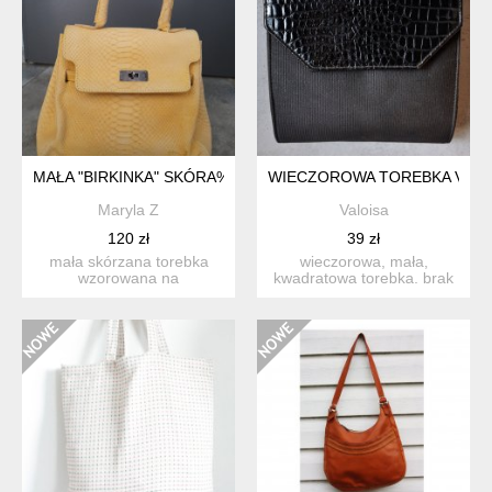
MAŁA "BIRKINKA" SKÓRA%%
WIECZOROWA TOREBKA VINT
Maryla Z
Valoisa
120 zł
39 zł
mała skórzana torebka
wieczorowa, mała,
wzorowana na
kwadratowa torebka. brak
najsłynniejszej torebce
metki. wykonana z dwóch
świata od ...
rod...