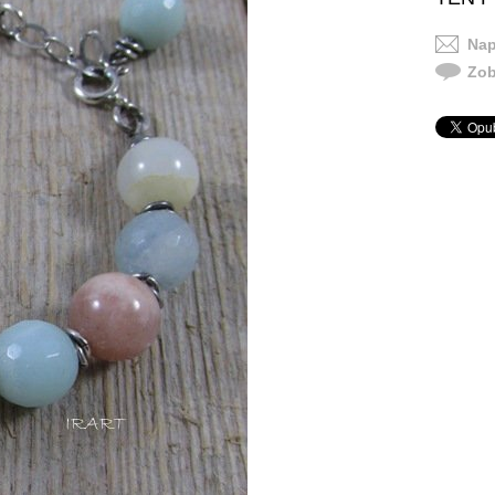
Nap
Zob