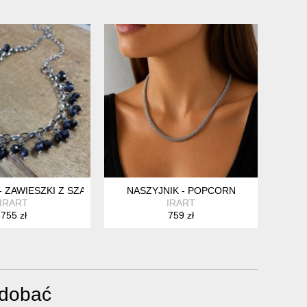
MI
- ZAWIESZKI Z SZAFIRU
NASZYJNIK - POPCORN
IRART
IRART
755 zł
759 zł
odobać