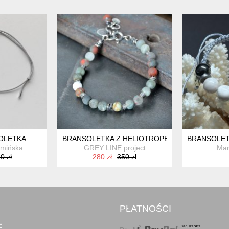
OLETKA
BRANSOLETKA Z HELIOTROPEM I
BRANSOLET
amińska
GREY LINE project
Mar
0 zł
280 zł
350 zł
PŁATNOŚCI
ć