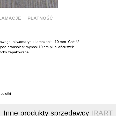
KLAMACJE
PŁATNOŚĆ
ycowego, akwamarynu i amazonitu 10 mm. Całość
ość bransoletki wynosi 19 cm plus łańcuszek
ancko zapakowana.
soletki
Inne produkty sprzedawcy
IRART