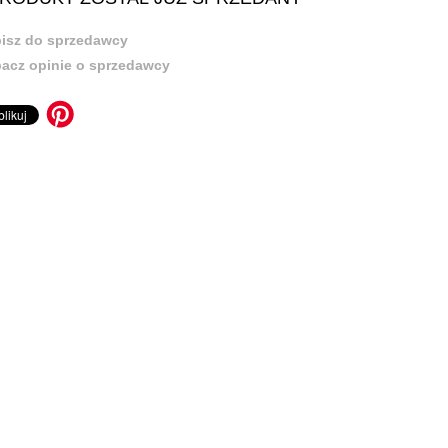
isz do sprzedawcy
acz opinie o sprzedawcy