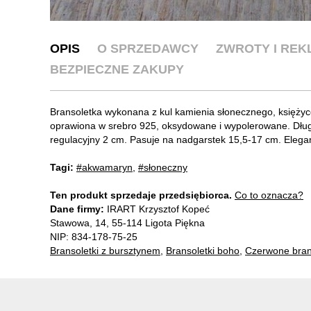
OPIS
O SPRZEDAWCY
ZWROTY I RE
BEZPIECZNE ZAKUPY
Bransoletka wykonana z kul kamienia słonecznego, księż
oprawiona w srebro 925, oksydowane i wypolerowane. Dług
regulacyjny 2 cm. Pasuje na nadgarstek 15,5-17 cm. Eleg
Tagi:
#akwamaryn
,
#słoneczny
Ten produkt sprzedaje przedsiębiorca.
Co to oznacza?
Dane firmy:
IRART Krzysztof Kopeć
Stawowa, 14, 55-114 Ligota Piękna
NIP: 834-178-75-25
Bransoletki z bursztynem
,
Bransoletki boho
,
Czerwone bran