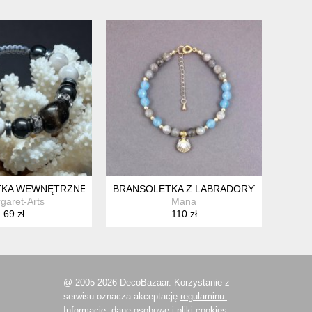
KA WEWNĘTRZNEJ MOCY - BRONZYT, KAMIEŃ KSIĘŻYCOWY, HE
BRANSOLETKA Z LABRADORYTÓW
garet-Arts
Mana
69 zł
110 zł
@ 2005-2026 DecoBazaar. Korzystanie z
serwisu oznacza akceptację
regulaminu.
Informacje:
dane osobowe
i
pliki cookies