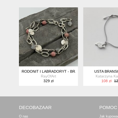
RODONIT I LABRADORYT - BRANSOLETKA
USTA BRANS
RayOfArt
Katarzyna K
329 zł
108 zł
12
DECOBAZAAR
POMOC
O nas
Jak kupowa