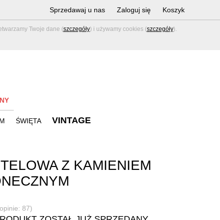
Sprzedawaj u nas
Zaloguj się
Koszyk
zetwarzamy Twoje dane (
szczegóły
) i używamy cookies (
szczegóły
).
NY
VINTAGE
M
ŚWIĘTA
TELOWA Z KAMIENIEM
ONECZNYM
opinie: 87)
PRODUKT ZOSTAŁ JUŻ SPRZEDANY