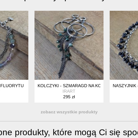
 FLUORYTU
KOLCZYKI - SZMARAGD NA KOLE Z ŁAŃCUSZKA
NASZYJNIK 
T
IRART
295 zł
zobacz wszystkie produkty
ne produkty, które mogą Ci się sp