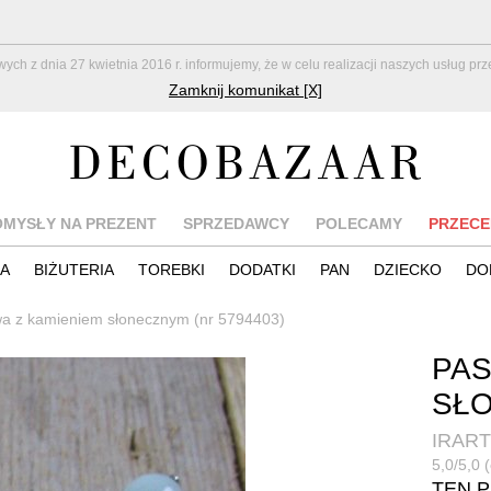
z dnia 27 kwietnia 2016 r. informujemy, że w celu realizacji naszych usług pr
Zamknij komunikat [X]
OMYSŁY NA PREZENT
SPRZEDAWCY
POLECAMY
PRZECE
IA
BIŻUTERIA
TOREBKI
DODATKI
PAN
DZIECKO
DO
wa z kamieniem słonecznym (nr 5794403)
PAS
SŁ
IRART
5,0/5,0 (
TEN 