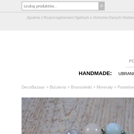
Zgodnie z Rozporządzeniem Ogólnym o Ochronie Danych Osobowych 
P
HANDMADE:
UBRAN
DecoBazaar
>
Biżuteria
>
Bransoletki
>
Minerały
>
Pastelo