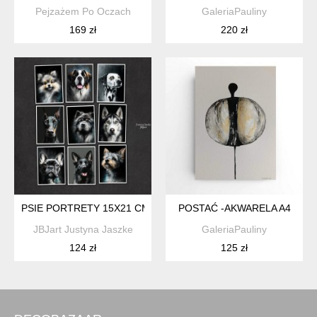
Pejzażem Po Oczach
GaleriaPauliny
169 zł
220 zł
PSIE PORTRETY 15X21 CM - ZESTAW 9 GRAFIK
POSTAĆ -AKWARELA A4
JBJart Justyna Jaszke
GaleriaPauliny
124 zł
125 zł