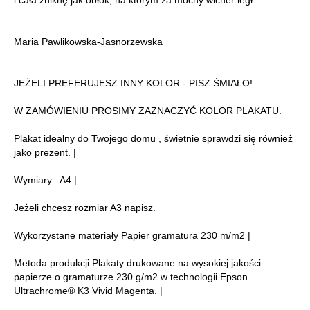
i cała zniknę jak obłok, na którym za mocny wicher legł."
Maria Pawlikowska-Jasnorzewska
JEŻELI PREFERUJESZ INNY KOLOR - PISZ ŚMIAŁO!
W ZAMÓWIENIU PROSIMY ZAZNACZYĆ KOLOR PLAKATU.
Plakat idealny do Twojego domu , świetnie sprawdzi się również
jako prezent. |
Wymiary : A4 |
Jeżeli chcesz rozmiar A3 napisz.
Wykorzystane materiały Papier gramatura 230 m/m2 |
Metoda produkcji Plakaty drukowane na wysokiej jakości
papierze o gramaturze 230 g/m2 w technologii Epson
Ultrachrome® K3 Vivid Magenta. |