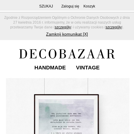
SZUKAJ
Zaloguj się
Koszyk
Zgodnie z Rozporządzeniem Ogólnym o Ochronie Danych Osobowych z dnia
27 kwietnia 2016 r. informujemy, że w celu realizacji naszych usług
przetwarzamy Twoje dane (
szczegóły
) i używamy cookies (
szczegóły
).
Zamknij komunikat [X]
HANDMADE
VINTAGE