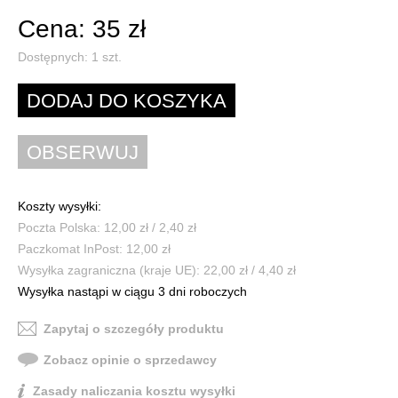
Cena: 35 zł
Dostępnych:
1
szt.
Koszty wysyłki:
Poczta Polska: 12,00 zł / 2,40 zł
Paczkomat InPost: 12,00 zł
Wysyłka zagraniczna (kraje UE): 22,00 zł / 4,40 zł
Wysyłka nastąpi w ciągu 3 dni roboczych
Zapytaj o szczegóły produktu
Zobacz opinie o sprzedawcy
Zasady naliczania kosztu wysyłki