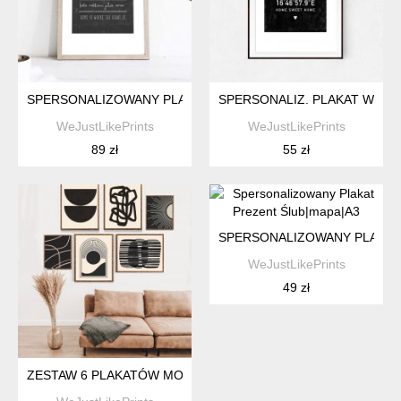
SPERSONALIZOWANY PLAKAT IMIONA DOMOWNIKÓW- A2
SPERSONALIZ. PLAKAT WSPÓ
WeJustLikePrints
WeJustLikePrints
89 zł
55 zł
SPERSONALIZOWANY PLAKAT
WeJustLikePrints
49 zł
ZESTAW 6 PLAKATÓW MODERN ART