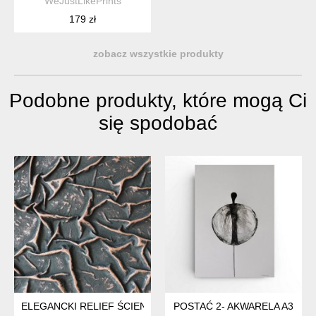
WeJustLikePrints
179 zł
zobacz wszystkie produkty
Podobne produkty, które mogą Ci
się spodobać
ELEGANCKI RELIEF ŚCIENNY "GLOW GLAMOUR" - MALARST
POSTAĆ 2- AKWARELA A3