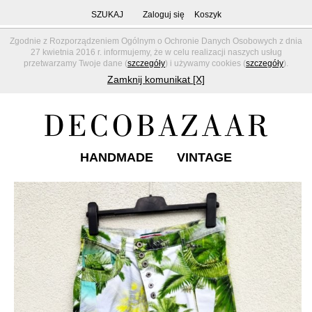
SZUKAJ
Zaloguj się
Koszyk
Zgodnie z Rozporządzeniem Ogólnym o Ochronie Danych Osobowych z dnia
27 kwietnia 2016 r. informujemy, że w celu realizacji naszych usług
przetwarzamy Twoje dane (
szczegóły
) i używamy cookies (
szczegóły
).
Zamknij komunikat [X]
HANDMADE
VINTAGE