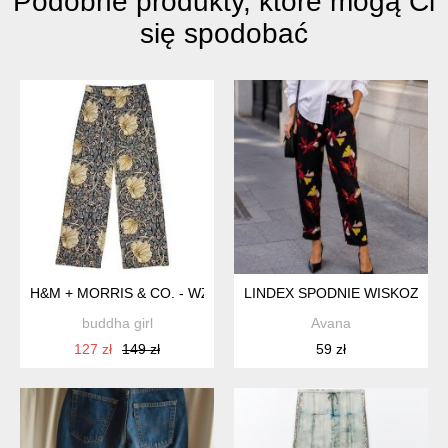
Podobne produkty, które mogą Ci
się spodobać
H&M + MORRIS & CO. - WZORZYSTE SPODNIE - 34
LINDEX SPODNIE WISKOZA
buddha girl
Avana
127 zł
149 zł
59 zł