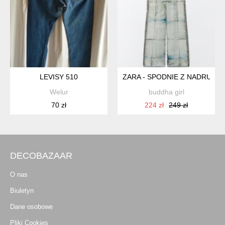
LEVISY 510
ZARA - SPODNIE Z NADRUKIEM
Welur
buddha girl
70 zł
224 zł
249 zł
DECOBAZAAR
O nas
Biuletyn
Dane osobowe
Pliki Cookies