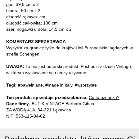
pas; 39,5 cm x 2
biodra; 50 cm x 2
długość rękawa: cm
długość całkowita; 100 cm
szer. nogawki u dołu: 14,5 cm x 2
KOMENTARZ SPRZEDAWCY:
Wysyłka za granicę tylko do krajów Unii Europejskiej będących w
strefie Schengen
UWAGA:
To nie jest autorski produkt. Pochodzi z działu Vintage,
w którym wystawiane są rzeczy używane.
Tagi:
#bawełniane
,
#made in italy
,
#wzorzyste
Ten produkt sprzedaje przedsiębiorca.
Co to oznacza?
Dane firmy:
BUTIK VINTAGE Barbara Gibas
ZA WODĄ 41A, 34-321 Łękawica
NIP: 553-115-04-62