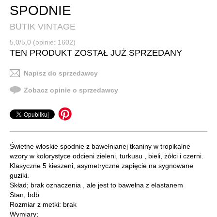
SPODNIE
BUTIK VINTAGE
5,0/5,0 (opinie: 1602)
TEN PRODUKT ZOSTAŁ JUŻ SPRZEDANY
Napisz do sprzedawcy
Zobacz opinie o sprzedawcy
Świetne włoskie spodnie z bawełnianej tkaniny w tropikalne
wzory w kolorystyce odcieni zieleni, turkusu , bieli, żółci i czerni.
Klasyczne 5 kieszeni, asymetryczne zapięcie na sygnowane
guziki.
Skład; brak oznaczenia , ale jest to bawełna z elastanem
Stan; bdb
Rozmiar z metki: brak
Wymiary;