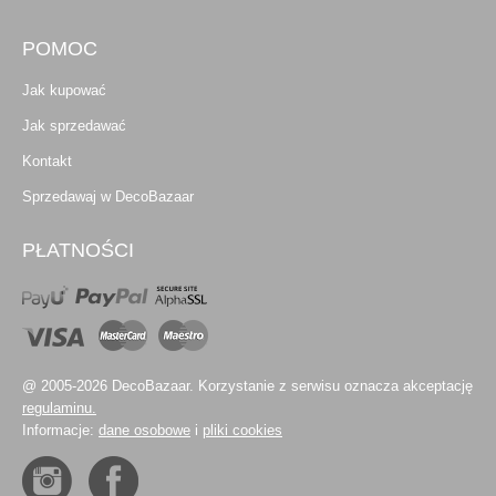
POMOC
Jak kupować
Jak sprzedawać
Kontakt
Sprzedawaj w DecoBazaar
PŁATNOŚCI
@ 2005-2026 DecoBazaar. Korzystanie z serwisu oznacza akceptację
regulaminu.
Informacje:
dane osobowe
i
pliki cookies