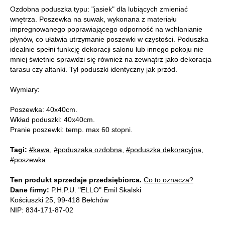
Ozdobna poduszka typu: "jasiek" dla lubiących zmieniać
wnętrza. Poszewka na suwak, wykonana z materiału
impregnowanego poprawiającego odporność na wchłanianie
płynów, co ułatwia utrzymanie poszewki w czystości. Poduszka
idealnie spełni funkcję dekoracji salonu lub innego pokoju nie
mniej świetnie sprawdzi się również na zewnątrz jako dekoracja
tarasu czy altanki. Tył poduszki identyczny jak przód.
Wymiary:
Poszewka: 40x40cm.
Wkład poduszki: 40x40cm.
Pranie poszewki: temp. max 60 stopni.
Tagi:
#kawa
,
#poduszaka ozdobna
,
#poduszka dekoracyjna
,
#poszewka
Ten produkt sprzedaje przedsiębiorca.
Co to oznacza?
Dane firmy:
P.H.P.U. "ELLO" Emil Skalski
Kościuszki 25, 99-418 Bełchów
NIP: 834-171-87-02