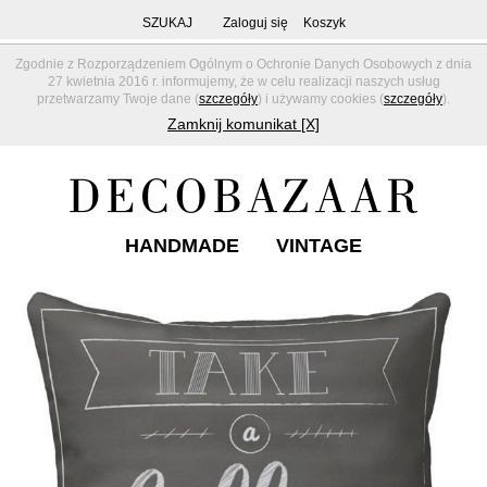
SZUKAJ
Zaloguj się
Koszyk
Zgodnie z Rozporządzeniem Ogólnym o Ochronie Danych Osobowych z dnia
27 kwietnia 2016 r. informujemy, że w celu realizacji naszych usług
przetwarzamy Twoje dane (
szczegóły
) i używamy cookies (
szczegóły
).
Zamknij komunikat [X]
HANDMADE
VINTAGE