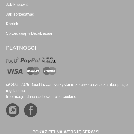
Jak kupować
Jak sprzedawać
Kontakt
Sprzedawaj w DecoBazaar
PŁATNOŚCI
@ 2005-2026 DecoBazaar. Korzystanie z serwisu oznacza akceptację
regulaminu.
Informacje:
dane osobowe
i
pliki cookies
POKAŻ PEŁNĄ WERSJĘ SERWISU