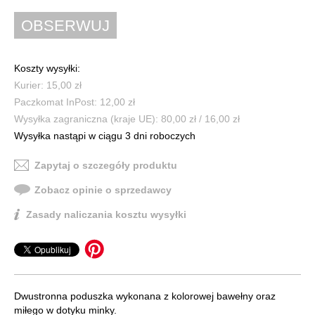
Koszty wysyłki:
Kurier: 15,00 zł
Paczkomat InPost: 12,00 zł
Wysyłka zagraniczna (kraje UE): 80,00 zł / 16,00 zł
Wysyłka nastąpi w ciągu 3 dni roboczych
Zapytaj o szczegóły produktu
Zobacz opinie o sprzedawcy
Zasady naliczania kosztu wysyłki
Dwustronna poduszka wykonana z kolorowej bawełny oraz
miłego w dotyku minky.