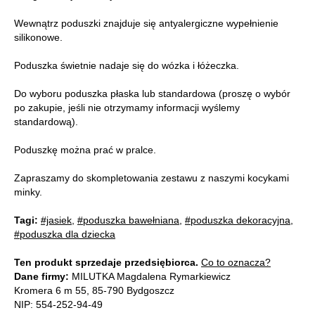
Wewnątrz poduszki znajduje się antyalergiczne wypełnienie
silikonowe.
Poduszka świetnie nadaje się do wózka i łóżeczka.
Do wyboru poduszka płaska lub standardowa (proszę o wybór
po zakupie, jeśli nie otrzymamy informacji wyślemy
standardową).
Poduszkę można prać w pralce.
Zapraszamy do skompletowania zestawu z naszymi kocykami
minky.
Tagi:
#jasiek
,
#poduszka bawełniana
,
#poduszka dekoracyjna
,
#poduszka dla dziecka
Ten produkt sprzedaje przedsiębiorca.
Co to oznacza?
Dane firmy:
MILUTKA Magdalena Rymarkiewicz
Kromera 6 m 55, 85-790 Bydgoszcz
NIP: 554-252-94-49