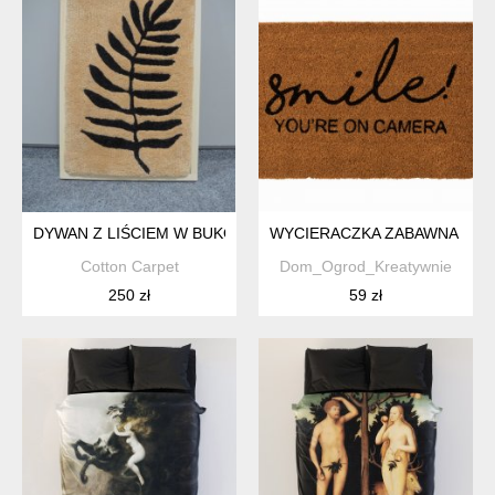
DYWAN Z LIŚCIEM W BUKOWEJ RAMIE
WYCIERACZKA ZABAWNA JES
Cotton Carpet
Dom_Ogrod_Kreatywnie
250 zł
59 zł