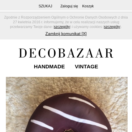
SZUKAJ
Zaloguj się
Koszyk
Zgodnie z Rozporządzeniem Ogólnym o Ochronie Danych Osobowych z dnia
27 kwietnia 2016 r. informujemy, że w celu realizacji naszych usług
przetwarzamy Twoje dane (
szczegóły
) i używamy cookies (
szczegóły
).
Zamknij komunikat [X]
HANDMADE
VINTAGE