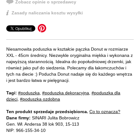
Zobacz opinie o sprzedawcy
Zasady naliczania kosztu wysyłki
Niesamowita poduszka w kształcie pączka Donut w rozmiarze
XXL - 45cm średnicy. Niezwykle oryginalna miękka i wykonana z
najwyższą starannością. Idealna do popołudniowej drzemki, jak
również jako puf do siedzenia. Polecamy dla łakomczuchów i
tych na diecie :) Poducha Donut nadaje się do każdego wnętrza
i jest bardzo łatwa w pielęgnacji.
Tagi:
#poduszka
,
#poduszka dekoracyjna
,
#poduszka dla
dzieci
,
#poduszka ozdobna
Ten produkt sprzedaje przedsiębiorca.
Co to oznacza?
Dane firmy:
SINARI Julita Bobrowicz
Gen. Wł. Andersa 38 lok 903, 15-113
NIP: 966-155-34-10