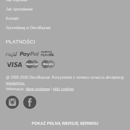
Jak sprzedawać
Kontakt
Sprzedawaj w DecoBazaar
PŁATNOŚCI
@ 2005-2026 DecoBazaar. Korzystanie z serwisu oznacza akceptację
regulaminu.
Informacje:
dane osobowe
i
pliki cookies
POKAŻ PEŁNĄ WERSJĘ SERWISU