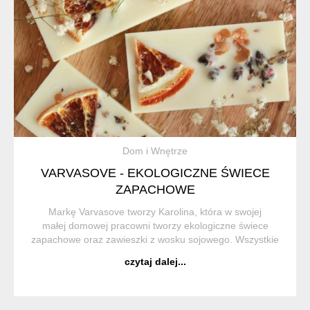
Dom i Wnętrze
VARVASOVE - EKOLOGICZNE ŚWIECE
ZAPACHOWE
Markę Varvasove tworzy Karolina, która w swojej
małej domowej pracowni tworzy ekologiczne świece
zapachowe oraz zawieszki z wosku sojowego. Wszystkie
jej produkty są w 100% handmade. Każdy produkt jest
czytaj dalej...
starannie sprawdzany i pakowany, tak aby...