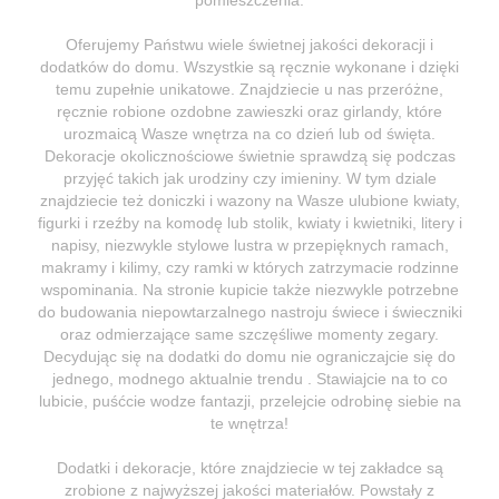
Oferujemy Państwu wiele świetnej jakości dekoracji i
dodatków do domu. Wszystkie są ręcznie wykonane i dzięki
temu zupełnie unikatowe. Znajdziecie u nas przeróżne,
ręcznie robione ozdobne zawieszki oraz girlandy, które
urozmaicą Wasze wnętrza na co dzień lub od święta.
Dekoracje okolicznościowe świetnie sprawdzą się podczas
przyjęć takich jak urodziny czy imieniny. W tym dziale
znajdziecie też doniczki i wazony na Wasze ulubione kwiaty,
figurki i rzeźby na komodę lub stolik, kwiaty i kwietniki, litery i
napisy, niezwykle stylowe lustra w przepięknych ramach,
makramy i kilimy, czy ramki w których zatrzymacie rodzinne
wspominania. Na stronie kupicie także niezwykle potrzebne
do budowania niepowtarzalnego nastroju świece i świeczniki
oraz odmierzające same szczęśliwe momenty zegary.
Decydując się na dodatki do domu nie ograniczajcie się do
jednego, modnego aktualnie trendu . Stawiajcie na to co
lubicie, puśćcie wodze fantazji, przelejcie odrobinę siebie na
te wnętrza!
Dodatki i dekoracje, które znajdziecie w tej zakładce są
zrobione z najwyższej jakości materiałów. Powstały z