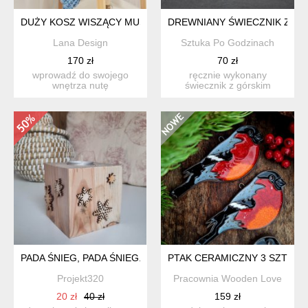
DUŻY KOSZ WISZĄCY MUSZELKA
DREWNIANY ŚWIECZNIK Z GÓ
Lana Design
Sztuka Po Godzinach
170 zł
70 zł
wprowadź do swojego
ręcznie wykonany
wnętrza nutę
świecznik z górskim
nadmorskiego klimatu
wzorem – drewno,
dzięki wiszącemu...
pirografia mi...
PADA ŚNIEG, PADA ŚNIEG... - DREWNIANY ŚWIECZNIK
PTAK CERAMICZNY 3 SZTUKI
Projekt320
Pracownia Wooden Love
20 zł
40 zł
159 zł