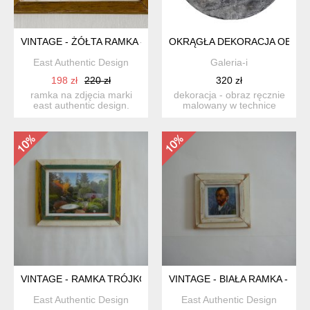
VINTAGE - ŻÓŁTA RAMKA - STARE DREWNO
OKRĄGŁA DEKORACJA OBRAZ 
East Authentic Design
Galeria-i
198 zł
220 zł
320 zł
ramka na zdjęcia marki
dekoracja - obraz ręcznie
east authentic design.
malowany w technice
wykonana z drewna
mieszanej - przyklejane ...
pozysk...
VINTAGE - RAMKA TRÓJKOLOROWA
VINTAGE - BIAŁA RAMKA - S
East Authentic Design
East Authentic Design