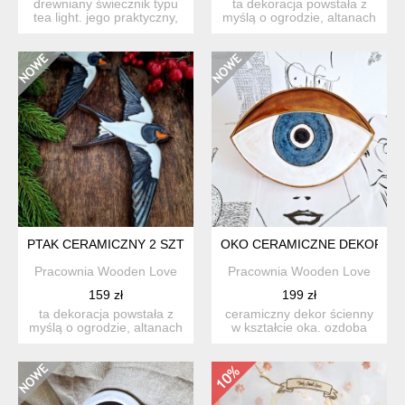
drewniany świecznik typu
ta dekoracja powstała z
tea light. jego praktyczny,
myślą o ogrodzie, altanach
ale i dekoracyjny...
i leśnych zagajnika...
PTAK CERAMICZNY 2 SZTUKI
OKO CERAMICZNE DEKORACY
Pracownia Wooden Love
Pracownia Wooden Love
159 zł
199 zł
ta dekoracja powstała z
ceramiczny dekor ścienny
myślą o ogrodzie, altanach
w kształcie oka. ozdoba
i leśnych zagajnika...
może również posłużyć...