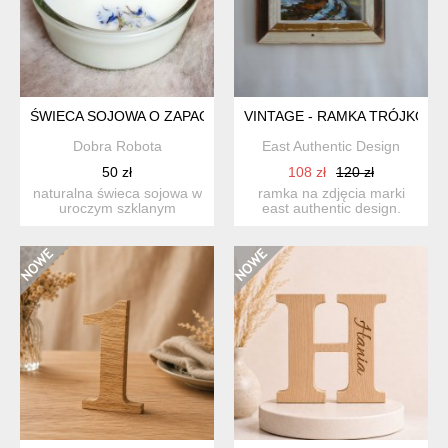
ŚWIECA SOJOWA O ZAPACHU GOŹDZIKÓW Z POMARAŃCZĄ, 
VINTAGE - RAMKA TRÓJKOL
Dobra Robota
East Authentic Design
50 zł
108 zł
120 zł
naturalna świeca sojowa w
ramka na zdjęcia marki
uroczym szklanym
east authentic design.
naczyniu. świeca sojowa ...
wykonana z drewna
pozysk...