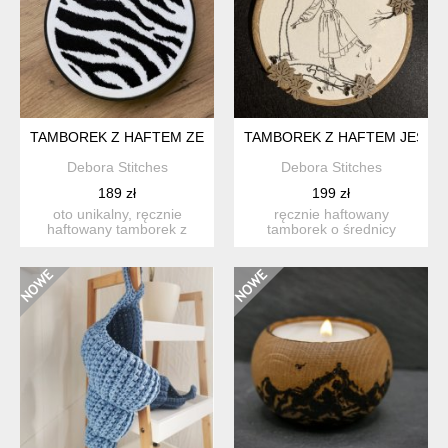
TAMBOREK Z HAFTEM ZEBRA PRINT
TAMBOREK Z HAFTEM JESIE
Debora Stitches
Debora Stitches
189 zł
199 zł
oto unikalny, ręcznie
ręcznie haftowany
haftowany tamborek z
tamborek o średnicy
wzorem zebry, który doda
zewnętrznej około 17cm z
ch...
motywem...