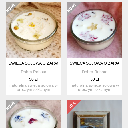
ŚWIECA SOJOWA O ZAPACHU BERGAMOTY Z GOŹDZIKAMI, Ś
ŚWIECA SOJOWA O ZAPACHU 
Dobra Robota
Dobra Robota
50 zł
50 zł
naturalna świeca sojowa w
naturalna świeca sojowa w
uroczym szklanym
uroczym szklanym
naczyniu. świeca sojowa ...
naczyniu. świeca sojowa ...