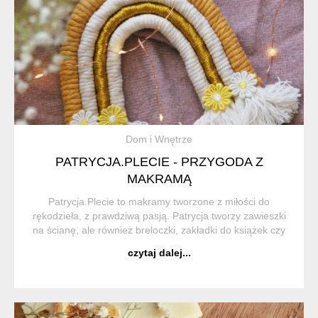
Dom i Wnętrze
PATRYCJA.PLECIE - PRZYGODA Z
MAKRAMĄ
Patrycja.Plecie to makramy tworzone z miłości do
rękodzieła, z prawdziwą pasją. Patrycja tworzy zawieszki
na ścianę, ale również breloczki, zakładki do książek czy
wianki na głowę. Każdy produkt jest starannie
czytaj dalej...
dopracowany i wykończony z należytą czuł...