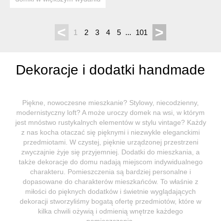
to minimalistyczna o...
<
>
1
2
3
4
5
...
101
Dekoracje i dodatki handmade
Piękne, nowoczesne mieszkanie? Stylowy, niecodzienny,
modernistyczny loft? A może uroczy domek na wsi, w którym
jest mnóstwo rustykalnych elementów w stylu vintage? Każdy
z nas kocha otaczać się pięknymi i niezwykle eleganckimi
przedmiotami. W czystej, pięknie urządzonej przestrzeni
zwyczajnie żyje się przyjemniej. Dodatki do mieszkania, a
także dekoracje do domu nadają miejscom indywidualnego
charakteru. Pomieszczenia są bardziej personalne i
dopasowane do charakterów mieszkańców. To właśnie z
miłości do pięknych dodatków i świetnie wyglądających
dekoracji stworzyliśmy bogatą ofertę przedmiotów, które w
kilka chwili ożywią i odmienią wnętrze każdego
pomieszczenia.