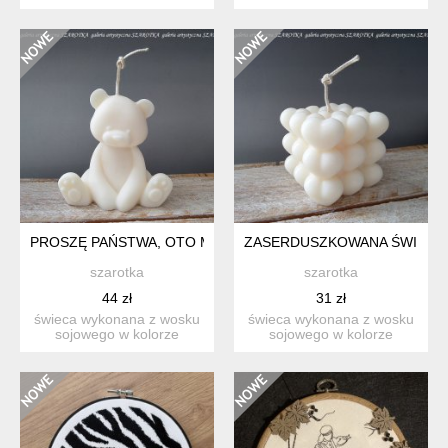
cisza. ten...
naturalnym - kremow...
PROSZĘ PAŃSTWA, OTO MIŚ ŚWIECA Z WOSKU SOJOWEGO
ZASERDUSZKOWANA ŚWIECA
szarotka
szarotka
44 zł
31 zł
świeca wykonana z wosku
świeca wykonana z wosku
sojowego w kolorze
sojowego w kolorze
naturalnym - kremowym i
naturalnym - kremowym i
baw...
baw...