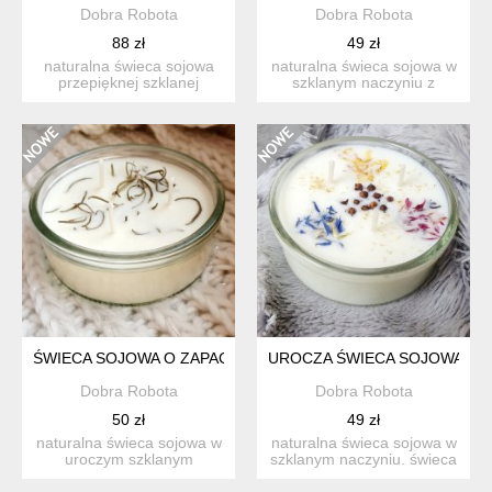
Dobra Robota
Dobra Robota
88 zł
49 zł
naturalna świeca sojowa
naturalna świeca sojowa w
przepięknej szklanej
szklanym naczyniu z
cukiernicy z przykrywką. ...
uroczą, romantyczną
deko...
ŚWIECA SOJOWA O ZAPACHU BERGAMOTY Z GOŹDZIKAMI, Ś
UROCZA ŚWIECA SOJOWA O 
Dobra Robota
Dobra Robota
50 zł
49 zł
naturalna świeca sojowa w
naturalna świeca sojowa w
uroczym szklanym
szklanym naczyniu. świeca
naczyniu. świeca sojowa ...
sojowa wykonana...