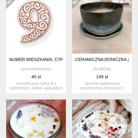
NUMER MIESZKANIA, CYFRA 9 BIAŁA
CERAMICZNA DONICZKA Z P
pracowniazona
DualClay
40 zł
149 zł
ceramiczna cyfra 9 z
ręcznie wykonana
ozdobnym, lekko wypukłym
ceramiczna doniczka z
ornamentem, do
pasującą podstawką.
zamocowan...
nieregularn...