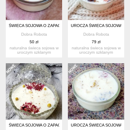
ŚWIECA SOJOWA O ZAPACHU ŚWIĄT, ŚWIECZKA SOJOWA 100
UROCZA ŚWIECA SOJOWA O Z
Dobra Robota
Dobra Robota
50 zł
79 zł
naturalna świeca sojowa w
naturalna świeca sojowa w
uroczym szklanym
uroczym szklanym
naczyniu. świeca sojowa ...
naczyniu. świeczka
wykon...
ŚWIECA SOJOWA O ZAPACHU GOŹDZIKÓW Z BERGAMOTĄ, SZ
UROCZA ŚWIECA SOJOWA O Z