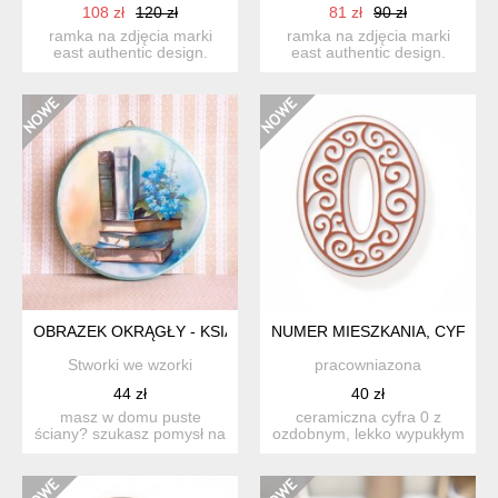
108 zł
120 zł
81 zł
90 zł
ramka na zdjęcia marki
ramka na zdjęcia marki
east authentic design.
east authentic design.
wykonana z drewna
wykonana z drewna
pozysk...
pozysk...
OBRAZEK OKRĄGŁY - KSIĄŻKI W NIEZAPOMINAJKACH
NUMER MIESZKANIA, CYFRA 0
Stworki we wzorki
pracowniazona
44 zł
40 zł
masz w domu puste
ceramiczna cyfra 0 z
ściany? szukasz pomysł na
ozdobnym, lekko wypukłym
ich udekorowanie? a może
ornamentem, do
...
zamocowan...