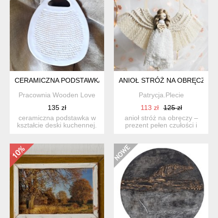
CERAMICZNA PODSTAWKA
ANIOŁ STRÓŻ NA OBRĘCZY | 
Pracownia Wooden Love
Patrycja.Plecie
135 zł
113 zł
125 zł
ceramiczna podstawka w
anioł stróż na obręczy –
kształcie deski kuchennej.
prezent pełen czułości i
dekoracja w błyszcz...
znaczenia są chwi...