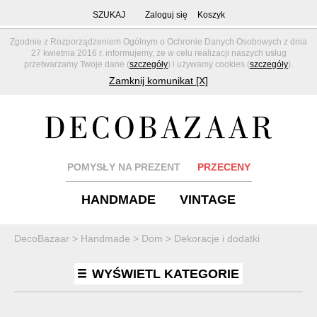
SZUKAJ
Zaloguj się
Koszyk
Zgodnie z Rozporządzeniem Ogólnym o Ochronie Danych Osobowych z dnia
27 kwietnia 2016 r. informujemy, że w celu realizacji naszych usług
przetwarzamy Twoje dane (
szczegóły
) i używamy cookies (
szczegóły
).
Zamknij komunikat [X]
POMYSŁY NA PREZENT
PRZECENY
HANDMADE
VINTAGE
DecoBazaar
>
Handmade
>
Dom
>
Dekoracje i dodatki
WYŚWIETL KATEGORIE