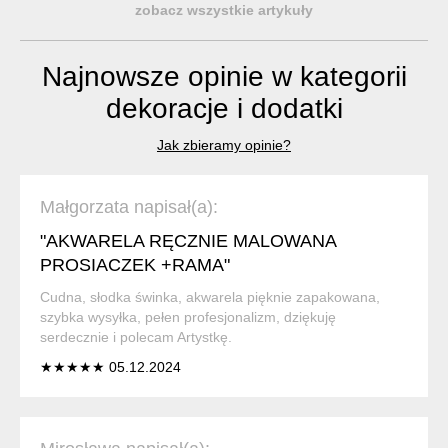
zobacz wszystkie artykuły
Najnowsze opinie w kategorii
dekoracje i dodatki
Jak zbieramy opinie?
Małgorzata napisał(a):
"AKWARELA RĘCZNIE MALOWANA
PROSIACZEK +RAMA"
Cudna, słodka świnka, akwarela pięknie zapakowana,
szybka wysyłka, pełen profesjonalizm, dziękuję
serdecznie i polecam Artystkę.
★★★★★ 05.12.2024