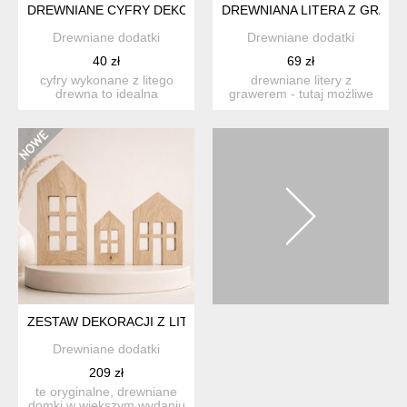
DREWNIANE CYFRY DEKORACYJNE 20CM, Z LITEGO DREWNA
DREWNIANA LITERA Z GRAWE
Drewniane dodatki
Drewniane dodatki
40 zł
69 zł
cyfry wykonane z litego
drewniane litery z
drewna to idealna
grawerem - tutaj możliwe
dekoracja ścienna lub
do zamówienia :)
stojąc...
wykonane ...
ZESTAW DEKORACJI Z LITEGO DREWNA - 3 DUŻE DREWNIAN
Drewniane dodatki
209 zł
te oryginalne, drewniane
domki w większym wydaniu