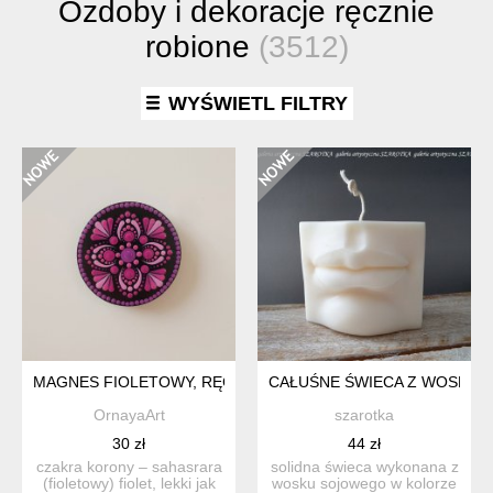
Ozdoby i dekoracje ręcznie
robione
(3512)
WYŚWIETL FILTRY
MAGNES FIOLETOWY, RĘCZNIE MALOWANY, CZAKRA KORONY
CAŁUŚNE ŚWIECA Z WOSKU
OrnayaArt
szarotka
30 zł
44 zł
czakra korony – sahasrara
solidna świeca wykonana z
(fioletowy) fiolet, lekki jak
wosku sojowego w kolorze