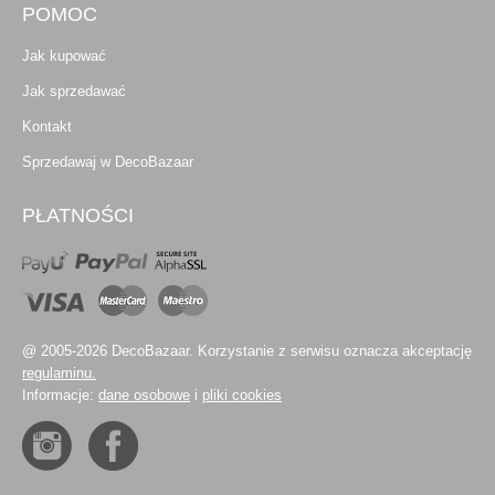
POMOC
Jak kupować
Jak sprzedawać
Kontakt
Sprzedawaj w DecoBazaar
PŁATNOŚCI
@ 2005-2026 DecoBazaar. Korzystanie z serwisu oznacza akceptację
regulaminu.
Informacje:
dane osobowe
i
pliki cookies