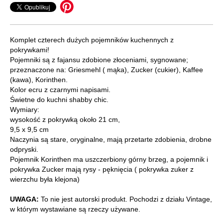
Komplet czterech dużych pojemników kuchennych z
pokrywkami!
Pojemniki są z fajansu zdobione złoceniami, sygnowane;
przeznaczone na: Griesmehl ( mąka), Zucker (cukier), Kaffee
(kawa), Korinthen.
Kolor ecru z czarnymi napisami.
Świetne do kuchni shabby chic.
Wymiary:
wysokość z pokrywką około 21 cm,
9,5 x 9,5 cm
Naczynia są stare, oryginalne, mają przetarte zdobienia, drobne
odpryski.
Pojemnik Korinthen ma uszczerbiony górny brzeg, a pojemnik i
pokrywka Zucker mają rysy - pęknięcia ( pokrywka zuker z
wierzchu była klejona)
UWAGA:
To nie jest autorski produkt. Pochodzi z działu Vintage,
w którym wystawiane są rzeczy używane.