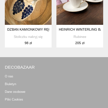
DZBAN KAMIONKOWY RĘCZNIE MALOWANY II POŁOWA XX W.
HEINRICH WINTERLING BAVA
Stoliczku nakryj się
Rubinee
98 zł
205 zł
DECOBAZAAR
O nas
Biuletyn
Dane osobowe
Pliki Cookies