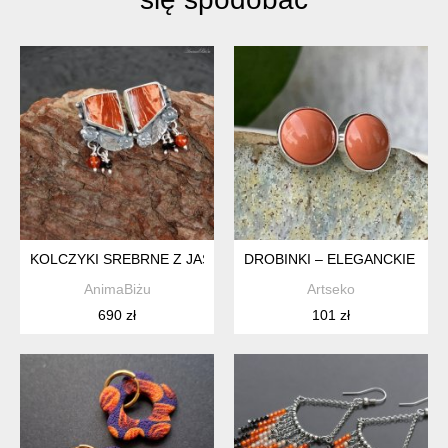
KOLCZYKI SREBRNE Z JASPISEM KARNEOLEM I SPINELEM S
DROBINKI – ELEGANCKIE KOL
AnimaBiżu
Artseko
690 zł
101 zł