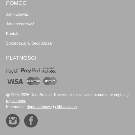
POMOC
Jak kupować
Jak sprzedawać
Kontakt
Sprzedawaj w DecoBazaar
PŁATNOŚCI
@ 2005-2026 DecoBazaar. Korzystanie z serwisu oznacza akceptację
regulaminu.
Informacje:
dane osobowe
i
pliki cookies