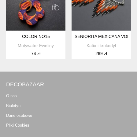
COLOR NO15
SENIORITA MEXICANA VOL. 2 
Motywator Eweliny
Katia i krokodyl
74 zł
269 zł
DECOBAZAAR
O nas
Biuletyn
Dane osobowe
Pliki Cookies