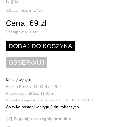
Nigra
5,0/5,0 (opinie: 170)
Cena: 69 zł
Dostępnych:
1
szt.
Koszty wysyłki:
Poczta Polska: 11,00 zł / 2,20 zł
Paczkomat InPost: 11,00 zł
Wysyłka zagraniczna (kraje UE): 23,00 zł / 4,60 zł
Wysyłka nastąpi w ciągu 3 dni roboczych
Zapytaj o szczegóły produktu