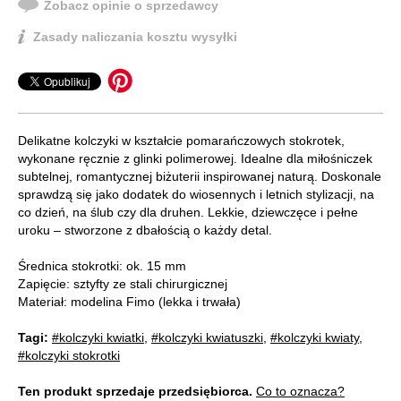
Zobacz opinie o sprzedawcy
Zasady naliczania kosztu wysyłki
Delikatne kolczyki w kształcie pomarańczowych stokrotek,
wykonane ręcznie z glinki polimerowej. Idealne dla miłośniczek
subtelnej, romantycznej biżuterii inspirowanej naturą. Doskonale
sprawdzą się jako dodatek do wiosennych i letnich stylizacji, na
co dzień, na ślub czy dla druhen. Lekkie, dziewczęce i pełne
uroku – stworzone z dbałością o każdy detal.
Średnica stokrotki: ok. 15 mm
Zapięcie: sztyfty ze stali chirurgicznej
Materiał: modelina Fimo (lekka i trwała)
Tagi:
#kolczyki kwiatki
,
#kolczyki kwiatuszki
,
#kolczyki kwiaty
,
#kolczyki stokrotki
Ten produkt sprzedaje przedsiębiorca.
Co to oznacza?