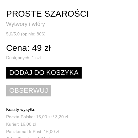
PROSTE SZAROŚCI
Wytwory i wtóry
5,0/5,0 (opinie: 806)
Cena: 49 zł
Dostępnych:
1
szt.
Koszty wysyłki:
Poczta Polska: 16,00 zł / 3,20 zł
Kurier: 16,00 zł
Paczkomat InPost: 16,00 zł