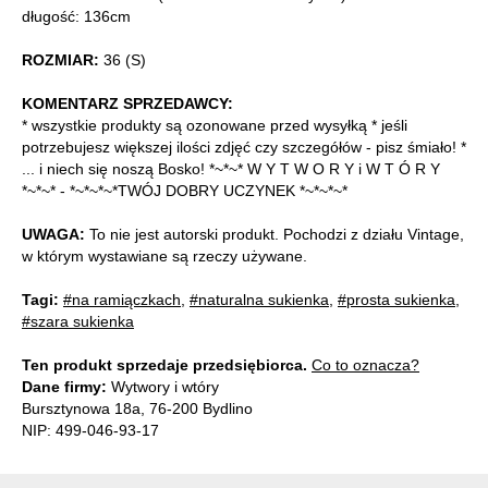
długość: 136cm
ROZMIAR:
36 (S)
KOMENTARZ SPRZEDAWCY:
* wszystkie produkty są ozonowane przed wysyłką * jeśli
potrzebujesz większej ilości zdjęć czy szczegółów - pisz śmiało! *
... i niech się noszą Bosko! *~*~* W Y T W O R Y i W T Ó R Y
*~*~* - *~*~*~*TWÓJ DOBRY UCZYNEK *~*~*~*
UWAGA:
To nie jest autorski produkt. Pochodzi z działu Vintage,
w którym wystawiane są rzeczy używane.
Tagi:
#na ramiączkach
,
#naturalna sukienka
,
#prosta sukienka
,
#szara sukienka
Ten produkt sprzedaje przedsiębiorca.
Co to oznacza?
Dane firmy:
Wytwory i wtóry
Bursztynowa 18a, 76-200 Bydlino
NIP: 499-046-93-17