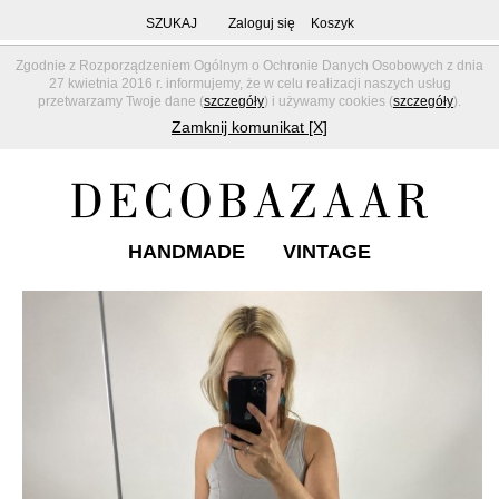
SZUKAJ
Zaloguj się
Koszyk
Zgodnie z Rozporządzeniem Ogólnym o Ochronie Danych Osobowych z dnia
27 kwietnia 2016 r. informujemy, że w celu realizacji naszych usług
przetwarzamy Twoje dane (
szczegóły
) i używamy cookies (
szczegóły
).
Zamknij komunikat [X]
HANDMADE
VINTAGE