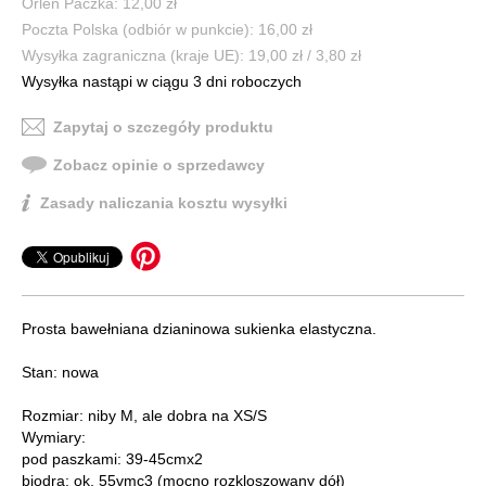
Orlen Paczka: 12,00 zł
Poczta Polska (odbiór w punkcie): 16,00 zł
Wysyłka zagraniczna (kraje UE): 19,00 zł / 3,80 zł
Wysyłka nastąpi w ciągu 3 dni roboczych
Zapytaj o szczegóły produktu
Zobacz opinie o sprzedawcy
Zasady naliczania kosztu wysyłki
Prosta bawełniana dzianinowa sukienka elastyczna.
Stan: nowa
Rozmiar: niby M, ale dobra na XS/S
Wymiary:
pod paszkami: 39-45cmx2
biodra: ok. 55vmc3 (mocno rozkloszowany dół)