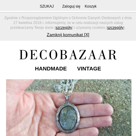
SZUKAJ
Zaloguj się
Koszyk
Zgodnie z Rozporządzeniem Ogólnym o Ochronie Danych Osobowych z dnia
27 kwietnia 2016 r. informujemy, że w celu realizacji naszych usług
przetwarzamy Twoje dane (
szczegóły
) i używamy cookies (
szczegóły
).
Zamknij komunikat [X]
HANDMADE
VINTAGE