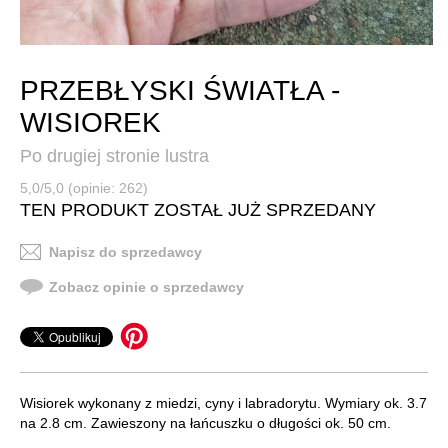
PRZEBŁYSKI ŚWIATŁA -
WISIOREK
Po drugiej stronie lustra
5,0/5,0 (opinie: 262)
TEN PRODUKT ZOSTAŁ JUŻ SPRZEDANY
Napisz do sprzedawcy
Zobacz opinie o sprzedawcy
Wisiorek wykonany z miedzi, cyny i labradorytu. Wymiary ok. 3.7
na 2.8 cm. Zawieszony na łańcuszku o długości ok. 50 cm.