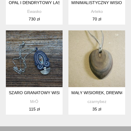
OPAL I DENDRYTOWY LAS - SREBRNY WISIOR
MINIMALISTYCZNY WISIOR Z
Ewasko
Arteko
730 zł
70 zł
SZARO GRANATOWY WISIOREK Z MUSZLĄ PAUA
MAŁY WISIOREK, DREWNO Z 
MrÓ
czarnybez
115 zł
35 zł