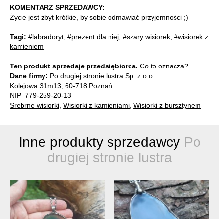
KOMENTARZ SPRZEDAWCY:
Życie jest zbyt krótkie, by sobie odmawiać przyjemności ;)
Tagi:
#labradoryt
,
#prezent dla niej
,
#szary wisiorek
,
#wisiorek z
kamieniem
Ten produkt sprzedaje przedsiębiorca.
Co to oznacza?
Dane firmy:
Po drugiej stronie lustra Sp. z o.o.
Kolejowa 31m13, 60-718 Poznań
NIP: 779-259-20-13
Srebrne wisiorki
,
Wisiorki z kamieniami
,
Wisiorki z bursztynem
Inne produkty sprzedawcy
Po
drugiej stronie lustra