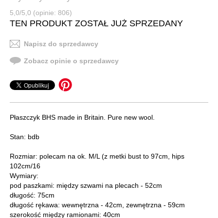
5,0/5,0 (opinie: 806)
TEN PRODUKT ZOSTAŁ JUŻ SPRZEDANY
Napisz do sprzedawcy
Zobacz opinie o sprzedawcy
Płaszczyk BHS made in Britain. Pure new wool.
Stan: bdb
Rozmiar: polecam na ok. M/L (z metki bust to 97cm, hips
102cm/16
Wymiary:
pod paszkami: między szwami na plecach - 52cm
długość: 75cm
długość rękawa: wewnętrzna - 42cm, zewnętrzna - 59cm
szerokość między ramionami: 40cm