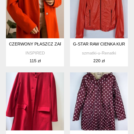
CZERWONY PŁASZCZ ZARA 42/44
G-STAR RAW CIENKA KURTKA
INSPIRED
szmatki-u-Renatki
115 zł
220 zł