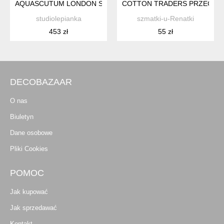
AQUASCUTUM LONDON SINCE 1851 100% WOOL KULTOWY V
COTTON TRADERS PRZECIWDE
studiolepianka
szmatki-u-Renatki
453 zł
55 zł
DECOBAZAAR
O nas
Biuletyn
Dane osobowe
Pliki Cookies
POMOC
Jak kupować
Jak sprzedawać
Kontakt