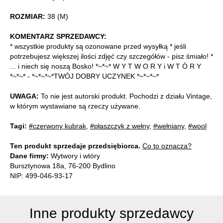
ROZMIAR:
38 (M)
KOMENTARZ SPRZEDAWCY:
* wszystkie produkty są ozonowane przed wysyłką * jeśli
potrzebujesz większej ilości zdjęć czy szczegółów - pisz śmiało! *
... i niech się noszą Bosko! *~*~* W Y T W O R Y i W T Ó R Y
*~*~* - *~*~*~*TWÓJ DOBRY UCZYNEK *~*~*~*
UWAGA:
To nie jest autorski produkt. Pochodzi z działu Vintage,
w którym wystawiane są rzeczy używane.
Tagi:
#czerwony kubrak
,
#płaszczyk z wełny
,
#wełniany
,
#wool
Ten produkt sprzedaje przedsiębiorca.
Co to oznacza?
Dane firmy:
Wytwory i wtóry
Bursztynowa 18a, 76-200 Bydlino
NIP: 499-046-93-17
Inne produkty sprzedawcy