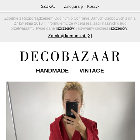
SZUKAJ
Zaloguj się
Koszyk
Zgodnie z Rozporządzeniem Ogólnym o Ochronie Danych Osobowych z dnia
27 kwietnia 2016 r. informujemy, że w celu realizacji naszych usług
przetwarzamy Twoje dane (
szczegóły
) i używamy cookies (
szczegóły
).
Zamknij komunikat [X]
HANDMADE
VINTAGE