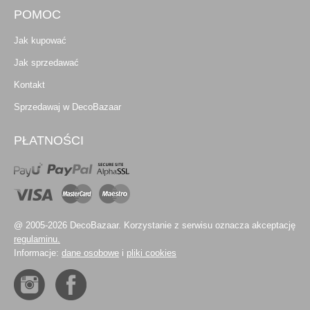
POMOC
Jak kupować
Jak sprzedawać
Kontakt
Sprzedawaj w DecoBazaar
PŁATNOŚCI
@ 2005-2026 DecoBazaar. Korzystanie z serwisu oznacza akceptację
regulaminu.
Informacje:
dane osobowe
i
pliki cookies