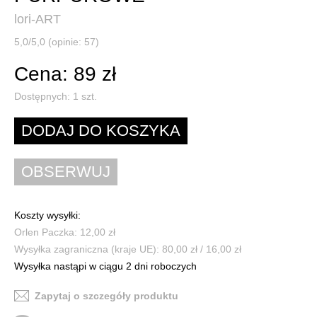
lori-ART
5,0/5,0 (opinie: 57)
Cena: 89 zł
Dostępnych:
1
szt.
Koszty wysyłki:
Orlen Paczka: 12,00 zł
Wysyłka zagraniczna (kraje UE): 80,00 zł / 16,00 zł
Wysyłka nastąpi w ciągu 2 dni roboczych
Zapytaj o szczegóły produktu