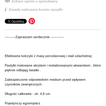
Zobacz opinie o sprzedawcy
Zasady naliczania kosztu wysyłki
---------Zapraszam serdecznie -----------
Efektowne kolczyki z masy porcelanowej i stali szlachetnej .
Pastylki malowane akrylami i metalizowanymi akwarelami , które
pięknie odbijają światło .
Zabezpieczone odpowiednim medium przed wpływem
czynników zewnętrznych .
Długość całkowita - ok. 4,6 cm.
Pojedynczy egzemplarz .