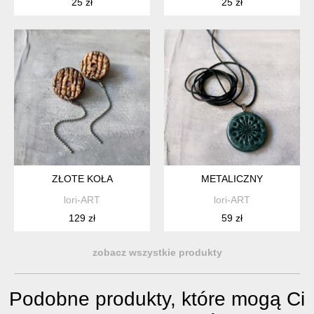
25 zł
25 zł
ZŁOTE KOŁA
METALICZNY
lori-ART
lori-ART
129 zł
59 zł
zobacz wszystkie produkty
Podobne produkty, które mogą Ci