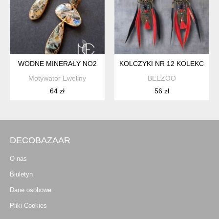
WODNE MINERAŁY NO2
KOLCZYKI NR 12 KOLEKCJA I
Motywator Eweliny
BEEŻOO
64 zł
56 zł
DECOBAZAAR
O nas
Biuletyn
Dane osobowe
Pliki Cookies