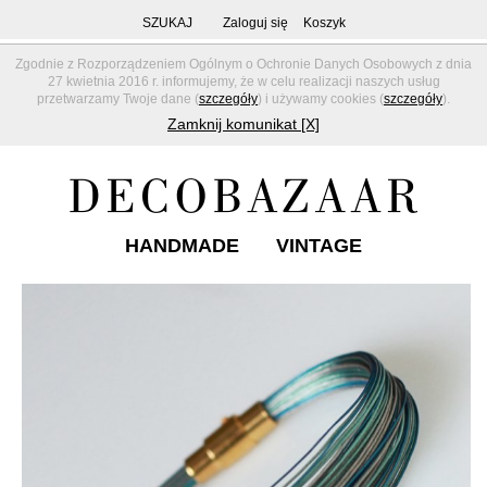
SZUKAJ
Zaloguj się
Koszyk
Zgodnie z Rozporządzeniem Ogólnym o Ochronie Danych Osobowych z dnia
27 kwietnia 2016 r. informujemy, że w celu realizacji naszych usług
przetwarzamy Twoje dane (
szczegóły
) i używamy cookies (
szczegóły
).
Zamknij komunikat [X]
HANDMADE
VINTAGE