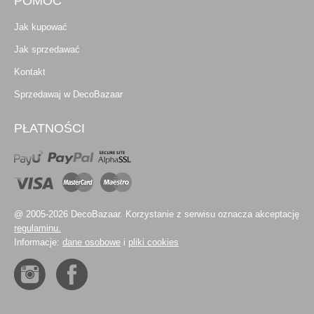
POMOC
Jak kupować
Jak sprzedawać
Kontakt
Sprzedawaj w DecoBazaar
PŁATNOŚCI
@ 2005-2026 DecoBazaar. Korzystanie z serwisu oznacza akceptację
regulaminu.
Informacje:
dane osobowe
i
pliki cookies