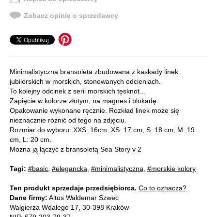
Zobacz opinie o sprzedawcy
Minimalistyczna bransoleta zbudowana z kaskady linek
jubilerskich w morskich, stonowanych odcieniach.
To kolejny odcinek z serii morskich tęsknot...
Zapięcie w kolorze złotym, na magnes i blokadę.
Opakowanie wykonane ręcznie. Rozkład linek może się
nieznacznie różnić od tego na zdjęciu.
Rozmiar do wyboru: XXS: 16cm, XS: 17 cm, S: 18 cm, M: 19
cm, L: 20 cm.
Można ją łączyć z bransoletą Sea Story v 2
Tagi:
#basic
,
#elegancka
,
#minimalistyczna
,
#morskie kolory
Ten produkt sprzedaje przedsiębiorca.
Co to oznacza?
Dane firmy:
Altus Waldemar Szwec
Walgierza Wdałego 17, 30-398 Kraków
NIP: 679-203-79-37