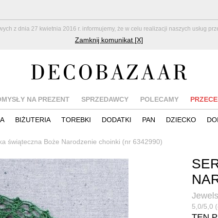
z dnia 27 kwietnia 2016 r. informujemy, że w celu realizacji naszych usług pr
Zamknij komunikat [X]
OMYSŁY NA PREZENT
SPRZEDAWCY
POLECAMY
PRZECE
IA
BIŻUTERIA
TOREBKI
DODATKI
PAN
DZIECKO
DO
ka świąteczna Boże Narodzenie choinki (nr 6342990)
SER
NAR
Jewel
5,0/5,0 (
TEN 