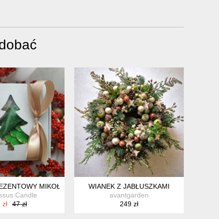
odobać
REZENT DLA NIEJ BIŻUTERIA AUTORSKA GAIA-CERAMIKA
ACJA
 – RĘCZNIE MALOWANE
EZENTOWY MIKOŁAJKI
WIANEK Z JABŁUSZKAMI
ssus Candle
avantgarden
 zł
47 zł
249 zł