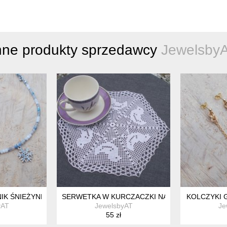
nne produkty sprzedawcy
Jewelsby
IK ŚNIEŻYNKA
SERWETKA W KURCZACZKI NA WIELKANOC
KOLCZYKI 
yAT
JewelsbyAT
Je
55 zł