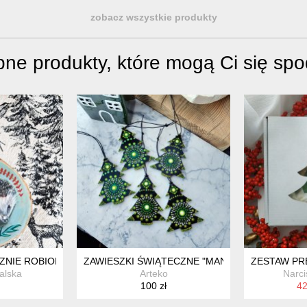
zobacz wszystkie produkty
ne produkty, które mogą Ci się sp
ERAMICZNE KOLCZYKI DŁUGIE MINIMALISTYCZNE CERAMICZNY P
ZNIE ROBIONA OZDOBA CHOINKOWA JEŻ, MOŻLIWA PERSONALIZ
ZAWIESZKI ŚWIĄTECZNE "MANDALA CHOINKA"
ZESTAW PR
alska
Arteko
Narci
100 zł
42