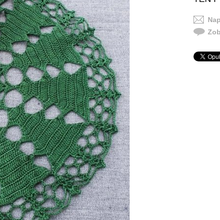
Nap
Zob