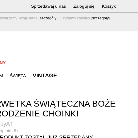
Sprzedawaj u nas
Zaloguj się
Koszyk
zetwarzamy Twoje dane (
szczegóły
) i używamy cookies (
szczegóły
).
NY
VINTAGE
M
ŚWIĘTA
WETKA ŚWIĄTECZNA BOŻE
ODZENIE CHOINKI
sbyAT
opinie: 6)
PRODUKT ZOSTAŁ JUŻ SPRZEDANY