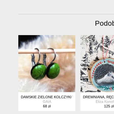
Podob
DAMSKIE ZIELONE KOLCZYKI WISZĄCE HAND-MADE C
DREWNIANA, RĘC
GAIA
Eliza Konof
68 zł
125 zł