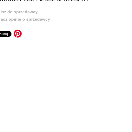
isz do sprzedawcy
acz opinie o sprzedawcy