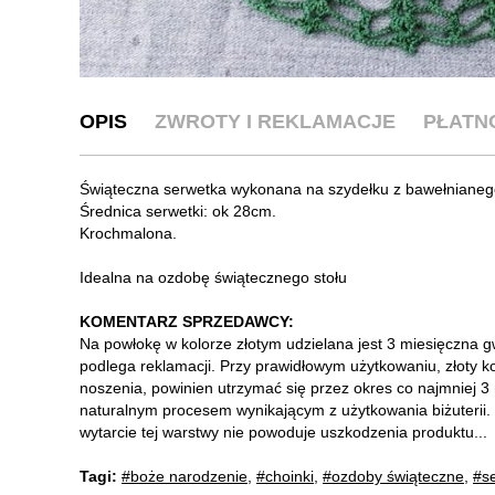
OPIS
ZWROTY I REKLAMACJE
PŁATN
Świąteczna serwetka wykonana na szydełku z bawełnianeg
Średnica serwetki: ok 28cm.
Krochmalona.
Idealna na ozdobę świątecznego stołu
KOMENTARZ SPRZEDAWCY:
Na powłokę w kolorze złotym udzielana jest 3 miesięczna gw
podlega reklamacji. Przy prawidłowym użytkowaniu, złoty ko
noszenia, powinien utrzymać się przez okres co najmniej 3 
naturalnym procesem wynikającym z użytkowania biżuterii. P
wytarcie tej warstwy nie powoduje uszkodzenia produktu...
Tagi:
#boże narodzenie
,
#choinki
,
#ozdoby świąteczne
,
#s