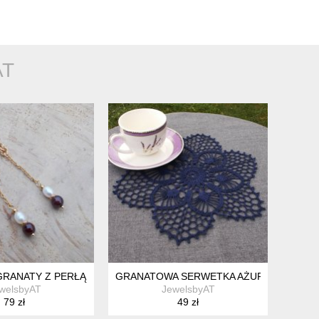
AT
GRANATY Z PERŁĄ
GRANATOWA SERWETKA AŻUROWA 28CM
welsbyAT
JewelsbyAT
79 zł
49 zł