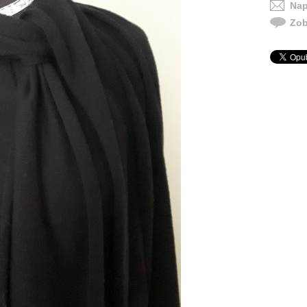
Nap
Zob