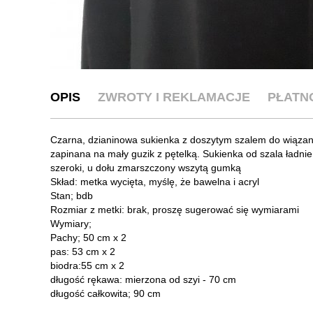
OPIS
ZWROTY I REKLAMACJE
PŁATN
Czarna, dzianinowa sukienka z doszytym szalem do wiązani
zapinana na mały guzik z pętelką. Sukienka od szala ładni
szeroki, u dołu zmarszczony wszytą gumką
Skład: metka wycięta, myślę, że bawelna i acryl
Stan; bdb
Rozmiar z metki: brak, proszę sugerować się wymiarami
Wymiary;
Pachy; 50 cm x 2
pas: 53 cm x 2
biodra:55 cm x 2
długość rękawa: mierzona od szyi - 70 cm
długość całkowita; 90 cm