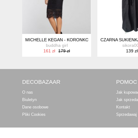
MICHELLE KEGAN - KORONKOWA SUKIENKA - 40
CZARNA SUKIENK
buddha girl
sikora0
161 zł
179 zł
139 zł
DECOBAZAAR
POMOC
O nas
Jak kupowa
Biuletyn
Jak sprzed
Dane osobowe
Kontakt
Pliki Cookies
Sprzedawaj