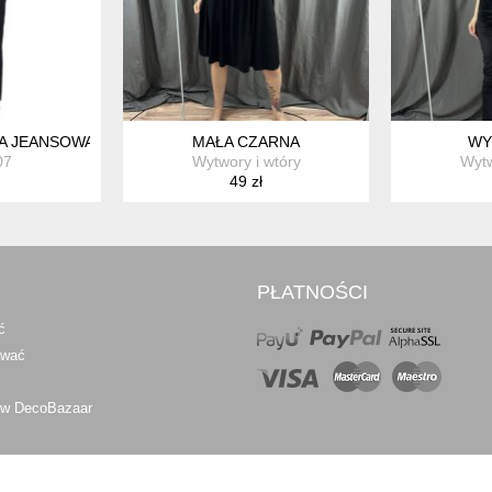
A JEANSOWA L XL DRESS JEANS DENIM NA RAMIACZKACH
MAŁA CZARNA
WY
07
Wytwory i wtóry
Wytw
49 zł
PŁATNOŚCI
ć
awać
 w DecoBazaar