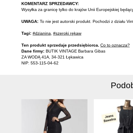
KOMENTARZ SPRZEDAWCY:
Wysyłka za granicę tylko do krajów Unii Europejskiej będą
UWAGA:
To nie jest autorski produkt. Pochodzi z działu V
Tagi:
#dzianina
,
#szeroki rękaw
Ten produkt sprzedaje przedsiębiorca.
Co to oznacza?
Dane firmy:
BUTIK VINTAGE Barbara Gibas
ZA WODĄ 41A, 34-321 Łękawica
NIP: 553-115-04-62
Podob