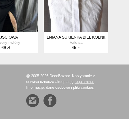
JŚCIOWA
LNIANA SUKIENKA BIEL KOŁNIERZYK KIES
ory i wtóry
Valoisa
69 zł
45 zł
@ 2005-2026 DecoBazaar. Korzystanie z
serwisu oznacza akceptację
regulaminu.
Informacje:
dane osobowe
i
pliki cookies