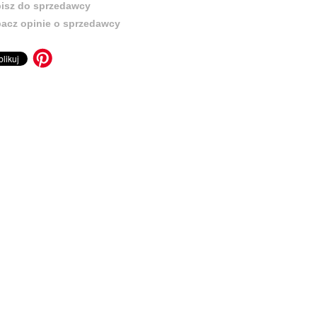
isz do sprzedawcy
acz opinie o sprzedawcy