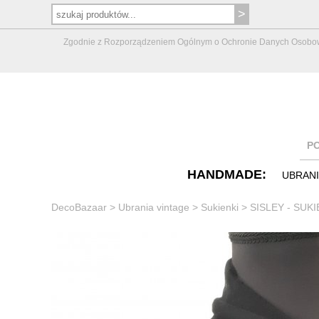
Zgodnie z Rozporządzeniem Ogólnym o Ochronie Danych Osobowych 
P
HANDMADE:
UBRAN
DecoBazaar
>
Ubrania vintage
>
Sukienki
>
SISLEY - SUKI