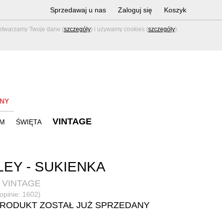
Sprzedawaj u nas
Zaloguj się
Koszyk
zetwarzamy Twoje dane (
szczegóły
) i używamy cookies (
szczegóły
).
NY
VINTAGE
M
ŚWIĘTA
LEY - SUKIENKA
 VINTAGE
(opinie: 1602)
PRODUKT ZOSTAŁ JUŻ SPRZEDANY