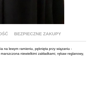
OŚĆ
BEZPIECZNE ZAKUPY
a na lewym ramieniu, pęknięta przy wiązaniu -
e marszczona niewielkimi zakładkami, rękaw reglanowy,