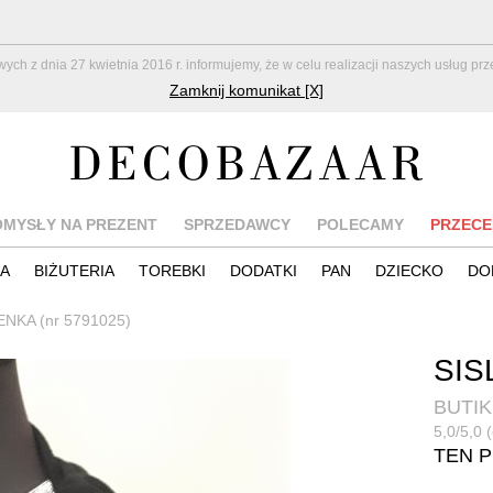
z dnia 27 kwietnia 2016 r. informujemy, że w celu realizacji naszych usług pr
Zamknij komunikat [X]
OMYSŁY NA PREZENT
SPRZEDAWCY
POLECAMY
PRZECE
IA
BIŻUTERIA
TOREBKI
DODATKI
PAN
DZIECKO
DO
ENKA (nr 5791025)
SIS
BUTIK
5,0/5,0 
TEN 