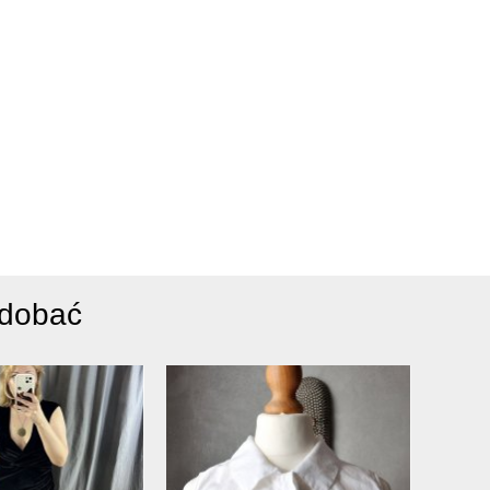
odobać