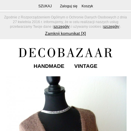
SZUKAJ
Zaloguj się
Koszyk
Zgodnie z Rozporządzeniem Ogólnym o Ochronie Danych Osobowych z dnia
27 kwietnia 2016 r. informujemy, że w celu realizacji naszych usług
przetwarzamy Twoje dane (
szczegóły
) i używamy cookies (
szczegóły
).
Zamknij komunikat [X]
HANDMADE
VINTAGE