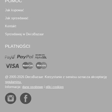
POMOC
Jak kupować
Jak sprzedawać
Kontakt
Sprzedawaj w DecoBazaar
PŁATNOŚCI
@ 2005-2026 DecoBazaar. Korzystanie z serwisu oznacza akceptację
regulaminu.
Informacje:
dane osobowe
i
pliki cookies