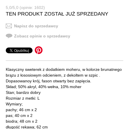
5,0/5,0 (opinie: 1602)
TEN PRODUKT ZOSTAŁ JUŻ SPRZEDANY
Napisz do sprzedawcy
Zobacz opinie o sprzedawcy
Klasyczny sweterek z dodatkiem moheru, w kolorze brunatnego
brązu z łososiowym odcieniem, z dekoltem w szpic .
Dopasowanoy krój, fason otwarty bez zapięcia.
Skład; 50% akryl, 40% wełna, 10% moher
Stan; bardzo dobry
Rozmiar z metki: L
Wymiary;
pachy; 46 cm x 2
pas; 40 cm x 2
biodra; 48 cm x 2
długość rekawa; 62 cm