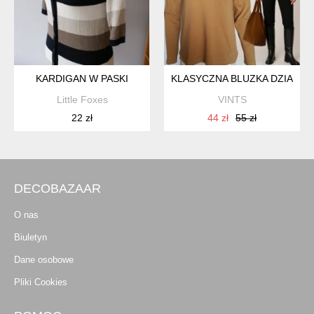
KARDIGAN W PASKI
KLASYCZNA BLUZKA DZIANINO
Little Foxes
VINTS
22 zł
44 zł
55 zł
DECOBAZAAR
O nas
Biuletyn
Dane osobowe
Pliki Cookies