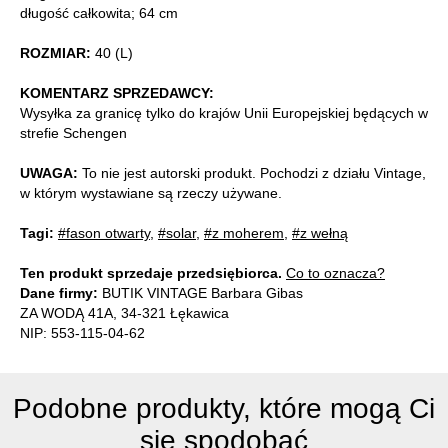
długość całkowita; 64 cm
ROZMIAR:
40 (L)
KOMENTARZ SPRZEDAWCY:
Wysyłka za granicę tylko do krajów Unii Europejskiej będących w
strefie Schengen
UWAGA:
To nie jest autorski produkt. Pochodzi z działu Vintage,
w którym wystawiane są rzeczy używane.
Tagi:
#fason otwarty
,
#solar
,
#z moherem
,
#z wełną
Ten produkt sprzedaje przedsiębiorca.
Co to oznacza?
Dane firmy:
BUTIK VINTAGE Barbara Gibas
ZA WODĄ 41A, 34-321 Łękawica
NIP: 553-115-04-62
Podobne produkty, które mogą Ci
się spodobać