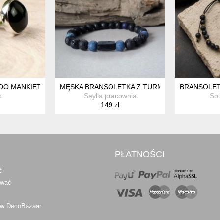
 DO MANKIETÓW Z ONYKSAMI A869
MĘSKA BRANSOLETKA Z TURMALINEM
BRANSOLETK
o
Seylla pracownia
Sol
149 zł
PŁATNOŚCI
ć
awać
 w DecoBazaar