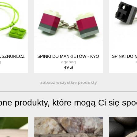
 SZNURECZKU - JASNOZIELONA
SPINKI DO MANKIETÓW - KYOTO
SPINKI DO
g
agabag
49 zł
zobacz wszystkie produkty
ne produkty, które mogą Ci się sp