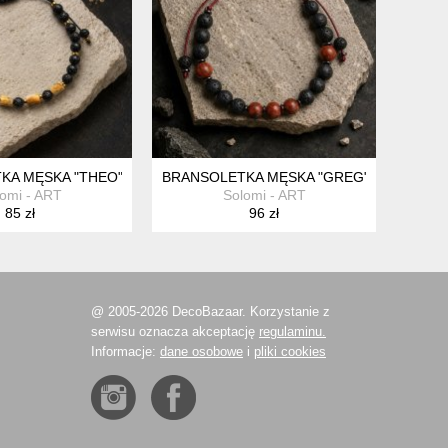
A MĘSKA "THEO" - AGAT, LAWA WULKANICZNA, HEMATYT.
BRANSOLETKA MĘSKA "GREG" - JASPIS 
omi - ART
Solomi - ART
85 zł
96 zł
@ 2005-2026 DecoBazaar. Korzystanie z
serwisu oznacza akceptację
regulaminu.
Informacje:
dane osobowe
i
pliki cookies