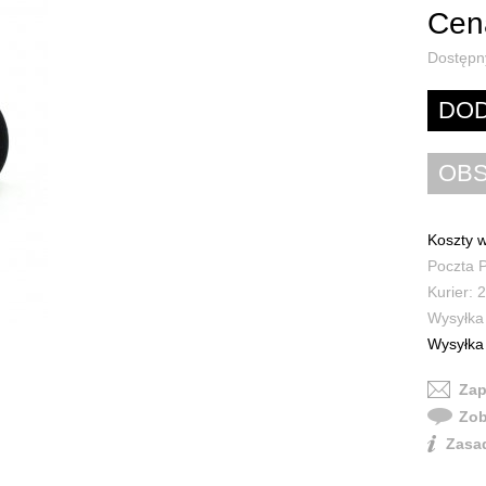
Cena
Dostępn
Koszty w
Poczta P
Kurier: 2
Wysyłka 
Wysyłka 
Zap
Zob
Zasad