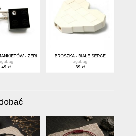
 MANKIETÓW - ZERMATT
BROSZKA - BIAŁE SERCE
agabag
agabag
49 zł
39 zł
odobać