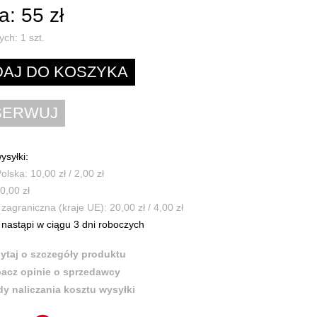
: 55 zł
ych:
1
szt.
ysyłki:
olska: 10,00 zł / 2,00 zł
0,00 zł
zagraniczna (kraje UE): 20,00 zł / 4,00 zł
nastąpi w ciągu 3 dni roboczych
ytaj o szczegóły produktu
acz opinie o sprzedawcy
y naliczania kosztu wysyłki