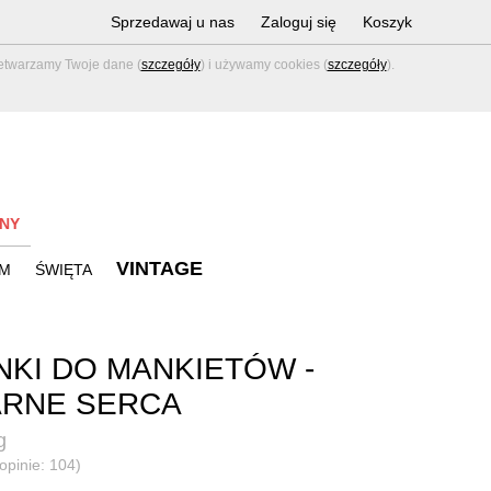
Sprzedawaj u nas
Zaloguj się
Koszyk
zetwarzamy Twoje dane (
szczegóły
) i używamy cookies (
szczegóły
).
NY
VINTAGE
M
ŚWIĘTA
NKI DO MANKIETÓW -
ARNE SERCA
g
(opinie: 104)