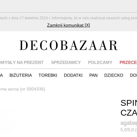
z dnia 27 kwietnia 2016 r. informujemy, że w celu realizacji naszych usług pr
Zamknij komunikat [X]
OMYSŁY NA PREZENT
SPRZEDAWCY
POLECAMY
PRZECE
IA
BIŻUTERIA
TOREBKI
DODATKI
PAN
DZIECKO
DO
arne serca (nr 5804336)
SPI
CZ
agaba
5,0/5,0 