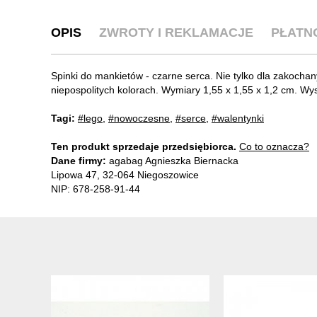
OPIS
ZWROTY I REKLAMACJE
PŁATN
Spinki do mankietów - czarne serca. Nie tylko dla zakoc
niepospolitych kolorach. Wymiary 1,55 x 1,55 x 1,2 cm. Wys
Tagi:
#lego
,
#nowoczesne
,
#serce
,
#walentynki
Ten produkt sprzedaje przedsiębiorca.
Co to oznacza?
Dane firmy:
agabag Agnieszka Biernacka
Lipowa 47, 32-064 Niegoszowice
NIP: 678-258-91-44