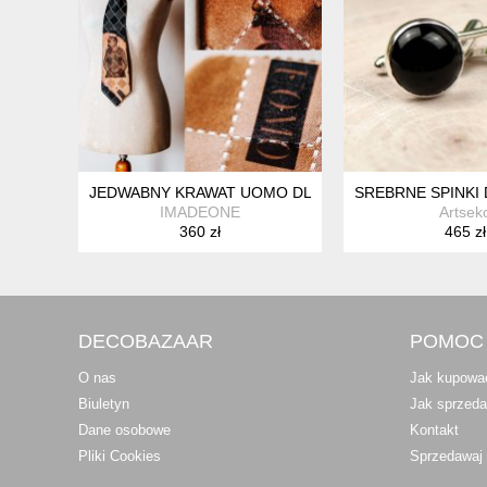
JEDWABNY KRAWAT UOMO DLA NIEJ LUB DLA NIEGO
SREBRNE SPINKI
IMADEONE
Artsek
360 zł
465 zł
DECOBAZAAR
POMOC
O nas
Jak kupowa
Biuletyn
Jak sprzed
Dane osobowe
Kontakt
Pliki Cookies
Sprzedawaj