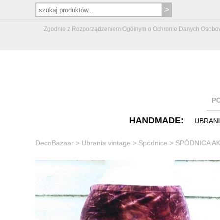
Zgodnie z Rozporządzeniem Ogólnym o Ochronie Danych Osobowych 
P
HANDMADE:
UBRAN
DecoBazaar
>
Ubrania vintage
>
Spódnice
>
SPÓDNICA AK