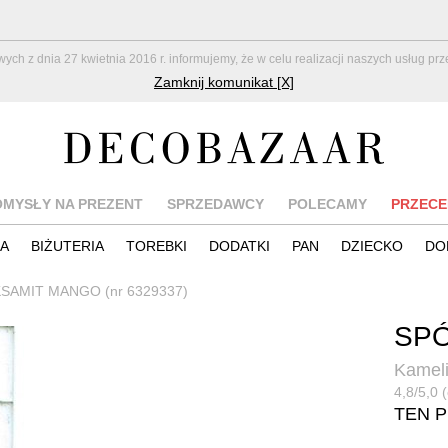
z dnia 27 kwietnia 2016 r. informujemy, że w celu realizacji naszych usług pr
Zamknij komunikat [X]
OMYSŁY NA PREZENT
SPRZEDAWCY
POLECAMY
PRZECE
IA
BIŻUTERIA
TOREBKI
DODATKI
PAN
DZIECKO
DO
SAMIT MANGO (nr 6329337)
SPÓ
Kameli
4,8/5,0 
TEN 