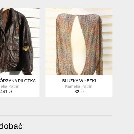
ÓRZANA PILOTKA
BLUZKA W ŁEZKI
lia Patrini
Kamelia Patrini
441 zł
32 zł
odobać