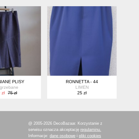
IANE PLISY
RONNETTA - 44
grzebane
LIMEN
 zł
75 zł
25 zł
@ 2005-2026 DecoBazaar. Korzystanie z
serwisu oznacza akceptację
regulaminu.
Informacje:
dane osobowe
i
pliki cookies