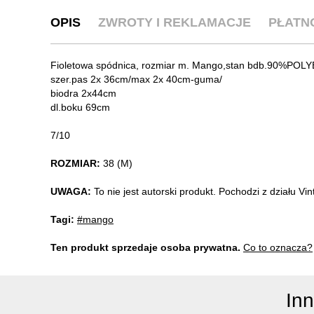
OPIS
ZWROTY I REKLAMACJE
PŁATN
Fioletowa spódnica, rozmiar m. Mango,stan bdb.90%POL
szer.pas 2x 36cm/max 2x 40cm-guma/
biodra 2x44cm
dl.boku 69cm
7/10
ROZMIAR:
38 (M)
UWAGA:
To nie jest autorski produkt. Pochodzi z działu V
Tagi:
#mango
Ten produkt sprzedaje osoba prywatna.
Co to oznacza?
In