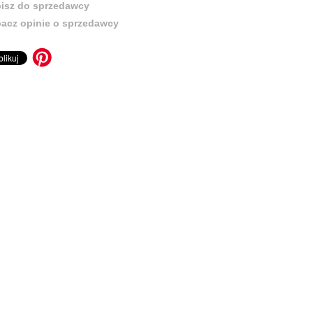
isz do sprzedawcy
acz opinie o sprzedawcy