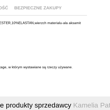
OŚĆ
BEZPIECZNE ZAKUPY
YESTER,10%ELASTAN,wierzch materialu-ala aksamit
intage, w którym wystawiane są rzeczy używane.
ne produkty sprzedawcy
Kamelia Pat