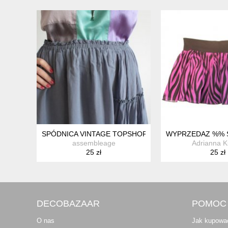
SPÓDNICA VINTAGE TOPSHOP
WYPRZEDAZ %% 
assembleage
Adrianna K
25 zł
25 zł
DECOBAZAAR
POMOC
O nas
Jak kupowa