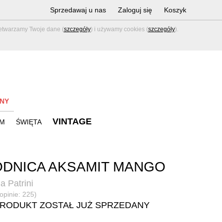
Sprzedawaj u nas
Zaloguj się
Koszyk
zetwarzamy Twoje dane (
szczegóły
) i używamy cookies (
szczegóły
).
NY
VINTAGE
M
ŚWIĘTA
DNICA AKSAMIT MANGO
a Patrini
(opinie: 225)
PRODUKT ZOSTAŁ JUŻ SPRZEDANY