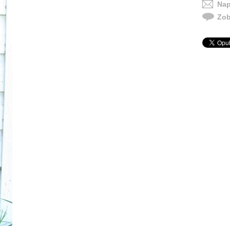
Nap
Zob