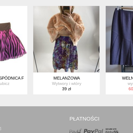
SPÓDNICA FUKSJOWO-CZARNA ZEBRA H&M
MELANŻOWA
WEŁN
ubicz
Wytwory i wtóry
wy
39 zł
60
PŁATNOŚCI
ć