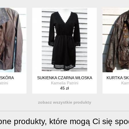
OSKÓRA
SUKIENKA CZARNA WŁOSKA
KURTKA SK
trini
Kamelia Patrini
Kame
45 zł
zobacz wszystkie produkty
ne produkty, które mogą Ci się sp