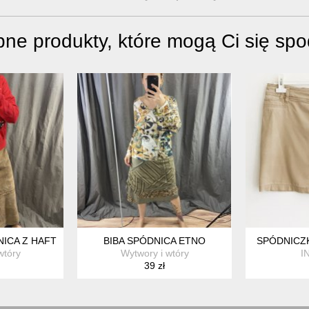
ne produkty, które mogą Ci się sp
ICA Z HAFTEM
BIBA SPÓDNICA ETNO
SPÓDNICZK
wtóry
Wytwory i wtóry
I
39 zł