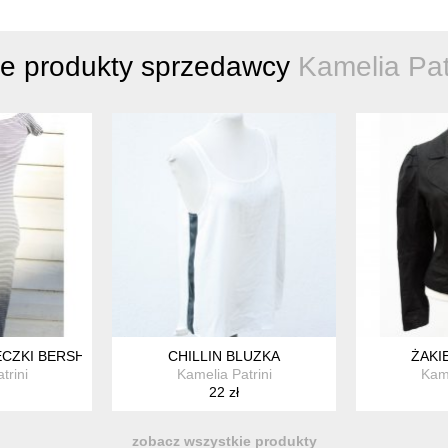
ne produkty sprzedawcy
Kamelia Pat
ECZKI BERSHKA
CHILLIN BLUZKA
ŻAKI
trini
Kamelia Patrini
Kame
22 zł
zobacz wszystkie produkty