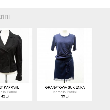
rini
ET KAPPAHL
GRANATOWA SUKIENKA
lia Patrini
Kamelia Patrini
42 zł
39 zł