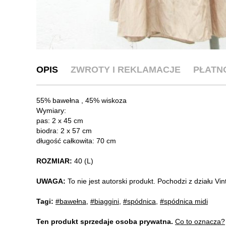
OPIS
ZWROTY I REKLAMACJE
PŁATN
55% bawełna , 45% wiskoza
Wymiary:
pas: 2 x 45 cm
biodra: 2 x 57 cm
długość całkowita: 70 cm
ROZMIAR:
40 (L)
UWAGA:
To nie jest autorski produkt. Pochodzi z działu V
Tagi:
#bawełna
,
#biaggini
,
#spódnica
,
#spódnica midi
Ten produkt sprzedaje osoba prywatna.
Co to oznacza?