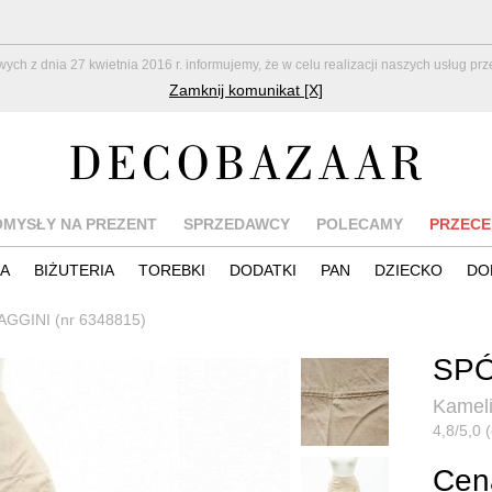
z dnia 27 kwietnia 2016 r. informujemy, że w celu realizacji naszych usług pr
Zamknij komunikat [X]
OMYSŁY NA PREZENT
SPRZEDAWCY
POLECAMY
PRZECE
IA
BIŻUTERIA
TOREBKI
DODATKI
PAN
DZIECKO
DO
GGINI (nr 6348815)
SPÓ
Kameli
4,8/5,0 
Cen