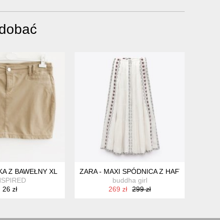
odobać
A Z BAWEŁNY XL
ZARA - MAXI SPÓDNICA Z HAFTEM - BOHO 
NSPIRED
buddha girl
26 zł
269 zł
299 zł