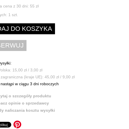
a cena z 30 dni: 55 zł
ych:
1
szt.
ysyłki:
olska: 15,00 zł / 3,00 zł
zagraniczna (kraje UE): 45,00 zł / 9,00 zł
nastąpi w ciągu 3 dni roboczych
ytaj o szczegóły produktu
acz opinie o sprzedawcy
y naliczania kosztu wysyłki