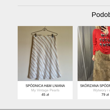
Podob
SPÓDNICA H&M LNIANA
SKÓRZANA SPÓDN
My Vintage Pearls
Wytwory i 
45 zł
79 zł