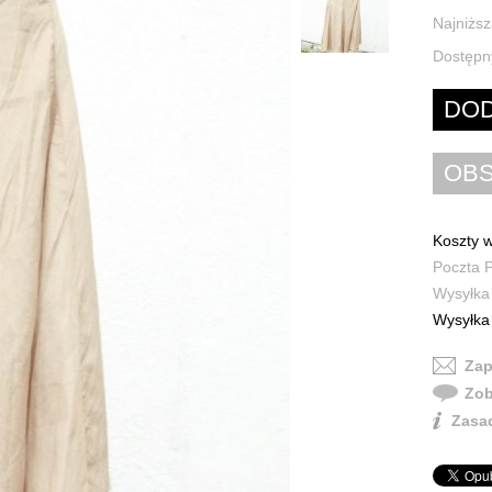
Najniższ
Dostępn
Koszty w
Poczta P
Wysyłka 
Wysyłka 
Zap
Zob
Zasad