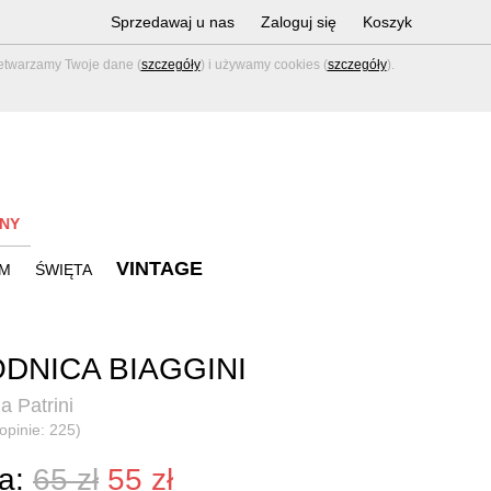
Sprzedawaj u nas
Zaloguj się
Koszyk
zetwarzamy Twoje dane (
szczegóły
) i używamy cookies (
szczegóły
).
NY
VINTAGE
M
ŚWIĘTA
DNICA BIAGGINI
a Patrini
(opinie: 225)
a:
65 zł
55 zł