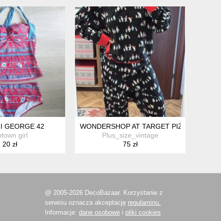
ĄPIELOWY
I GEORGE 42
WONDERSHOP AT TARGET PIŻAMA PINGWINY
town girl
Plus_size_vintage
20 zł
75 zł
@ 2005-2026 DecoBazaar. Korzystanie z
serwisu oznacza akceptację
regulaminu.
Informacje:
dane osobowe
i
pliki cookies