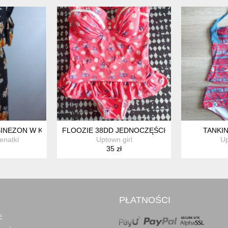
INEZON W KWIATY 10 / 36
FLOOZIE 38DD JEDNOCZĘŚCIOWY KOSTIUM K
TANKIN
enatki
Uptown girl
Up
35 zł
PŁATNOŚCI
ć