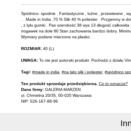
Spódnico- spodnie . Fantastyczne , luźne , przewiewne , w
. . Made in India .70 % Silk 40 % poliester . Przyjemny w do
, z tyłu gumki . Pas szerokość 38 wys 13 długość całkowi
nogawek na dole 80 Stan zachowania bardzo dobry. Minimal
Wymiary podane mierzone na płasko .
ROZMIAR:
40 (L)
UWAGA:
To nie jest autorski produkt. Pochodzi z działu V
Tagi:
#made in india
,
#na lato silk i poliester
,
#spódnico sp
Ten produkt sprzedaje przedsiębiorca.
Co to oznacza?
Dane firmy:
GALERIA MARZEN
ul. Chmielna 20/35, 00-020 Warszawa
NIP: 526-167-88-96
In