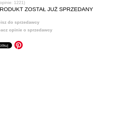
(opinie: 1221)
PRODUKT ZOSTAŁ JUŻ SPRZEDANY
isz do sprzedawcy
acz opinie o sprzedawcy