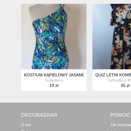
KOSTIUM KĄPIELOWY JASAMBAC
QUIZ LETNI KOMB
butikAtico
szmatki-u-R
19 zł
45 zł
DECOBAZAAR
POMOC
O nas
Jak kupowa