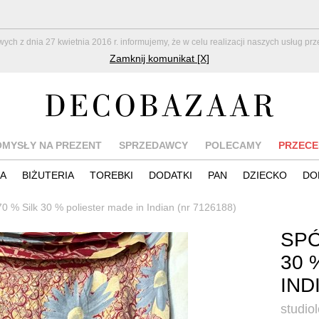
z dnia 27 kwietnia 2016 r. informujemy, że w celu realizacji naszych usług pr
Zamknij komunikat [X]
OMYSŁY NA PREZENT
SPRZEDAWCY
POLECAMY
PRZECE
IA
BIŻUTERIA
TOREBKI
DODATKI
PAN
DZIECKO
DO
0 % Silk 30 % poliester made in Indian (nr 7126188)
SPÓ
30 
IND
studio