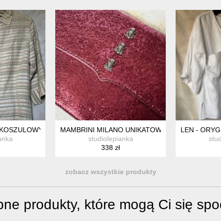
O BOKACH
- KOSZULOWY ŻAKIET - FIRMOWY - SZANTUNG JEDWABNY
MAMBRINI MILANO UNIKATOWA EKSLUZYWNA
LEN - ORYG
anka
studiolepianka
stu
338 zł
zobacz wszystkie produkty
ne produkty, które mogą Ci się sp