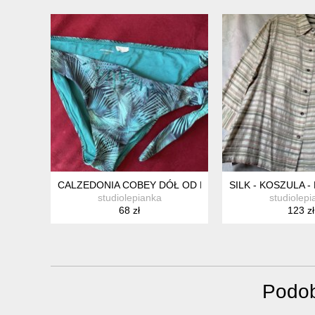
CALZEDONIA COBEY DÓŁ OD KOSTIUMU WIĄZANIA P
SILK - KOSZULA 
studiolepianka
studiolepi
68 zł
123 zł
Podob