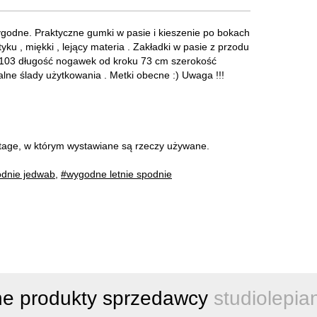
ygodne. Praktyczne gumki w pasie i kieszenie po bokach
tyku , miękki , lejący materia . Zakładki w pasie z przodu
ta 103 długość nogawek od kroku 73 cm szerokość
ne ślady użytkowania . Metki obecne :) Uwaga !!!
intage, w którym wystawiane są rzeczy używane.
odnie jedwab
,
#wygodne letnie spodnie
ne produkty sprzedawcy
studiolepia