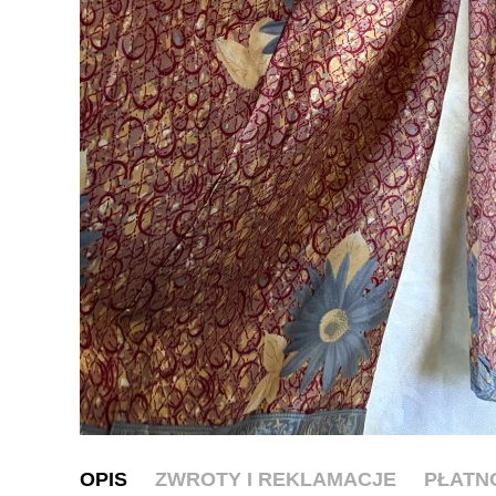
OPIS
ZWROTY I REKLAMACJE
PŁATN