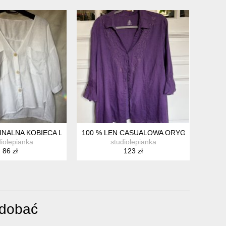
 WIECZOROWA EFEKTOWNA
INALNA KOBIECA LNIANA BLUZKA - PRZEWIEWNA NATURALNA
100 % LEN CASUALOWA ORYGINALNA KOB
diolepianka
studiolepianka
86 zł
123 zł
odobać