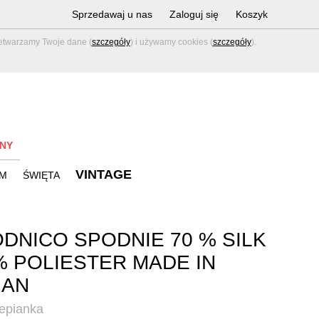
Sprzedawaj u nas
Zaloguj się
Koszyk
zetwarzamy Twoje dane (
szczegóły
) i używamy cookies (
szczegóły
).
NY
VINTAGE
M
ŚWIĘTA
DNICO SPODNIE 70 % SILK
% POLIESTER MADE IN
IAN
lepianka